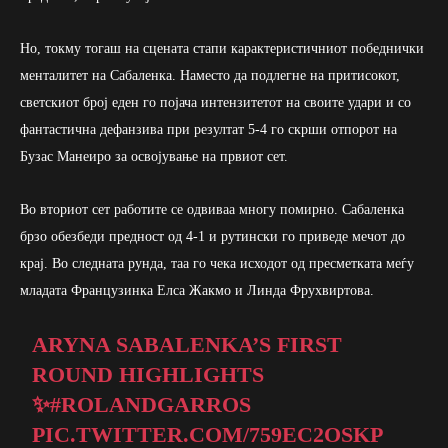
Но, токму тогаш на сцената стапи карактеристичниот победнички
менталитет на Сабаленка. Наместо да подлегне на притисокот,
светскиот број еден го појача интензитетот на своите удари и со
фантастична дефанзива при резултат 5-4 го скрши отпорот на
Бузас Манеиро за освојување на првиот сет.
Во вториот сет работите се одвиваа многу помирно. Сабаленка
брзо обезбеди предност од 4-1 и рутински го приведе мечот до
крај. Во следната рунда, таа го чека исходот од пресметката меѓу
младата Французинка Елса Жакмо и Линда Фрухвиртова.
ARYNA SABALENKA’S FIRST
ROUND HIGHLIGHTS
✨
#ROLANDGARROS
PIC.TWITTER.COM/759EC2OSKP