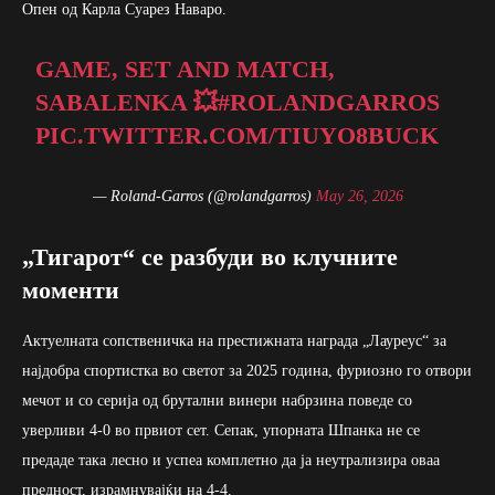
Опен од Карла Суарез Наваро.
GAME, SET AND MATCH,
SABALENKA 💥
#ROLANDGARROS
PIC.TWITTER.COM/TIUYO8BUCK
— Roland-Garros (@rolandgarros)
May 26, 2026
„Тигарот“ се разбуди во клучните
моменти
Актуелната сопственичка на престижната награда „Лауреус“ за
најдобра спортистка во светот за 2025 година, фуриозно го отвори
мечот и со серија од брутални винери набрзина поведе со
уверливи 4-0 во првиот сет. Сепак, упорната Шпанка не се
предаде така лесно и успеа комплетно да ја неутрализира оваа
предност, израмнувајќи на 4-4.