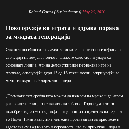
— Roland-Garros (@rolandgarros)
May 26, 2026
Ново оружје во играта и здрава порака
за младата генерација
Она што посебно ги израдува тениските аналитичари е нејзината
еволуција на земјена подлога. Наместо само силни удари од
основната линија, Арина демонстрираше перфектна игра на
мрежата, освојувајќи дури 13 од 18 такви поени, завршувајќи го
мечот со вкупно 29 директни винери.
„Премногу сум среќна што можам да излезам на мрежа и да играм
разновиден тенис, тоа е навистина забавно. Горда сум што го
подобрив тој сегмент од мојата игра и што го пренесов на теренот
во Париз. Имав навистина незгодна противничка за прво коло и
задоволна сум од нивото и борбеноста што ги прикажав“, изјави