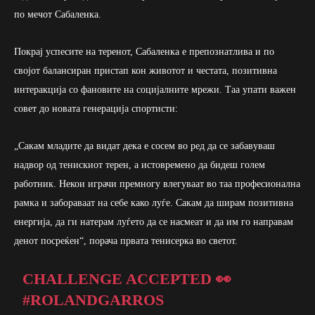
по мечот Сабаленка.
Покрај успесите на теренот, Сабаленка е препознатлива и по
својот балансиран пристап кон животот и честата, позитивна
интеракција со фановите на социјалните мрежи. Таа упати важен
совет до новата генерација спортисти:
„Сакам младите да видат дека е сосем во ред да се забавуваш
надвор од тенискиот терен, а истовремено да бидеш голем
работник. Некои играчи премногу влегуваат во таа професионална
рамка и забораваат на себе како луѓе. Сакам да ширам позитивна
енергија, да ги натерам луѓето да се насмеат и да им го направам
денот посреќен“, порача првата тенисерка во светот.
CHALLENGE ACCEPTED 👀
#ROLANDGARROS