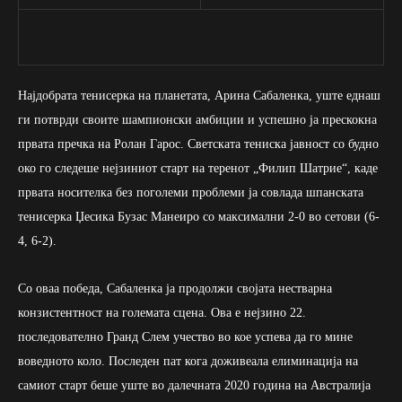
Најдобрата тенисерка на планетата, Арина Сабаленка, уште еднаш
ги потврди своите шампионски амбиции и успешно ја прескокна
првата пречка на Ролан Гарос. Светската тениска јавност со будно
око го следеше нејзиниот старт на теренот „Филип Шатрие“, каде
првата носителка без поголеми проблеми ја совлада шпанската
тенисерка Џесика Бузас Манеиро со максимални 2-0 во сетови (6-
4, 6-2).
Со оваа победа, Сабаленка ја продолжи својата нестварна
конзистентност на големата сцена. Ова е нејзино 22.
последователно Гранд Слем учество во кое успева да го мине
воведното коло. Последен пат кога доживеала елиминација на
самиот старт беше уште во далечната 2020 година на Австралија