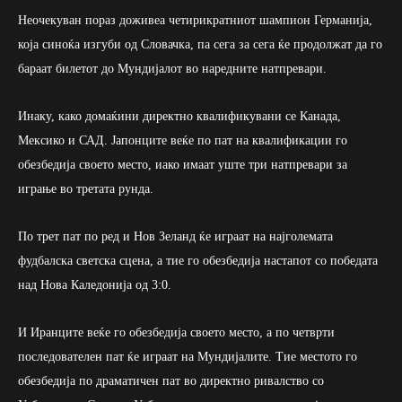
Неочекуван пораз доживеа четирикратниот шампион Германија,
која синоќа изгуби од Словачка, па сега за сега ќе продолжат да го
бараат билетот до Мундијалот во наредните натпревари.
Инаку, како домаќини директно квалификувани се Канада,
Мексико и САД. Јапонците веќе по пат на квалификации го
обезбедија своето место, иако имаат уште три натпревари за
играње во третата рунда.
По трет пат по ред и Нов Зеланд ќе играат на најголемата
фудбалска светска сцена, а тие го обезбедија настапот со победата
над Нова Каледонија од 3:0.
И Иранците веќе го обезбедија своето место, а по четврти
последователен пат ќе играат на Мундијалите. Тие местото го
обезбедија по драматичен пат во директно ривалство со