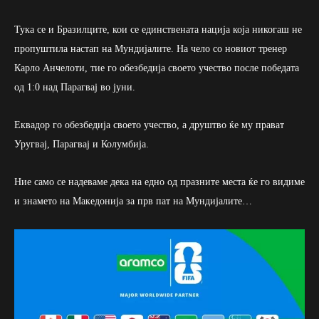
Тука се и Бразилците, кои се единствената нација која никогаш не
пропуштила настап на Мундијалите. На чело со новиот тренер
Карло Анчелоти, тие го обезбедија своето учество после победата
од 1:0 над Парагвај во јуни.
Еквадор го обезбедија своето учество, а друштво ќе му прават
Уругвај, Парагвај и Колумбија.
Ние само се надеваме дека на едно од празните места ќе го видиме
и знамето на Македонија за прв пат на Мундијалите…