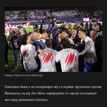
Извор: https://x.com/Albirroja
Емотивно беше и на натпреварот кој го играше Аргентина против
Венецуела, на кој Лео Меси најверојатно го одигра последниот
меч пред домашната публика.