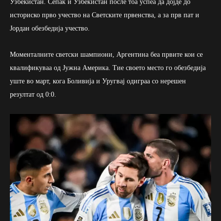
Узбекистан. Сепак и Узбекистан после тоа успеа да дојде до
историско прво учество на Светските првенства, а за прв пат и
Јордан обезбедија учество.
Моменталните светски шампиони, Аргентина беа првите кои се
квалификуваа од Јужна Америка. Тие своето место го обезбедија
уште во март, кога Боливија и Уругвај одиграа со нерешен
резултат од 0:0.