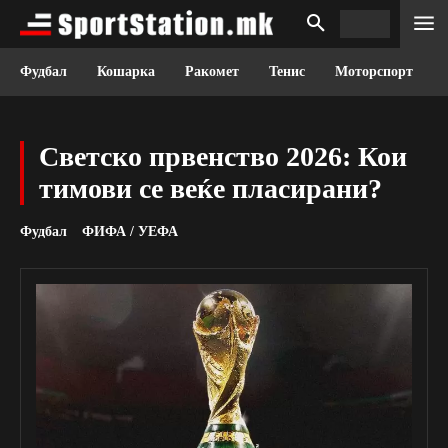
Фудбал
Кошарка
Ракомет
Тенис
Моторспорт
Светско првенство 2026: Кои
тимови се веќе пласирани?
Фудбал
ФИФА / УЕФА