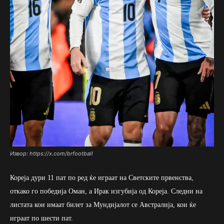
Извор: https://x.com/brfootball
Кореја дури 11 пат по ред ќе играат на Светските првенства,
откако го победија Оман, а Ирак изгубија од Кореја. Следни на
листата кои имаат билет за Мундијалот се Австралија, кои ќе
играат по шести пат.