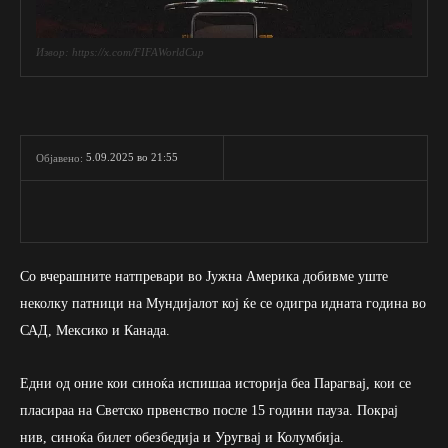
Извор: https://x.com/FIFAWorldCup
5.09.2025 во 21:55
Објавено:
Со вчерашните натпревари во Јужна Америка добивме уште
неколку патници на Мундијалот кој ќе се одигра идната година во
САД, Мексико и Канада.
Едни од оние кои синоќа испишаа историја беа Парагвај, кои се
пласираа на Светско првенство после 15 години пауза. Покрај
нив, синоќа билет обезбедија и Уругвај и Колумбија.