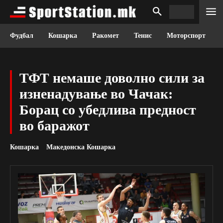
Фудбал
Кошарка
Ракомет
Тенис
Моторспорт
ТФТ немаше доволно сили за
изненадување во Чачак:
Борац со убедлива предност
во баражот
Кошарка
Македонска Кошарка