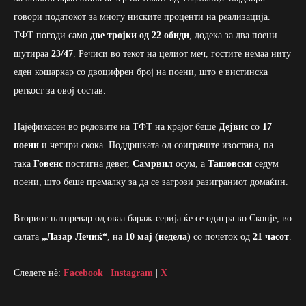
говори податокот за многу ниските проценти на реализација.
ТФТ погоди само
две тројки од 22 обиди
, додека за два поени
шутираа
23/47
. Речиси во текот на целиот меч, гостите немаа ниту
еден кошаркар со двоцифрен број на поени, што е вистинска
реткост за овој состав.
Најефикасен во редовите на ТФТ на крајот беше
Дејвис
со
17
поени
и четири скока. Поддршката од соиграчите изостана, па
така
Говенс
постигна девет,
Самрвил
осум, а
Ташовски
седум
поени, што беше премалку за да се загрози разиграниот домаќин.
Вториот натпревар од оваа бараж-серија ќе се одигра во Скопје, во
салата
„Лазар Лечиќ“
, на
10 мај (недела)
со почеток од
21 часот
.
Следете нè:
Facebook
|
Instagram
|
X