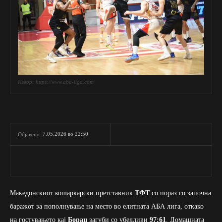
Извор: https://www.aba-liga.com
7.05.2026 во 22:50
Објавено:
Македонскиот кошаркарски претставник
ТФТ
со пораз го започна
баражот за пополнување на место во елитната АБА лига, откако
на гостувањето кај
Борац
загуби со убедливи
97:61
. Домашната