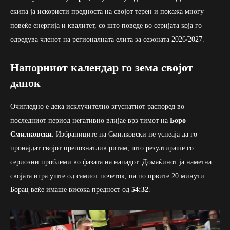
екипа ја искористи предноста на својот терен и покажа многу
повеќе енергија и квалитет, со што поведе во серијата која го
одредува членот на регионалната елита за сезоната 2026/2027.
Напорниот календар го зема својот
данок
Очигледно е дека исклучително згуснатиот распоред во
последниот период негативно влијае врз тимот на
Боро
Смилковски
. Избраниците на Смилковски не успеаја да го
пронајдат својот препознатлив ритам, што резултираше со
сериозни проблеми во фазата на нападот. Домаќинот ја наметна
својата игра уште од самиот почеток, па по првите 20 минути
Борац веќе имаше висока предност од
54:32
.