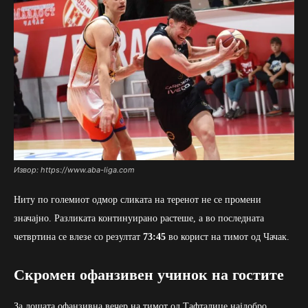
Извор: https://www.aba-liga.com
Ниту по големиот одмор сликата на теренот не се промени
значајно. Разликата континуирано растеше, а во последната
четвртина се влезе со резултат
73:45
во корист на тимот од Чачак.
Скромен офанзивен учинок на гостите
За лошата офанзивна вечер на тимот од Тафталиџе најдобро