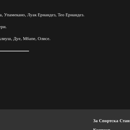
а, Упамекано, Луак Ернандез, Тео Ернандез.
ери.
клиуш, Дуе, Мбапе, Олисе.
За Спортска Ста
Контакт