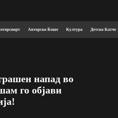
оторспорт
Авторско Ќоше
Култура
Детско Катче
трашен напад во
шам го објави
ја!