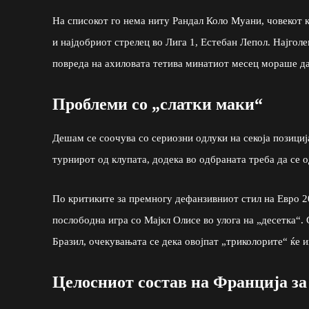
На списокот го нема ниту Рандал Коло Муани, човекот ко
и најдобриот стрелец во Лига 1, Естебан Лепол. Најгол
повреда на ахиловата тетива минатиот месец мораше да 
Проблеми со „слатки маки“
Дешам се соочува со сериозни одлуки на секоја позициј
турнирот од клупата, додека во одбраната треба да се 
По критиките за премногу дефанзивниот стил на Евро 2
послободна игра со Мајкл Олисе во улога на „десетка“.
Бразил, очекувањата се дека овојпат „триколорите“ ќе 
Целосниот состав на Франција за