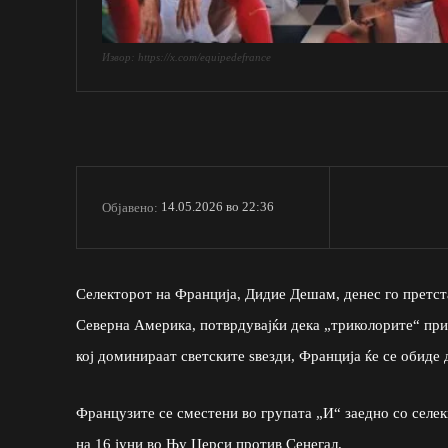
Извор: https://x.com/equipedefrance
14.05.2026 во 22:36
Објавено:
Селекторот на Франција, Дидие Дешам, денес го претста
Северна Америка, потврдувајќи дека „триколорите“ прис
кој доминираат светските ѕвезди, Франција ќе се обиде 
Французите се сместени во групата „И“ заедно со селек
на 16 јуни во Њу Џерси против Сенегал.