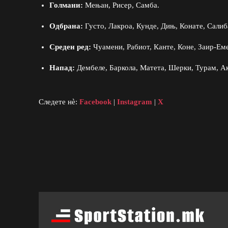
Голмани:
Мењан, Рисер, Самба.
Одбрана:
Густо, Лакроа, Кунде, Дињ, Конате, Салиб
Среден ред:
Чуамени, Рабиот, Канте, Коне, Заир-Ем
Напад:
Дембеле, Баркола, Матета, Шерки, Турам, А
Следете нè:
Facebook
|
Instagram
|
X