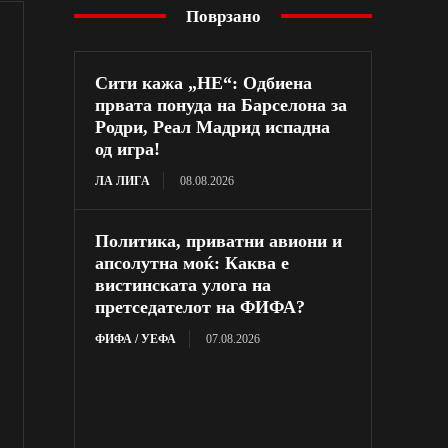
Поврзано
Сити кажа „НЕ“: Одбиена
првата понуда на Барселона за
Родри, Реал Мадрид испадна
од игра!
ЛА ЛИГА
08.08.2026
Политика, приватни авиони и
апсолутна моќ: Каква е
вистинската улога на
претседателот на ФИФА?
ФИФА / УЕФА
07.08.2026