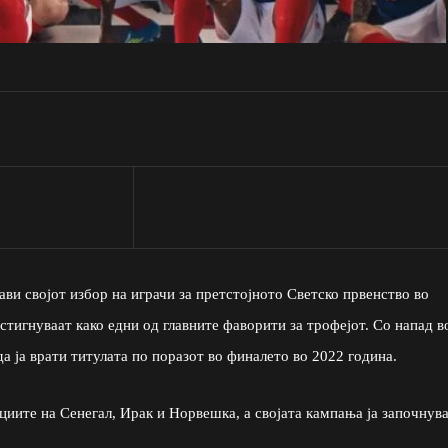
ви својот избор на играчи за претстојното Светско првенство во
тигнуваат како едни од главните фаворити за трофејот. Со напад в
да ја врати титулата по поразот во финалето во 2022 година.
циите на Сенегал, Ирак и Норвешка, а својата кампања ја започнув