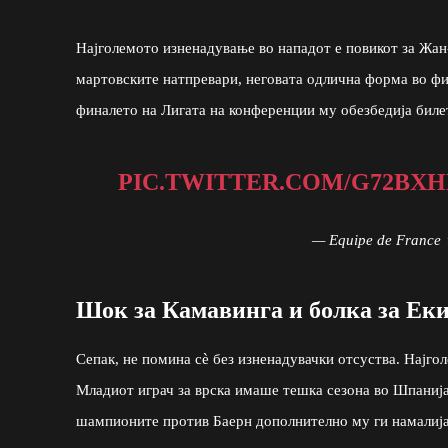
Најголемото изненадување во нападот е повикот за Жа
мартовските натпревари, неговата одлична форма во фи
финалето на Лигата на конференции му обезбедија биле
PIC.TWITTER.COM/G72BX
— Equipe de France
Шок за Камавинга и болка за Ек
Сепак, не помина сè без изненадувачки отсуства. Најг
Младиот играч за врска имаше тешка сезона во Шпанија
шампионите против Баерн дополнително му ги намалиј