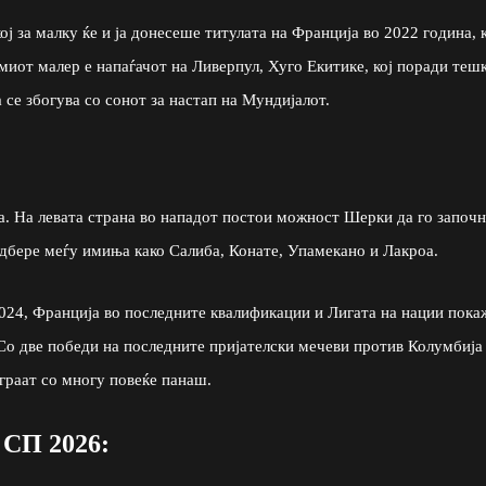
ј за малку ќе и ја донесеше титулата на Франција во 2022 година, 
емиот малер е напаѓачот на Ливерпул, Хуго Екитике, кој поради теш
се збогува со сонот за настап на Мундијалот.
а. На левата страна во нападот постои можност Шерки да го започн
одбере меѓу имиња како Салиба, Конате, Упамекано и Лакроа.
024, Франција во последните квалификации и Лигата на нации пока
 Со две победи на последните пријателски мечеви против Колумбија
играат со многу повеќе панаш.
 СП 2026: