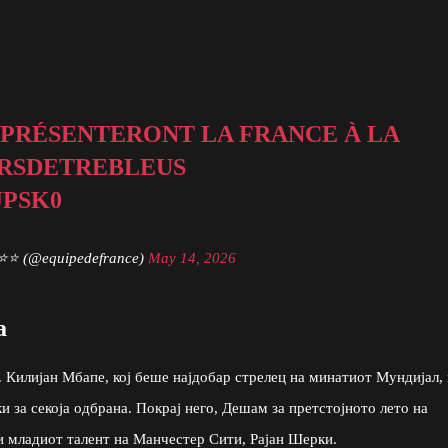
REPRÉSENTERONT LA FRANCE À LA
ERSDETREBLEUS
JPSK0
 ⭐⭐ (@equipedefrance)
May 14, 2026
а
. Килијан Мбапе, кој беше најдобар стрелец на минатиот Мундијал, 
и за секоја одбрана. Покрај него, Дешам за претстојното лето на
 и младиот талент на Манчестер Сити, Рајан Шерки.