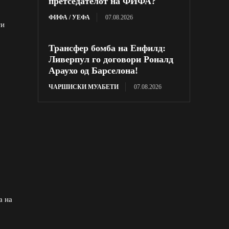
претседателот на ФИФА?
ФИФА / УЕФА
07.08.2026
ти
Трансфер бомба на Енфилд:
Ливерпул го договори Роналд
Араухо од Барселона!
ЧАРШИСКИ МУАБЕТИ
07.08.2026
а на