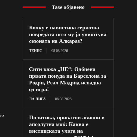
Тазе објавено
Колку е навистина сериозна
повредата што му ја уништува
сезоната на Алкараз?
ТЕНИС
08.08.2026
Сити кажа „НЕ“: Одбиена
првата понуда на Барселона за
Родри, Реал Мадрид испадна
од игра!
ЛА ЛИГА
08.08.2026
го
Политика, приватни авиони и
апсолутна моќ: Каква е
вистинската улога на