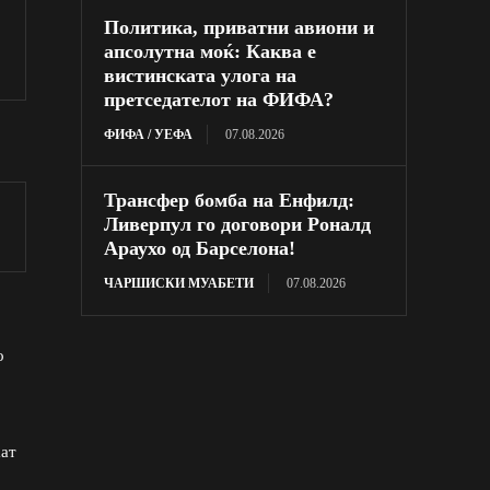
Политика, приватни авиони и
апсолутна моќ: Каква е
вистинската улога на
претседателот на ФИФА?
ФИФА / УЕФА
07.08.2026
Трансфер бомба на Енфилд:
Ливерпул го договори Роналд
Араухо од Барселона!
ЧАРШИСКИ МУАБЕТИ
07.08.2026
о
аат