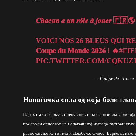
𝑪𝒉𝒂𝒄𝒖𝒏 𝒂 𝒖𝒏 𝒓𝒐̂𝒍𝒆 𝒂̀ 𝒋𝒐𝒖𝒆𝒓 🇫🇷🌎
VOICI NOS 26 BLEUS QUI 
𝐂𝐨𝐮𝐩𝐞 𝐝𝐮 𝐌𝐨𝐧𝐝𝐞 𝟐𝟎𝟐𝟔 ! 🔥
#FI
PIC.TWITTER.COM/CQKUZ
— Equipe de France
Напаѓачка сила од која боли глав
Најголемиот фокус, очекувано, е на офанзивната линија
предводи списокот на напаѓачи кој изгледа застрашувачк
располагање ќе ги има и Дембеле, Олисе, Баркола, како