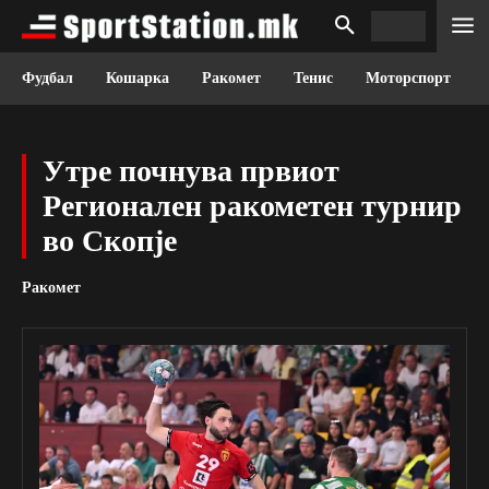
Фудбал
Кошарка
Ракомет
Тенис
Моторспорт
Утре почнува првиот
Регионален ракометен турнир
во Скопје
Ракомет