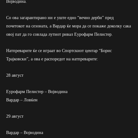
Војводина.
Со ова загарантирано ни е уште едно “вечно дерби” пред
почетокот на сезоната, а Вардар ќе мора да се покаже доколку сака
овој пат да го совлада лутиот ривал Еурофарм Пелистер.
Натпреварите ќе се играат во Спортскиот центар “Борис
Трајковски”, а ова е распоредот на натпреварите:
28 август
Еурофарм Пелистер – Војводина
Вардар – Ловќен
29 август
Вардар – Војводина