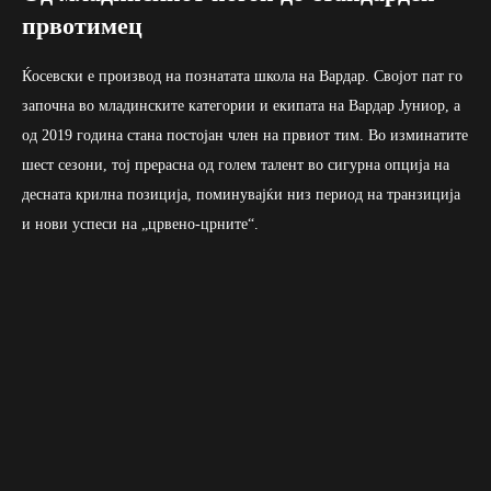
првотимец
Ќосевски е производ на познатата школа на Вардар. Својот пат го
започна во младинските категории и екипата на Вардар Јуниор, а
од 2019 година стана постојан член на првиот тим. Во изминатите
шест сезони, тој прерасна од голем талент во сигурна опција на
десната крилна позиција, поминувајќи низ период на транзиција
и нови успеси на „црвено-црните“.