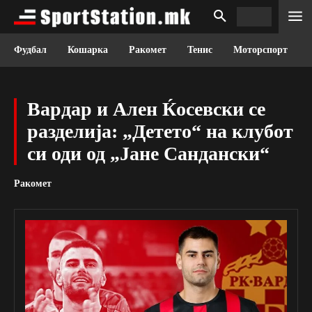
Фудбал
Кошарка
Ракомет
Тенис
Моторспорт
Вардар и Ален Ќосевски се
разделија: „Детето“ на клубот
си оди од „Јане Сандански“
Ракомет