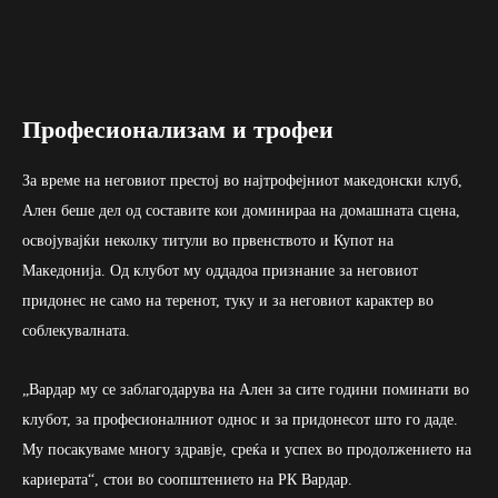
Професионализам и трофеи
За време на неговиот престој во најтрофејниот македонски клуб,
Ален беше дел од составите кои доминираа на домашната сцена,
освојувајќи неколку титули во првенството и Купот на
Македонија. Од клубот му оддадоа признание за неговиот
придонес не само на теренот, туку и за неговиот карактер во
соблекувалната.
„Вардар му се заблагодарува на Ален за сите години поминати во
клубот, за професионалниот однос и за придонесот што го даде.
Му посакуваме многу здравје, среќа и успех во продолжението на
кариерата“, стои во соопштението на РК Вардар.