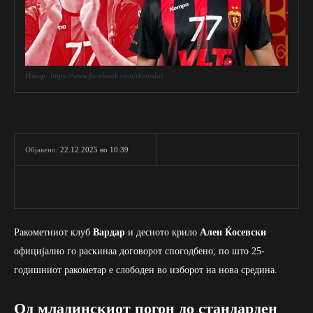
Извор: https://www.facebook.com/rkvardar
22.12.2025 во 10:39
Објавено:
Ракометниот клуб
Вардар
и десното крило
Ален Ќосевски
официјално го раскинаа договорот спогодбено, по што 25-
годишниот ракометар е слободен во изборот на нова средина.
Од младинскиот погон до стандарден