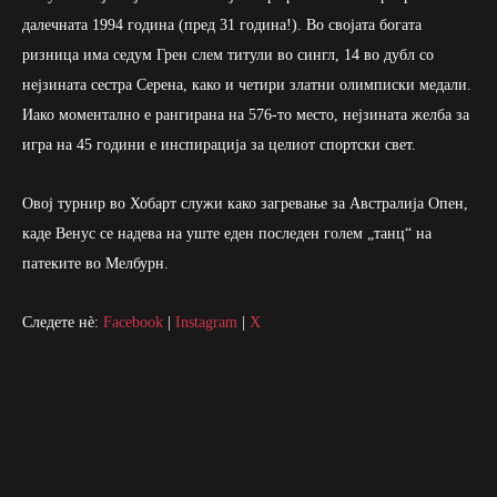
далечната 1994 година (пред 31 година!). Во својата богата
ризница има седум Грен слем титули во сингл, 14 во дубл со
нејзината сестра Серена, како и четири златни олимписки медали.
Иако моментално е рангирана на 576-то место, нејзината желба за
игра на 45 години е инспирација за целиот спортски свет.
Овој турнир во Хобарт служи како загревање за Австралија Опен,
каде Венус се надева на уште еден последен голем „танц“ на
патеките во Мелбурн.
Следете нè:
Facebook
|
Instagram
|
X