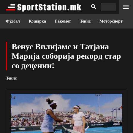
Фудбал
Кошарка
Ракомет
Тенис
Моторспорт
Венус Вилијамс и Татјана
Марија соборија рекорд стар
со децении!
Тенис