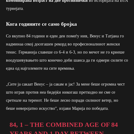
комбинирана возраст на две противнички
во историјата на ВТА
турнејата.
Кога годините се само бројка
Со вкупно 84 години и еден ден помеѓу нив, Венус и Татјана го
надминаа секој досегашен рекорд во професионалниот женски
тенис. Германија славеше со 6-4 и 6-3, но по мечот не го криеше
воодушевувањето што конечно доби шанса да ги одмери силите со
една од најголемите на сите времиња.
„Сите ја сакаат Венус – ја сакам и јас! За мене беше огромна чест
што играв против неа бидејќи никогаш претходно не сме се
сретнале на теренот. Не беше лесно поради силниот ветер, но
беше неверојатно искуство“, изјави Марија по победата.
84, 1 – THE COMBINED AGE OF 84
YEARS AND 1 DAY BETWEEN