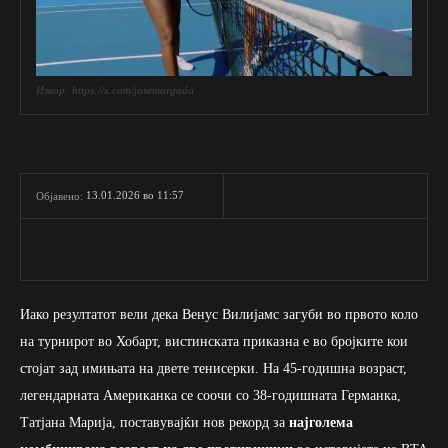
Извор: https://x.com/josemorgado
13.01.2026 во 11:57
Објавено:
Иако резултатот вели дека Венус Вилијамс загуби во првото коло
на турнирот во Хобарт, вистинската приказна е во бројките кои
стојат зад имињата на двете тенисерки. На 45-годишна возраст,
легендарната Американка се соочи со 38-годишната Германка,
Татјана Марија, поставувајќи нов рекорд за
најголема