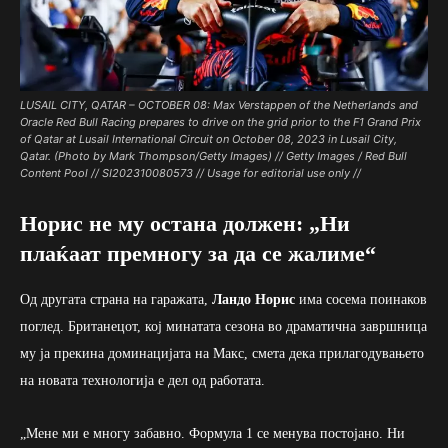
LUSAIL CITY, QATAR – OCTOBER 08: Max Verstappen of the Netherlands and
Oracle Red Bull Racing prepares to drive on the grid prior to the F1 Grand Prix
of Qatar at Lusail International Circuit on October 08, 2023 in Lusail City,
Qatar. (Photo by Mark Thompson/Getty Images) // Getty Images / Red Bull
Content Pool // SI202310080573 // Usage for editorial use only //
Норис не му остана должен: „Ни
плаќаат премногу за да се жалиме“
Од другата страна на гаражата,
Ландо Норис
има сосема поинаков
поглед. Британецот, кој минатата сезона во драматична завршница
му ја прекина доминацијата на Макс, смета дека прилагодувањето
на новата технологија е дел од работата.
„Мене ми е многу забавно. Формула 1 се менува постојано. Ни