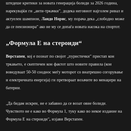
штедеше критики за новата генерација болиди за 2026 година,
нарекувајќи ги „анти-тркачки“, додека неговиот најголем ривал и
актуелен шампион,
Ландо Норис
, му порача дека „слободно може
да се пензионира“ ако не му се допаѓа новата насока на спортот.
„Формула Е на стероиди“
Верстапен
, кој е познат по својот „пуристички“ пристап кон
тркањето, е скептичен кон фактот што новите правила (кои
воведуваат 50-50 сооднос меѓу моторот со внатрешно согорување
и електричната енергија) ги претвораат возачите во менаџери на
батерии.
„Да бидам искрен, не е забавно да се возат овие болиди.
Чувството не е како во Формула 1, туку како во некое издание на
Формула Е на стероиди“
,
изјави Верстапен.