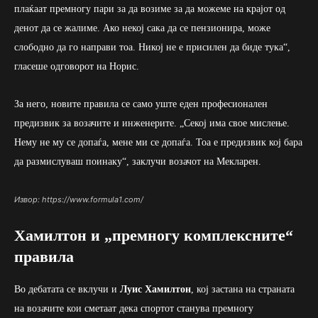
плаќаат премногу пари за да возиме за да можеме на крајот од
денот да се жалиме. Ако некој сака да се пензионира, може
слободно да го направи тоа. Никој не е присилен да биде тука“,
гласеше одговорот на Норис.
За него, новите правила се само уште еден професионален
предизвик за возачите и инженерите. „Секој има свое мислење.
Нему не му се допаѓа, мене ми се допаѓа. Тоа е предизвик кој бара
да размислуваш поинаку“, заклучи возачот на Мекларен.
Извор: https://www.formula1.com/
Хамилтон и „премногу комплексните“
правила
Во дебатата се вклучи и
Луис Хамилтон
, кој застана на страната
на возачите кои сметаат дека спортот станува премногу