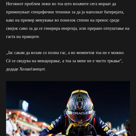
Неговиот проблем лежи во тоа што возачите сега мораат да
применуваат специфични техники за да ја наполнат батеријата,
како на пример менување во понизок степен на пренос среде
свијок само за да се генерира енергија, или прерано отпуштање на
гаста на правците.
„Јас сакам да возам со полна гас, а во моментов тоа не е можно.
Сè се сведува на менаџирање, а тоа за мене не е чисто тркање“,
додаде Холанѓанецот.