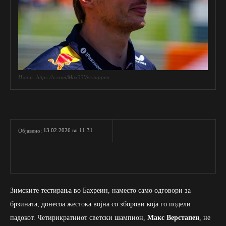
Извор: https://x.com/Max33Verstappen
13.02.2026 во 11:31
Објавено:
Зимските тестирања во Бахреин, наместо само одговори за
брзината, донесоа жестока војна со зборови која го подели
падокот. Четирикратниот светски шампион,
Макс Верстапен
, не