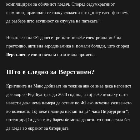
комплициран за обичниот гледач. Според седумкратниот
шампион, правилата се толку сложени што „ниту еден фан нема
да разбере што всушност се случува на патеката“.
Новата ера на Ф1 донесе три пати повеќе електрична моќ од
претходно, активна аеродинамика и помали болиди, што според
Верстапен
е единствената позитивна промена.
Што е следно за Верстапен?
Критиките на Макс добиваат на тежина ако се знае дека неговиот
договор со Ред Бул трае до 2028 година, а тој веќе неколку пати
навести дека нема намера да остане во Ф1 ако исчезне уживањето
во возењето. Тој веќе планира настап на „24 часа Нирбургринг“,
потенцирајќи дека таму барем ќе може да вози со полна сила без
да гледа во екранот за батеријата.