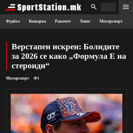
Фудбал
Кошарка
Ракомет
Тенис
Моторспорт
Верстапен искрен: Болидите
за 2026 се како „Формула Е на
стероиди“
Моторспорт
Ф1