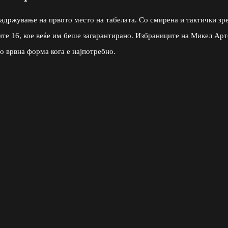
задржување на првото место на табелата. Со смирена и тактички зр
рите 16, кое веќе им беше загарантирано. Избраниците на Микел Арт
во врвна форма кога е најпотребно.