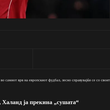
о самиот врв на европскиот фудбал, лесно справувајќи се со своит
 Халанд ја прекина „сушата“