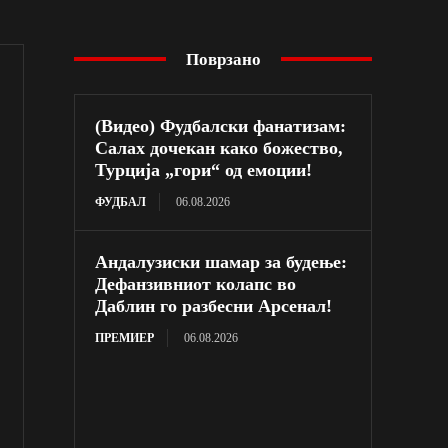
Поврзано
(Видео) Фудбалски фанатизам:
Салах дочекан како божество,
Турција „гори“ од емоции!
ФУДБАЛ
06.08.2026
Андалузиски шамар за будење:
Дефанзивниот колапс во
Даблин го разбесни Арсенал!
ПРЕМИЕР
06.08.2026