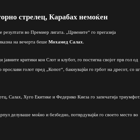
орно стрелец, Карабах немоќен
е резултати во Премиер лигата. „Црвените“ го прегазија
риказна на вечерта беше
Мохамед Салах
.
 јавните критики кон Слот и клубот, го постигна својот прв гол од
 прослави голот пред „Копот“, бакнувајќи го грбот на дресот, со ш
тц, Салах, Хуго Екитике и Федерико Киеза го запечатија триумфот
рпул делуваше моќно и безбедно, потврдувајќи го своето место во