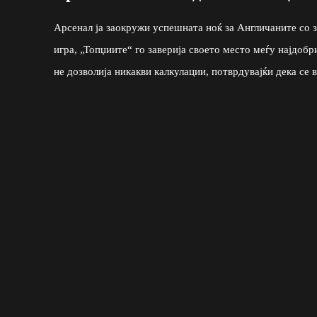
Арсенал ја заокружи успешната ноќ за Англичаните со 
игра, „Топџиите“ го заверија своето место меѓу најдоб
не дозволија никакви калкулации, потврдувајќи дека се 