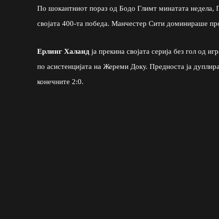
По шокантниот пораз од Бодо Глимт минатата недела, П
својата 400-та победа. Манчестер Сити доминираше про
Ерлинг Халанд
ја прекина својата серија без гол од и
по асистенцијата на Жереми Доку. Предноста ја дупли
конечните 2:0.