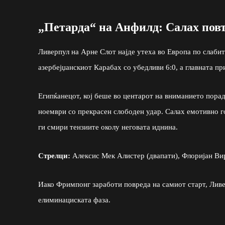
„Петарда“ на Анфилд: Салах повт
Ливерпул на Арне Слот најде утеха во Европа по слабит
азербејџанскиот Карабах со убедливи 6:0, а главната п
Египќанецот, кој беше во центарот на вниманието поради
ноември со прекрасен слободен удар. Салах емотивно го
ги смири тензиите околу неговата иднина.
Стрелци:
Алексис Мек Алистер (двапати), Флоријан Вир
Иако Фримпонг заработи повреда на самиот старт, Ливе
елиминациската фаза.