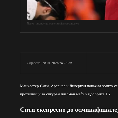
Извор: https://matchcentre.liverpoolfc.com
28.01.2026 во 23:36
Објавено:
Манчестер Сити, Арсенал и Ливерпул покажаа зошто се в
противници за сигурен пласман меѓу најдобрите 16.
Сити експресно до осминафинале,