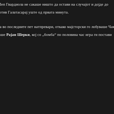
еп Гвардиола не сакаше ништо да остави на случајот и дојде до
тив Галатасарај уште од првата минута.
гра во последните пет натпревари, откако мајсторски го лобуваше Ча
раше
Рајан Шерки
, кој со „бомба“ по половина час игра ги постави