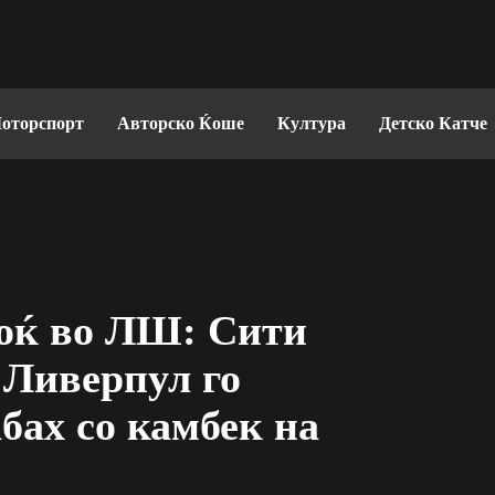
оторспорт
Авторско Ќоше
Култура
Детско Катче
моќ во ЛШ: Сити
 Ливерпул го
бах со камбек на