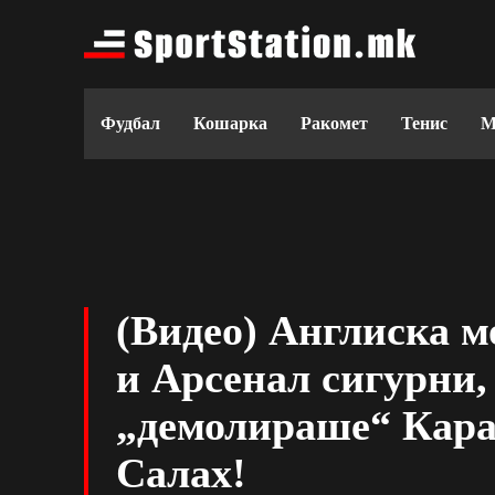
Фудбал
Кошарка
Ракомет
Тенис
М
(Видео) Англиска 
и Арсенал сигурни,
„демолираше“ Кара
Салах!