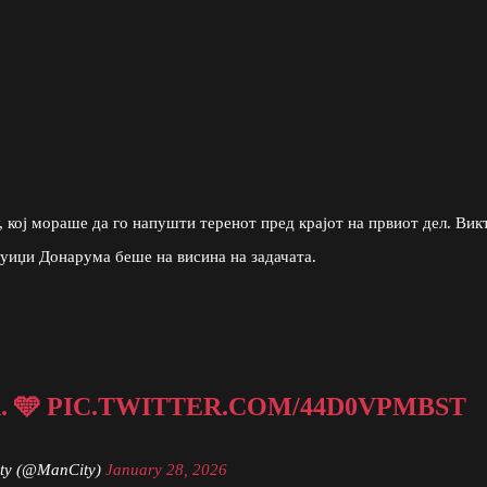
, кој мораше да го напушти теренот пред крајот на првиот дел. Вик
уиџи Донарума беше на висина на задачата.
. 🩵
PIC.TWITTER.COM/44D0VPMBST
ity (@ManCity)
January 28, 2026