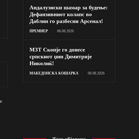
Андалузиски шамар за будење:
Дефанзивниот колапс во
Даблин го разбесни Арсенал!
ПРЕМИЕР
06.08.2026
МЗТ Скопје го донесе
српскиот џин Димитрије
Николиќ!
МАКЕДОНСКА КОШАРКА
06.08.2026
е