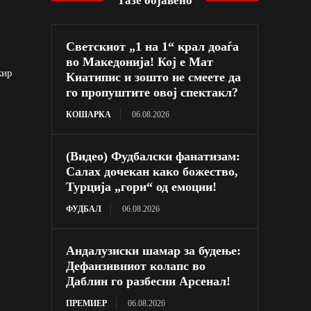
Тазе објавено
Светскиот „1 на 1“ крал доаѓа
во Македонија! Кој е Мат
кир
Киатипис и зошто не смеете да
го пропуштите овој спектакл?
КОШАРКА
06.08.2026
(Видео) Фудбалски фанатизам:
Салах дочекан како божество,
Турција „гори“ од емоции!
ФУДБАЛ
06.08.2026
Андалузиски шамар за будење:
Дефанзивниот колапс во
Даблин го разбесни Арсенал!
ПРЕМИЕР
06.08.2026