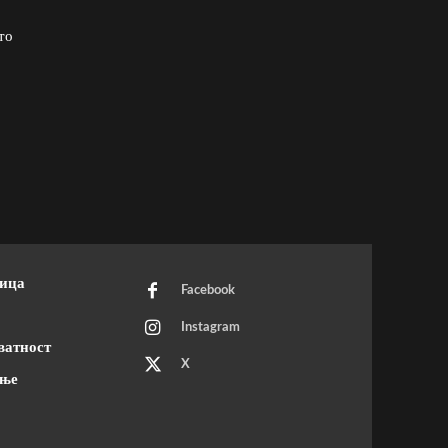
то
ница
Facebook
Instagram
ватност
X
ење