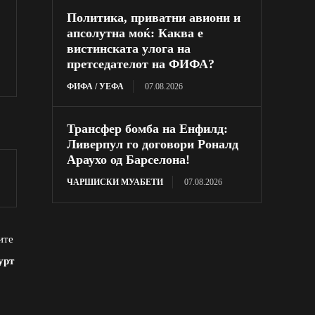
Политика, приватни авиони и
апсолутна моќ: Каква е
вистинската улога на
претседателот на ФИФА?
ФИФА / УЕФА
07.08.2026
Трансфер бомба на Енфилд:
Ливерпул го договори Роналд
Араухо од Барселона!
ЧАРШИСКИ МУАБЕТИ
07.08.2026
ите
урт