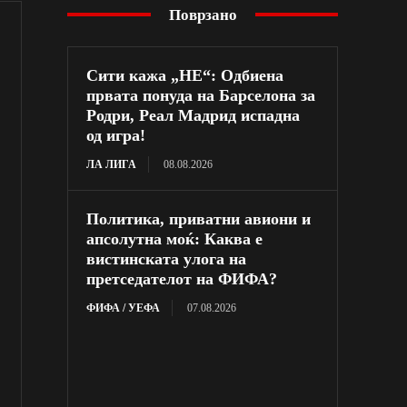
Поврзано
Сити кажа „НЕ“: Одбиена
првата понуда на Барселона за
Родри, Реал Мадрид испадна
од игра!
ЛА ЛИГА
08.08.2026
Политика, приватни авиони и
апсолутна моќ: Каква е
вистинската улога на
претседателот на ФИФА?
ФИФА / УЕФА
07.08.2026