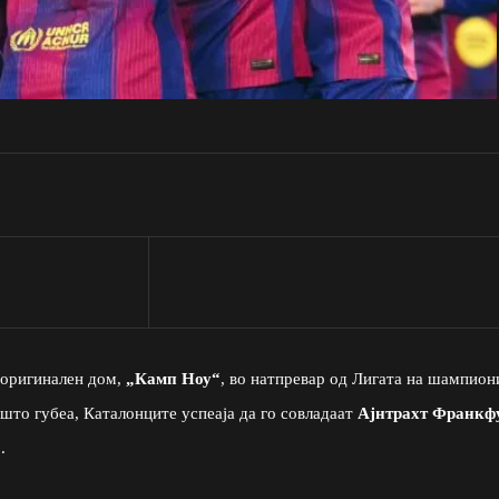
т оригинален дом,
„Камп Ноу“
, во натпревар од Лигата на шампион
 што губеа, Каталонците успеаја да го совладаат
Ајнтрахт Франкф
1
.