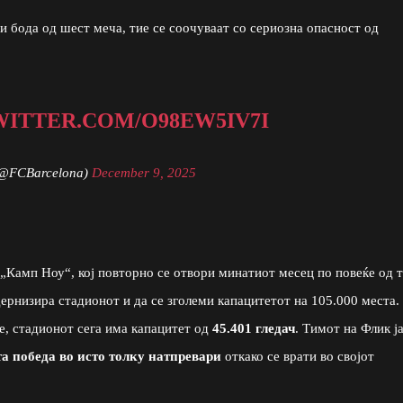
и бода од шест меча, тие се соочуваат со сериозна опасност од
WITTER.COM/O98EW5IV7I
(@FCBarcelona)
December 9, 2025
„Камп Ноу“, кој повторно се отвори минатиот месец по повеќе од 
дернизира стадионот и да се зголеми капацитетот на 105.000 места.
е, стадионот сега има капацитет од
45.401 гледач
. Тимот на Флик ј
та победа во исто толку натпревари
откако се врати во својот