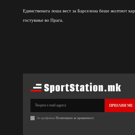
Единствената лоша вест за Барселона беше жолтиот кар
гостување во Прага.
ПРИЈАВИ МЕ
Ја прифаќам
Политиката за приватност
.