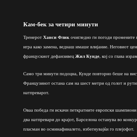
Кам-бек за четири минути
Тренерот
Ханси Флик
очигледно ги погоди промените 
игра како замена, веднаш имаше влијание. Неговиот цен
францускиот дефанзивец
Жил Кунде
, кој со глава изра
Само три минути подоцна, Кунде повторно беше на вис
Французинот остана сам на шест метри од голот и рути
натпреварот.
Оваа победа ги искачи петкратните европски шампиони
два натпревари до крајот, Барселона останува во конку
пласман во осминафиналето, избегнувајќи го плејофот.