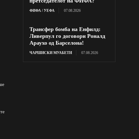
претседателот на ФИФА?
ФИФА / УЕФА
07.08.2026
Трансфер бомба на Енфилд:
Ливерпул го договори Роналд
Араухо од Барселона!
ЧАРШИСКИ МУАБЕТИ
07.08.2026
ше
ште