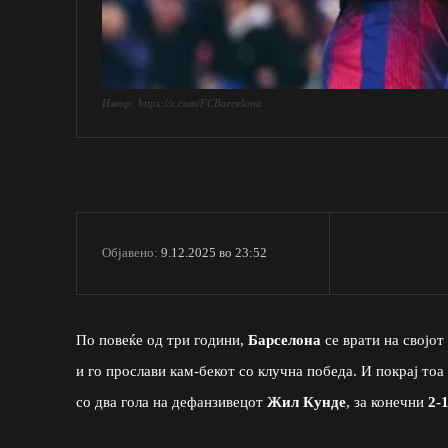
Извор: https://x.com/FCBarcelona
9.12.2025 во 23:52
Објавено:
По повеќе од три години,
Барселона
се врати на својо
и го прослави кам-бекот со клучна победа. И покрај тоа
со два гола на дефанзивецот
Жил Кунде
, за конечни
2-