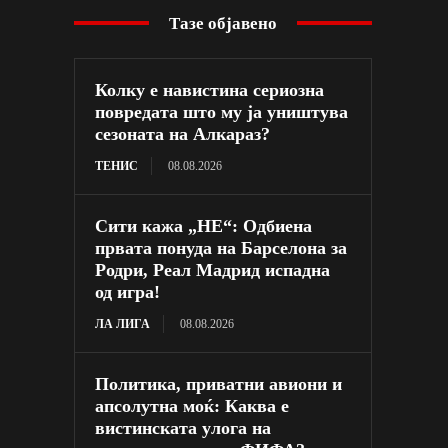
Тазе објавено
Колку е навистина сериозна
повредата што му ја уништува
сезоната на Алкараз?
ТЕНИС
08.08.2026
Сити кажа „НЕ“: Одбиена
првата понуда на Барселона за
Родри, Реал Мадрид испадна
од игра!
ЛА ЛИГА
08.08.2026
Политика, приватни авиони и
апсолутна моќ: Каква е
вистинската улога на