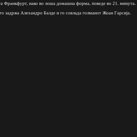
га Франкфурт, иако во лоша домашна форма, поведе во 21. минута.
го задржа Алехандро Балде и го совлада голманот Жоан Гарсија.