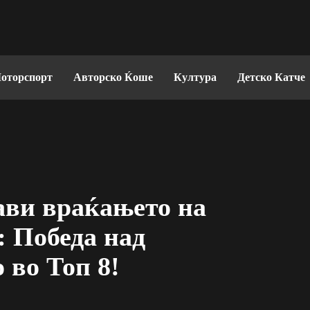
оторспорт
Авторско Ќоше
Култура
Детско Катче
лави враќањето на
 Победа над
 во Топ 8!