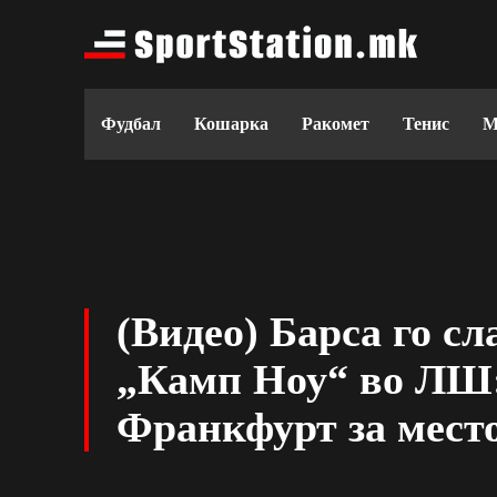
Фудбал
Кошарка
Ракомет
Тенис
М
(Видео) Барса го с
„Камп Ноу“ во ЛШ:
Франкфурт за место