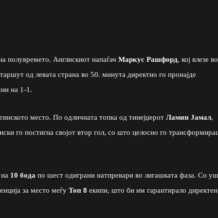
на полувремето. Англискиот напаѓач
Маркус Рашфорд
, кој влезе во
таршут од левата страна во 50. минута директно го пронајде
мни на 1-1.
тинското место. По одличната топка од тинејџерот
Ламин Јамал
,
нски го постигна својот втор гол, со што целосно го трансформира
 на
10 бода
по шест одиграни натпревари во лигашката фаза. Со у
ренција за место меѓу
Топ 8
екипи, што би им гарантирало директен