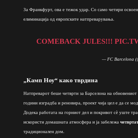
За Франкфурт, ова е тежок удар. Со само четири освоен
елиминација од европските натпреварувања.
COMEBACK JULES!!!
PIC.T
— FC Barcelona 
„Камп Ноу“ како тврдина
Натпреварот беше четврти за Барселона на обновениот 
години изградба и реновира, проект чија цел е да се мо
Додека работата на горниот дел и покривот сè уште тра
искористи домашната атмосфера и ја забележа
четврта
традиционален дом.