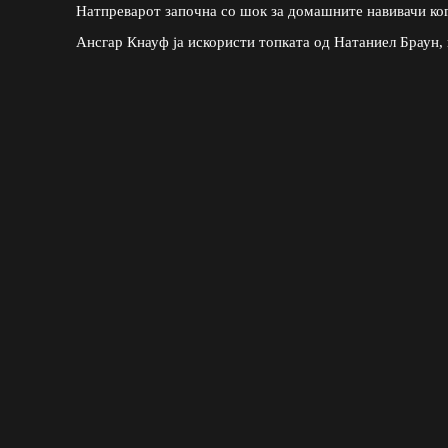
Натпреварот започна со шок за домашните навивачи ко
Ансгар Кнауф ја искористи топката од Натаниел Браун, 