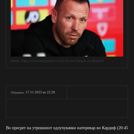
Извор: https://www.independent.co.uk/ {Action Images via Reuters}
17.11.2025 во 22:26
Објавено:
Во пресрет на утрешниот одлучувачки натпревар во Кардиф (20:45