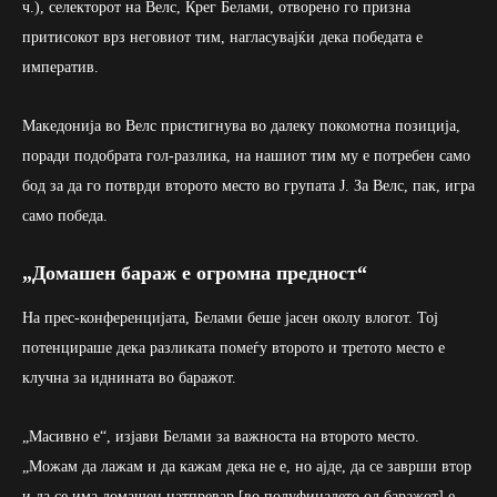
ч.), селекторот на Велс, Крег Белами, отворено го призна
притисокот врз неговиот тим, нагласувајќи дека победата е
императив.
Македонија во Велс пристигнува во далеку покомотна позиција,
поради подобрата гол-разлика, на нашиот тим му е потребен само
бод за да го потврди второто место во групата Ј. За Велс, пак, игра
само победа.
„Домашен бараж е огромна предност“
На прес-конференцијата, Белами беше јасен околу влогот. Тој
потенцираше дека разликата помеѓу второто и третото место е
клучна за иднината во баражот.
„Масивно е“, изјави Белами за важноста на второто место.
„Можам да лажам и да кажам дека не е, но ајде, да се заврши втор
и да се има домашен натпревар [во полуфиналето од баражот] е