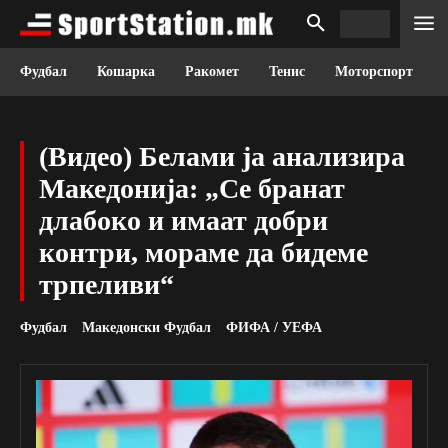
Фудбал
Кошарка
Ракомет
Тенис
Моторспорт
(Видео) Белами ја анализира
Македонија: „Се бранат
длабоко и имаат добри
контри, мораме да бидеме
трпеливи“
Фудбал
Македонски Фудбал
ФИФА / УЕФА