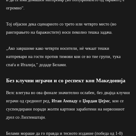
огромно“.
Тој објасни дека сценариото со трето или четврто место (во
рангирањето на баражистите) носи пеколно тешка задача.
„Ако завршиме како четврти носители, нè чекаат тешки
натпревари на гости против тимови кои се во тие групи, тука
спаѓа и Италија,“ додаде Белами.
Без клучни играчи и со респект кон Македонија
Велс влегува во ова финале значително ослабен, без двајца клучни
играчи од средниот ред,
Итан Ампаду
и
Џордан Џејмс
, кои се
суспендирани поради жолти картони заработени на нервозниот
дуел со Лихтенштајн.
Белами мораше да го правда и тесното издание (победа од 1-0)