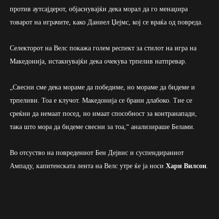
против аутсајдерот, објаснувајќи дека морал да го менаџира
товарот на играчите, како Даниел Џејмс, кој се враќа од повреда.
Селекторот на Велс покажа голем респект за стилот на игра на
Македонија, истакнувајќи дека очекува трпелив натпревар.
„Свесни сме дека мораме да победиме, но мораме да бидеме и
трпеливи. Тоа е клучот. Македонија се брани длабоко. Тие се
среќни да немаат посед, но имаат способност за контранапади,
така што мора да бидеме свесни за тоа,“ анализираше Белами.
Во отсуство на повредениот Бен Дејвис и суспендираниот
Ампаду, капитенската лента на Велс утре ќе ја носи
Хари Вилсон
.