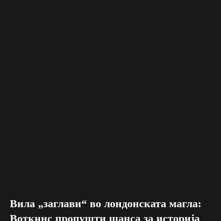
Вила „заглави“ во лондонската магла:
Воткинс пропушти шанса за историја