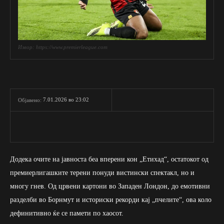
Извор: https://www.premierleague.com
7.01.2026 во 23:02
Објавено:
Додека очите на јавноста беа вперени кон „Етихад“, остатокот од
премиерлигашките терени понуди вистински спектакл, но и
многу гнев. Од црвени картони во Западен Лондон, до емотивни
разделби во Борнмут и историски рекорди кај „пчелите“, ова коло
дефинитивно ќе се памети по хаосот.