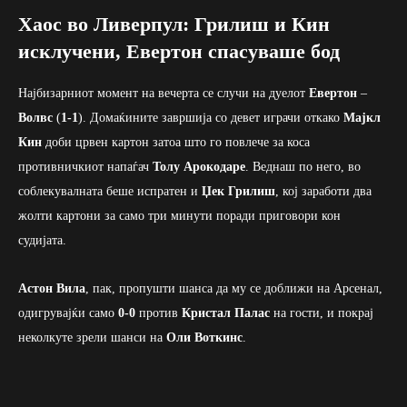
Хаос во Ливерпул: Грилиш и Кин
исклучени, Евертон спасуваше бод
Најбизарниот момент на вечерта се случи на дуелот
Евертон
–
Волвс
(
1-1
). Домаќините завршија со девет играчи откако
Мајкл
Кин
доби црвен картон затоа што го повлече за коса
противничкиот напаѓач
Толу Арокодаре
. Веднаш по него, во
соблекувалната беше испратен и
Џек Грилиш
, кој заработи два
жолти картони за само три минути поради приговори кон
судијата.
Астон Вила
, пак, пропушти шанса да му се доближи на Арсенал,
одигрувајќи само
0-0
против
Кристал Палас
на гости, и покрај
неколкуте зрели шанси на
Оли Воткинс
.