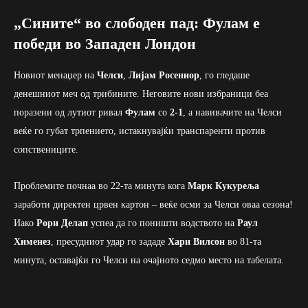
„Сините“ во слободен пад: Фулам е
победи во Западен Лондон
Новиот менаџер на
Челси
,
Лијам Росениор
, го гледаше
денешниот меч од трибините. Неговите нови избраници беа
поразени од лутиот ривал
Фулам
со
2-1
, а навивачите на Челси
веќе го губат трпението, истакнувајќи транспаренти против
сопствениците.
Проблемите почнаа во 22-та минута кога
Марк Кукуреља
заработи директен црвен картон – веќе осми за Челси оваа сезона!
Иако
Рори Делап
успеа да го поништи водството на
Раул
Хименез
, пресудниот удар го зададе
Хари Вилсон
во 81-та
минута, оставајќи го Челси на очајното седмо место на табелата.