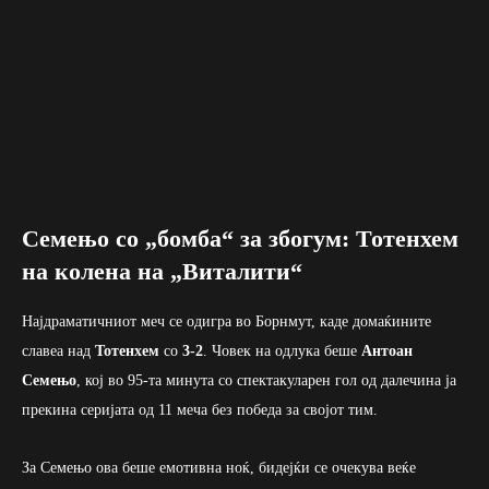
Семењо со „бомба“ за збогум: Тотенхем
на колена на „Виталити“
Најдраматичниот меч се одигра во Борнмут, каде домаќините
славеа над
Тотенхем
со
3-2
. Човек на одлука беше
Антоан
Семењо
, кој во 95-та минута со спектакуларен гол од далечина ја
прекина серијата од 11 меча без победа за својот тим.
За Семењо ова беше емотивна ноќ, бидејќи се очекува веќе