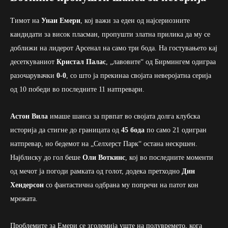
Тимот на
Унаи Емери
, кој важи за еден од најсериозните
кандидати за висок пласман, пропушти златна прилика да му се
доближи на лидерот Арсенал на само три бода. На гостувањето кај
десеткуваниот
Кристал Палас
, „лавовите“ од Бирмингем одиграа
разочарувачки
0-0
, со што ја прекинаа својата неверојатна серија
од 10 победи во последните 11 натпревари.
Астон Вила
имаше шанса за првпат во својата долга клубска
историја да стигне до границата од
45 бода
по само 21 одигран
натпревар, но бедемот на „Селхерст Парк“ остана нескршен.
Најблиску до гол беше
Оли Воткинс
, кој во последните моменти
од мечот ја погоди рамката од голот, додека претходно
Дин
Хендерсон
со фантастична одбрана му попречи на патот кон
мрежата.
Проблемите за Емери се зголемија уште на полувремето, кога