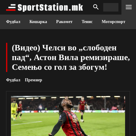
Фудбал
Кошарка
Ракомет
Тенис
Моторспорт
(Видео) Челси во „слободен
пад“, Астон Вила ремизираше,
Семењо со гол за збогум!
Фудбал
Премиер