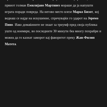
првиот голман
Емилијано Мартинез
мораше да ја напушти
играта поради повреда. На негово место влезе
Марко Бизот
, кој
веднаш се најде на искушение, спречувајќи го ударот на
Јеремо
Пино
. Иако домаќините не знаат за триумф пред своја публика
уште од ноември, во последните 30 минути беа многу похрабри и
можеа да го казнат заморот кај фаворитот преку
Жан-Филип
Матета
.