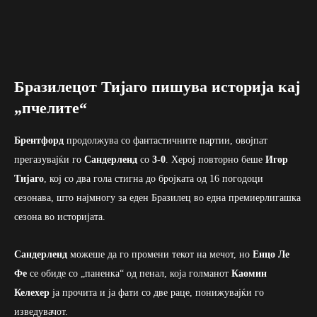
Бразилецот Тијаго пишува историја кај
„пчелите“
Брентфорд
продолжува со фантастичните партии, овојпат
прегазувајќи го
Сандерленд
со
3-0
. Херој повторно беше
Игор
Тијаго
, кој со два гола стигна до бројката од 16 погодоци
сезонава, што најмногу за еден Бразилец во една премиерлигашка
сезона во историјата.
Сандерленд
можеше да го промени текот на мечот, но
Енцо Ле
Фе
се обиде со „паненка“ од пенал, која голманот
Каомин
Келехер
ја прочита и ја фати со две раце, понижувајќи го
изведувачот.