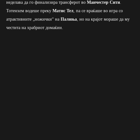
неделава да го финализира трансферот во
Манчестер Сити
.
Тотенхем водеше преку
Матис Тел
, па се враќаше во игра со
атрактивните „ножички“ на
Палиња
, но на крајот мораше да му
честита на храбриот домаќин.