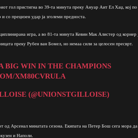
иот гол пристигна во 39-та минута преку Ануар Аит Ел Хаџ, кој по
 и со прецизен удар ја зголеми предноста.
иплинирана игра, а во 81-та минута Кевин Мак Алистер од корнер 
ицата преку Рубен ван Бомел, но немаа сили за целосен пресврт.
 A BIG WIN IN THE CHAMPIONS
COM/XM80CVRULA
LLOISE (@UNIONSTGILLOISE)
от од Арсенал минатата сезона. Екипата на Петер Бош сега мора да
ркузен и Наполи.