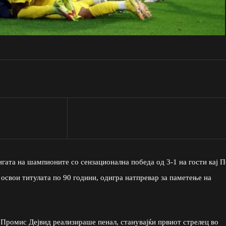
игата на шампионите со сензационална победа од 3-1 на гости кај 
 освои титулата по 90 години, одигра натпревар за паметење на
 Промис Дејвид реализираше пенал, станувајќи првиот стрелец во