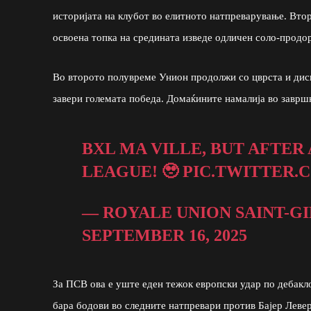
историјата на клубот во елитното натпреварување. Втор
освоена топка на средината изведе одличен соло-продор
Во второто полувреме Унион продолжи со цврста и дисц
завери големата победа. Домаќините намалија во завршн
BXL MA VILLE, BUT AFTER
LEAGUE! 🥹
PIC.TWITTER.
— ROYALE UNION SAINT-GI
SEPTEMBER 16, 2025
За ПСВ ова е уште еден тежок европски удар по дебакл
бара бодови во следните натпревари против Бајер Леве