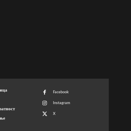
ница
Facebook
Instagram
ватност
X
ење