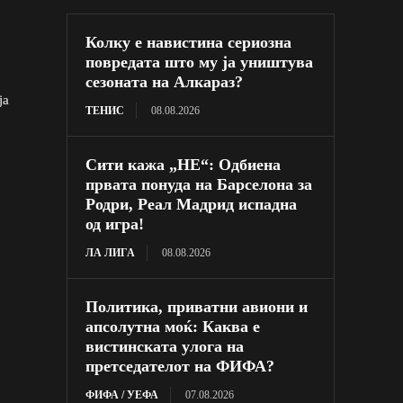
Колку е навистина сериозна
повредата што му ја уништува
сезоната на Алкараз?
ја
ТЕНИС
08.08.2026
Сити кажа „НЕ“: Одбиена
првата понуда на Барселона за
Родри, Реал Мадрид испадна
од игра!
ЛА ЛИГА
08.08.2026
Политика, приватни авиони и
апсолутна моќ: Каква е
вистинската улога на
претседателот на ФИФА?
ФИФА / УЕФА
07.08.2026