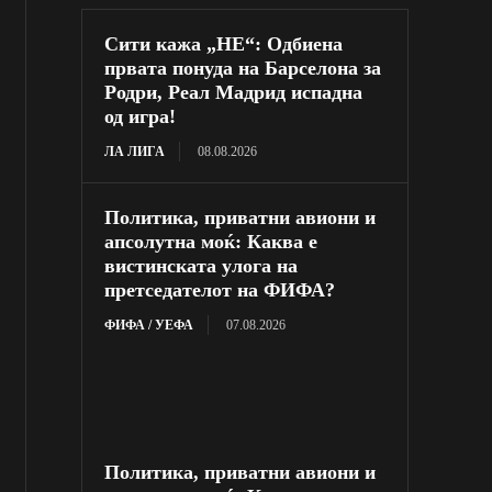
Сити кажа „НЕ“: Одбиена
првата понуда на Барселона за
Родри, Реал Мадрид испадна
од игра!
ЛА ЛИГА
08.08.2026
Политика, приватни авиони и
апсолутна моќ: Каква е
вистинската улога на
претседателот на ФИФА?
ФИФА / УЕФА
07.08.2026
Политика, приватни авиони и