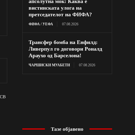
апсолутна моќ: Каква е
вистинската улога на
претседателот на ФИФА?
ФИФА / УЕФА
07.08.2026
Трансфер бомба на Енфилд:
Ливерпул го договори Роналд
Араухо од Барселона!
ЧАРШИСКИ МУАБЕТИ
07.08.2026
ПСВ
Тазе објавено