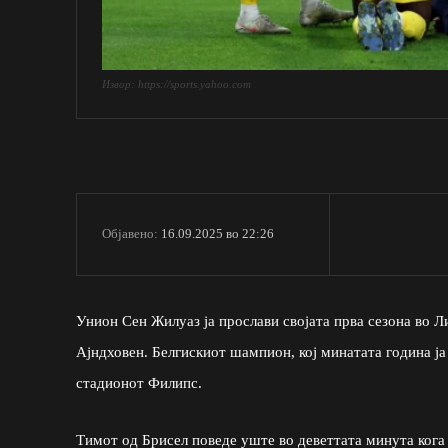
Извор: https://sports.yahoo.com
16.09.2025 во 22:26
Објавено:
Унион Сен Жилуаз ја прослави својата прва сезона во Л
Ајндховен. Белгискиот шампион, кој минатата година ја
стадионот Филипс.
Тимот од Брисел поведе уште во деветтата минута кога