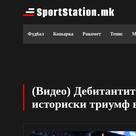
Фудбал
Кошарка
Ракомет
Тенис
М
(Видео) Дебитанти
историски триумф 