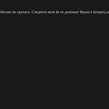
дебитант во групата. Следното коло ќе го дочекаат Њукасл Јунајтед 