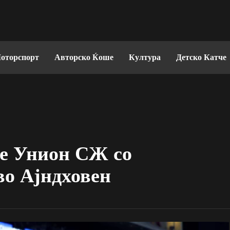
оторспорт
Авторско Ќоше
Култура
Детско Катче
те Унион СЖ со
во Ајндховен