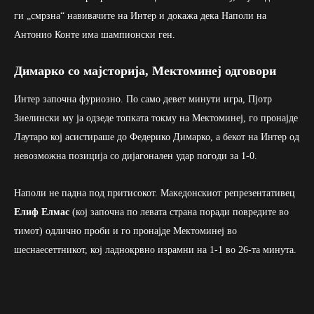
ги „смрзна“ навивачите на Интер и докажа дека Наполи на
Антонио Конте има шампионски ген.
Димарко со мајсторија, Мектоминеј одговори
Интер започна фуриозно. По само девет минути игра, Пјотр
Зиелински му ја одзеде топката токму на Мектоминеј, го пронајде
Лаутаро кој асистираше до Федерико Димарко, а бекот на Интер од
невозможна позиција со дијагонален удар погоди за 1-0.
Наполи не падна под притисокот. Македонскиот репрезентативец
Елиф Елмас
(кој започна по левата страна поради повредите во
тимот) одлично проби и го пронајде Мектоминеј во
шеснаесеттникот, кој ладнокрвно израмни на 1-1 во 26-та минута.