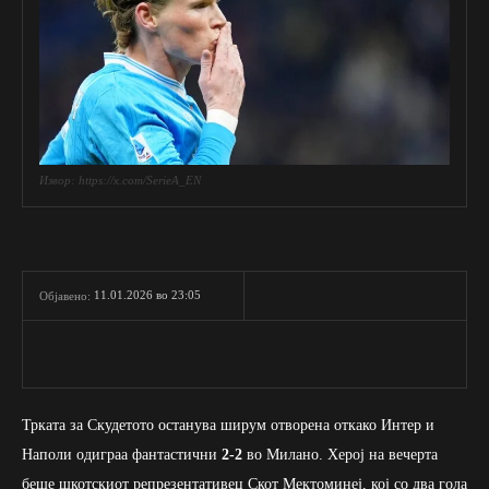
Извор: https://x.com/SerieA_EN
11.01.2026 во 23:05
Објавено:
Трката за Скудетото останува ширум отворена откако Интер и
Наполи одиграа фантастични
2-2
во Милано. Херој на вечерта
беше шкотскиот репрезентативец Скот Мектоминеј, кој со два гола