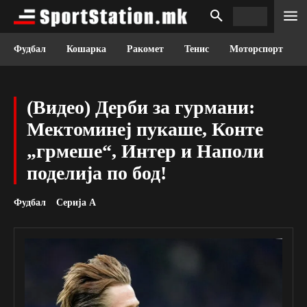
Фудбал
Кошарка
Ракомет
Тенис
Моторспорт
(Видео) Дерби за гурмани:
Мектоминеј пукаше, Конте
„грмеше“, Интер и Наполи
поделија по бод!
Фудбал
Серија А