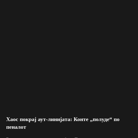
Хаос покрај аут-линијата: Конте „полуде“ по
пеналот