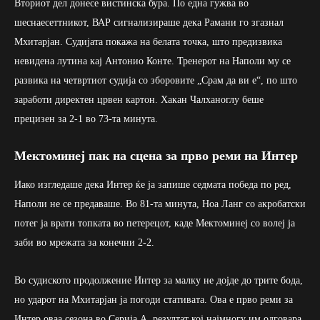
Вториот дел донесе вистинска бура. По една гужва во
шеснаесеттникот, ВАР сигнализираше дека Рамани го згазнал
Мхитарјан. Судијата покажа на белата точка, што предизвика
невидена лутина кај Антонио Конте. Тренерот на Наполи му се
развика на четвртиот судија со зборовите „Срам да ви е“, по што
заработи директен црвен картон. Хакан Чалханоглу беше
прецизен за 2-1 во 73-та минута.
Мектоминеј пак на сцена за прво реми на Интер
Иако изгледаше дека Интер ќе ја запише седмата победа по ред,
Наполи не се предаваше. Во 81-та минута, Ноа Ланг со акробатски
потег ја врати топката во петерецот, каде Мектоминеј со волеј ја
заби во мрежата за конечни 2-2.
Во судиското продолжение Интер за малку не дојде до трите бода,
но ударот на Мхитарјан ја погоди стативата. Ова е прво реми за
Интер оваа сезона во Серија А, резултат кој најмногу им одговара