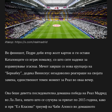
Извор: https://x.com/realmadrid
Во финишот, Педри доби втор жолт картон и ги остави
Каталонците со играч помалку, со што сите надежи за
израмнување згаснаа. Мечот заврши со нова ерупција на
“Бернабеу”, додека Винисиус незадоволно реагираше на својата
замена, единствениот темен момент за Реал во оваа вечер.
Ова беше деветта последователна домашна победа на Реал Мадрид
во Ла Лига, нешто што се случува за првпат по 2015 година, како
и прв “Ел Класико” триумф на Чаби Алонсо во домашното