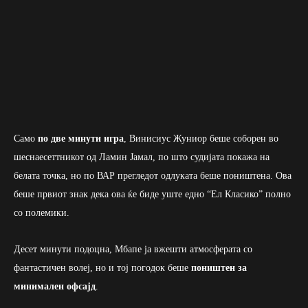
Само
по две минути игра
, Винисиус Жуниор беше соборен во
шеснаесеттникот од Ламин Јамал, по што судијата покажа на
белата точка, но по ВАР прегледот одлуката беше поништена. Ова
беше првиот знак дека ова ќе биде уште едно “Ел Класико” полно
со полемики.
Десет минути подоцна, Мбапе ја вжешти атмосферата со
фантастичен волеј, но и тој погодок беше
поништен за
минимален офсајд
.