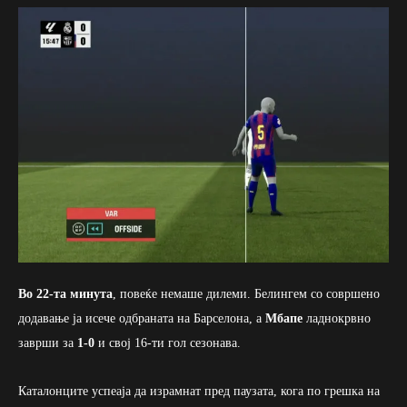
Во 22-та минута
, повеќе немаше дилеми. Белингем со совршено
додавање ја исече одбраната на Барселона, а
Мбапе
ладнокрвно
заврши за
1-0
и свој 16-ти гол сезонава.
Каталонците успеаја да израмнат пред паузата, кога по грешка на