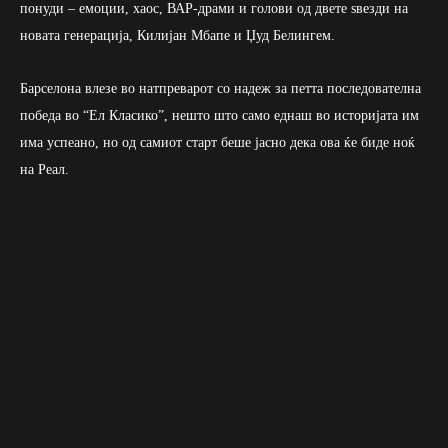
понуди – емоции, хаос, ВАР-драми и голови од двете ѕвезди на
новата генерација, Килијан Мбапе и Џуд Белингем.
Барселона влезе во натпреварот со надеж за петта последователна
победа во “Ел Класико”, нешто што само еднаш во историјата им
има успеано, но од самиот старт беше јасно дека ова ќе биде ноќ
на Реал.