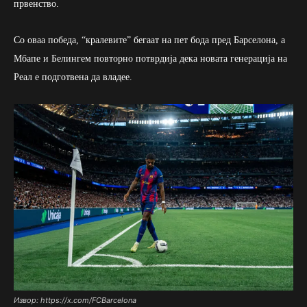
првенство.
Со оваа победа, “кралевите” бегаат на пет бода пред Барселона, а
Мбапе и Белингем повторно потврдија дека новата генерација на
Реал е подготвена да владее.
Извор: https://x.com/FCBarcelona