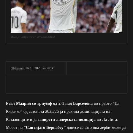
Извор: https://x.com/realmadrid
26.10.2025 во 20:33
Објавено:
Реал Мадрид со триумф од 2-1 над Барселона
во првото “Ел
Класико” од сезоната 2025/26 ја прекина доминацијата на
Каталонците и ја
зацврсти лидерската позиција
во Ла Лига.
Мечот на
“Сантијаго Бернабеу”
донесе сè што ова дерби може да