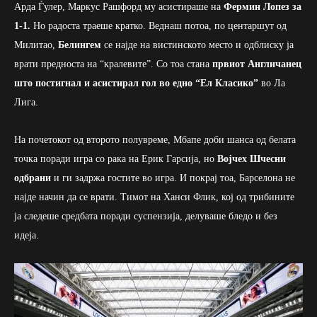
Арда Ѓулер, Маркус Рашфорд му асистираше на
Фермин Лопез за
1-1.
Но радоста траеше кратко. Веднаш потоа, по центаршут од
Милитао,
Белингем
се најде на вистинското место и одблиску ја
врати предноста на “кралевите”. Со тоа стана
првиот Англичанец
што постигнал и асистирал гол во едно “Ел Класико”
во Ла
Лига.
На почетокот од второто полувреме, Мбапе доби шанса од белата
точка поради игра со рака на Ерик Гарсија, но
Војчех Шчесни
одбрани
и ги задржа гостите во игра. И покрај тоа, Барселона не
најде начин да се врати. Тимот на Ханси Флик, кој од трибините
ја следеше средбата поради суспензија, делуваше бледо и без
идеја.