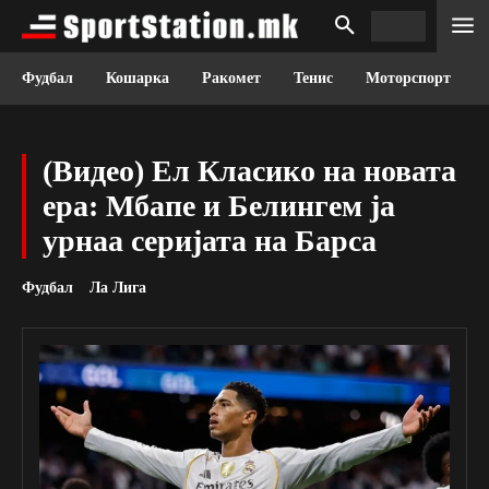
Фудбал
Кошарка
Ракомет
Тенис
Моторспорт
(Видео) Ел Класико на новата
ера: Мбапе и Белингем ја
урнаа серијата на Барса
Фудбал
Ла Лига