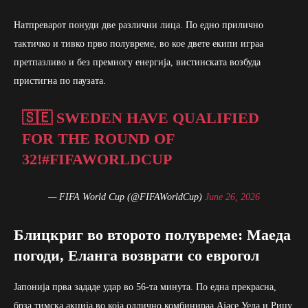
Натпреварот понуди две различни лица. По едно прилично
тактичко и тивко прво полувреме, во кое двете екипи играа
претпазливо и без премногу енергија, вистинската возбуда
пристигна по паузата.
🇸🇪 SWEDEN HAVE QUALIFIED
FOR THE ROUND OF
32!
#FIFAWORLDCUP
— FIFA World Cup (@FIFAWorldCup)
June 26, 2026
Блицкриг во второто полувреме: Маеда
погоди, Еланга возврати со еврогол
Јапонија прва зададе удар во 56-та минута. По една прекрасна,
брза тимска акција во која одлично комбинираа Ајасе Уеда и Рицу