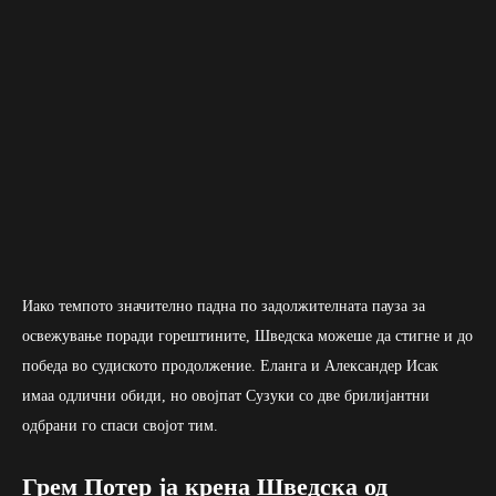
Иако темпото значително падна по задолжителната пауза за
освежување поради горештините, Шведска можеше да стигне и до
победа во судиското продолжение. Еланга и Александер Исак
имаа одлични обиди, но овојпат Сузуки со две брилијантни
одбрани го спаси својот тим.
Грем Потер ја крена Шведска од