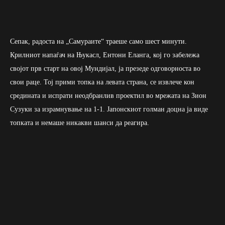
Сепак, радоста на „Самураите“ траеше само шест минути.
Крилниот напаѓач на Њукасл, Ентони Еланга, кој го забележа
својот прв старт на овој Мундијал, ја презеде одговорноста во
свои раце. Тој прими топка на левата страна, се извлече кон
средината и испрати неодбранлив проектил во мрежата на Зион
Сузуки за израмнување на 1-1. Јапонскиот голман доцна ја виде
топката и немаше никакви шанси да реагира.