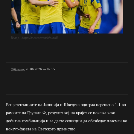
Извор: https://x.com/svenskfotboll
26.06.2026 во 07:55
Објавено:
Репрезентациите на Јапонија и Шведска одиграа нерешено 1-1 во
рамките на Групата Ф, резултат кој на крајот се покажа како
добитна комбинација и за двете селекции да обезбедат пласман во
нокаут-фазата на Светското првенство.