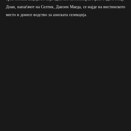
Доан, напаѓачот на Селтик, Даизен Маеда, се најде на вистинското
место и донесе водство за азиската селекција.