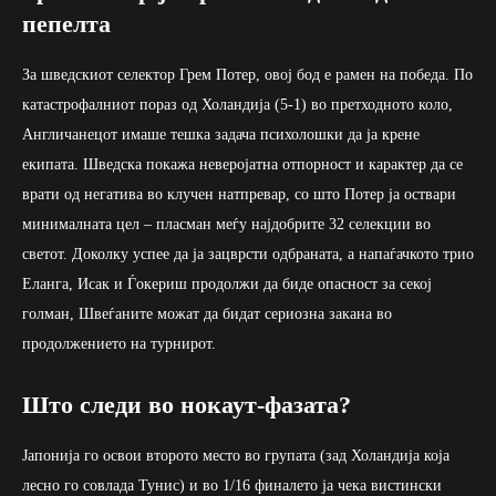
пепелта
За шведскиот селектор Грем Потер, овој бод е рамен на победа. По
катастрофалниот пораз од Холандија (5-1) во претходното коло,
Англичанецот имаше тешка задача психолошки да ја крене
екипата. Шведска покажа неверојатна отпорност и карактер да се
врати од негатива во клучен натпревар, со што Потер ја оствари
минималната цел – пласман меѓу најдобрите 32 селекции во
светот. Доколку успее да ја зацврсти одбраната, а напаѓачкото трио
Еланга, Исак и Ѓокериш продолжи да биде опасност за секој
голман, Швеѓаните можат да бидат сериозна закана во
продолжението на турнирот.
Што следи во нокаут-фазата?
Јапонија го освои второто место во групата (зад Холандија која
лесно го совлада Тунис) и во 1/16 финалето ја чека вистински