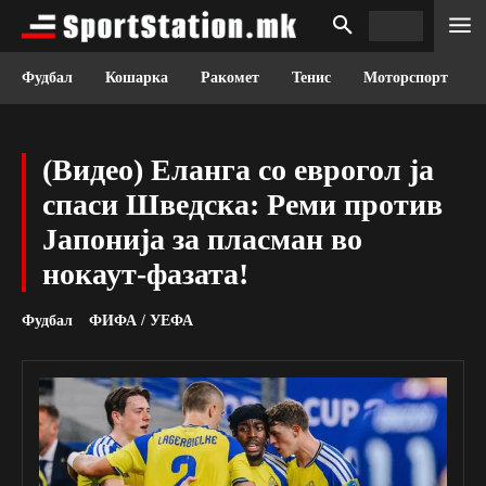
Фудбал
Кошарка
Ракомет
Тенис
Моторспорт
(Видео) Еланга со еврогол ја
спаси Шведска: Реми против
Јапонија за пласман во
нокаут-фазата!
Фудбал
ФИФА / УЕФА