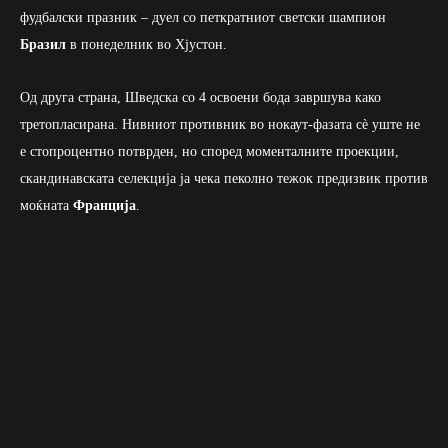
фудбалски празник – дуел со петкратниот светски шампион
Бразил
в понеделник во Хјустон.
Од друга страна, Шведска со 4 освоени бода завршува како
третопласирана. Нивниот противник во нокаут-фазата сè уште не
е стопроцентно потврден, но според моменталните проекции,
скандинавската селекција ја чека пеколно тежок предизвик против
моќната
Франција
.