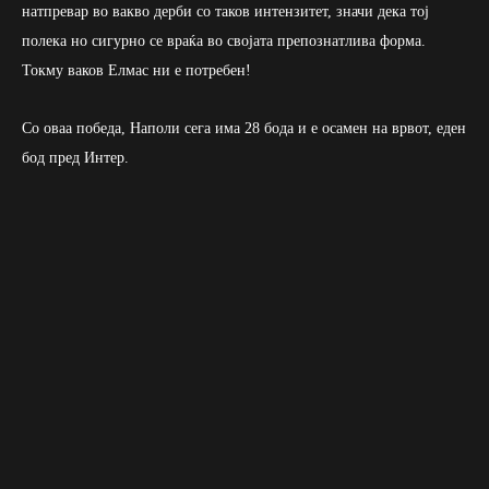
натпревар во вакво дерби со таков интензитет, значи дека тој
полека но сигурно се враќа во својата препознатлива форма.
Токму ваков Елмас ни е потребен!
Со оваа победа, Наполи сега има 28 бода и е осамен на врвот, еден
бод пред Интер.