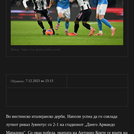
Извор: https://ca.sports.yahoo.com/
7.12.2025 во 23:13
Објавено:
Во вистинско италијанско дерби, Наполи успеа да го совлада
лутиот ривал Јувентус со 2-1 на стадионот „Диего Армандо
Марадона“. Со оваа победа, екипата на Антонио Конте се врати на