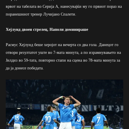
врвот на табелата во Серија А, нанесувајќи му го првиот пораз на
поранешниот тренер Лучијано Спалети.
Хејлунд двоен стрелец, Наполи доминираше
Расмус Хејлунд беше херојот на вечерта со два гола. Данецот го
отвори резултатот уште во 7-мата минута, а по израмнувањето на
Јилдиз во 59-тата, повторно стапи на сцена во 78-мата минута за
да ја донесе победата.