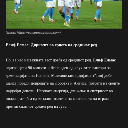
Извор: https://ca.sports.yahoo.com/
Елиф Елмас: Диригент во срцето на средниот ред
Но, за нас најважната вест доаѓа од средниот ред.
Елиф Елмас
одигра цели 90 минути и беше еден од клучните фактори за
доминацијата на Наполи. Македонскиот „дијамант“, кој доби
шанса поради повредите на Лоботка и Ангиса, потсети на своите
најдобри денови. Неговата енергија, движење и сигурност во
подавањата беа од витално значење за контролата на играта
против силниот среден ред на Јуве.