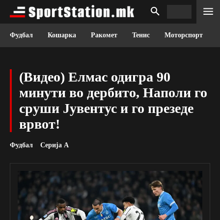
Фудбал
Кошарка
Ракомет
Тенис
Моторспорт
(Видео) Елмас одигра 90
минути во дербито, Наполи го
сруши Јувентус и го презеде
врвот!
Фудбал
Серија А