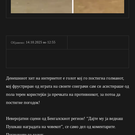
14.10.2025 во 12:55
Објавено:
Денешниот хит на интернетот е голот кој го постигна голманот,
кој фрустриран од играта на своите соиграчи сам си асистираше од
пола терен користејќи ја пречката на противникот, за потоа да
постигне погодок!
Неверојатни сцени од Бенгалскиот регион! “Дајте му ја веднаш
Пушкаш наградата на човекот”, се само дел од коментарите.
Погледнете го голот: