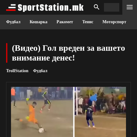
Фудбал
Кошарка
Ракомет
Тенис
Моторспорт
(Видео) Гол вреден за вашето
внимание денес!
TrollStation
Фудбал