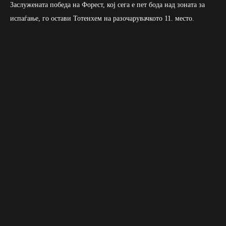
Заслужената победа на Форест, кој сега е пет бода над зоната за
испаѓање, го остави Тотенхем на разочарувачкото 11. место.