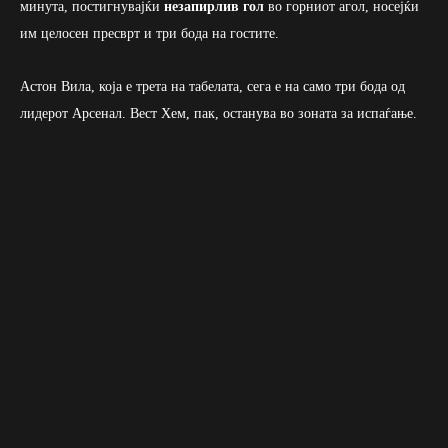
минута, постигнувајќи
незапирлив гол
во горниот агол, носејќи
им целосен пресврт и три бода на гостите.
Астон Вила, која е трета на табелата, сега е на само три бода од
лидерот Арсенал. Вест Хем, пак, останува во зоната за испаѓање.