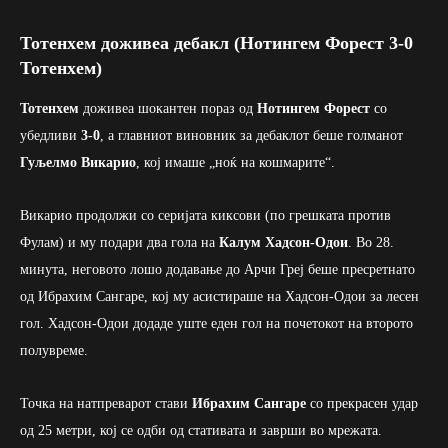
Тотенхем доживеа дебакл (Нотингем Форест 3-0
Тотенхем)
Тотенхем
доживеа шокантен пораз од
Нотингем Форест
со
убедливи
3-0
, а главниот виновник за дебаклот беше голманот
Гуљелмо Викарио
, кој имаше „ноќ на кошмарите“.
Викарио продолжи со серијата киксови (по грешката против
Фулам) и му подари два гола на
Калум Хадсон-Одои
. Во 28.
минута, неговото лошо додавање до Арчи Греј беше пресретнато
од Ибрахим Сангаре, кој му асистираше на Хадсон-Одои за лесен
гол. Хадсон-Одои додаде уште еден гол на почетокот на второто
полувреме.
Точка на натпреварот стави
Ибрахим Сангаре
со прекрасен удар
од 25 метри, кој се одби од стативата и заврши во мрежата.