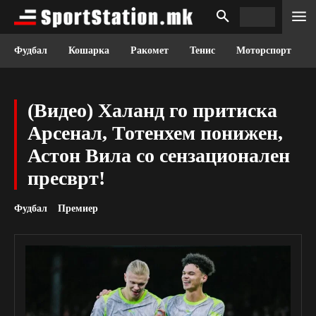
Фудбал
Кошарка
Ракомет
Тенис
Моторспорт
(Видео) Халанд го притиска
Арсенал, Тотенхем понижен,
Астон Вила со сензационален
пресврт!
Фудбал
Премиер