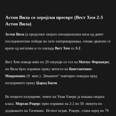
Астон Вила со херојски пресврт (Вест Хем 2-3
Астон Вила)
Астон Вила
ја продолжи својата сензационална низа од девет
последователни победи во сите натпреварувања, откако двапати се
врати од негатива и го совлада
Вест Хем
со
3-2
.
Вест Хем поведе веќе по 29 секунди со гол на
Матеус Фернандес
,
но Вила брзо израмни преку автогол на
Константинос
Мавропанос
(9. мин.). „Чеканите“ повторно поведоа пред
полувремето преку
Џарод Боуен
.
Во второто полувреме, тимот на Унаи Емери ја покажа својата
класа.
Морган Роџерс
прво израмни на 2-2 во 50. минута по
додавањето на Тилеманс. Истиот играч, Роџерс, стана херој во 79.