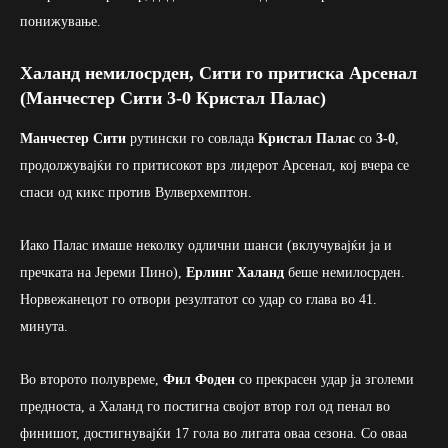
понижување.
Халанд немилосрден, Сити го притиска Арсенал
(Манчестер Сити 3-0 Кристал Палас)
Манчестер Сити
рутински го совлада
Кристал Палас
со
3-0
,
продолжувајќи го притисокот врз лидерот Арсенал, кој вчера се
спаси од кикс против Вулверхемптон.
Иако Палас имаше неколку одлични шанси (вклучувајќи ја и
пречката на Јереми Пино),
Ерлинг Халанд
беше немилосрден.
Норвежанецот го отвори резултатот со удар со глава во 41.
минута.
Во второто полувреме,
Фил Фоден
со прекрасен удар ја зголеми
предноста, а Халанд го постигна својот втор гол од пенал во
финишот, достигнувајќи 17 гола во лигата оваа сезона. Со оваа