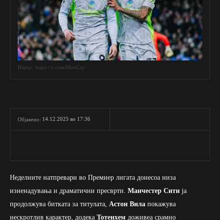
Извор: https://x.com/ManCity
14.12.2025 во 17:36
Објавено:
Неделните натпревари во Премиер лигата донесоа низа
изненадувања и драматични пресврти.
Манчестер Сити
ја
продолжува битката за титулата,
Астон Вила
покажува
нескротлив карактер, додека
Тотенхем
доживеа срамно