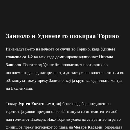
Заниоло и Удинезе го шокираа Торино
Изненадувањето на вечерта се случи во Торино, каде
Удинезе
славеше со 1-2
во меч каде доминираше одличниот
Николо
Заниоло
. Гостите од Удине беа поопасниот противник во
поголемиот дел од натпреварот, а до заслужено водство стигнаа во
50. минута токму преку Заниоло, кој ја круниса одличната контра
на Екеленкамп.
Токму
Јурген Екеленкамп
, кој беше најдобар поединец на
теренот, ја удвои предноста во 82. минута со интелигентен лоб
над голманот Палеари. Иако Торино успеа да се врати во игра во
финишот преку погодокот со глава на
Чезаре Касадеи
, одбраната