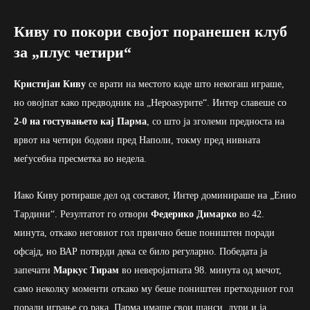
Киву го покори својот поранешен клуб
за „плус четири“
Кристијан Киву
се врати на местото каде што некогаш играше,
но овојпат како предводник на „Нероаѕурите“. Интер славеше со
2-0 на гостувањето кај Парма
, со што ја зголеми предноста на
врвот на четири бодови пред Наполи, токму пред нивната
меѓусебна пресметка во недела.
Иако Киву ротираше дел од составот, Интер доминираше на „Енио
Тардини“. Резултатот го отвори
Федерико Димарко
во 42.
минута, откако неговиот гол првично беше поништен поради
офсајд, но ВАР потврди дека се било регуларно. Победата ја
запечати
Маркус Тирам
во неверојатната 98. минута од мечот,
само неколку моменти откако му беше поништен претходниот гол
поради играње со рака. Парма имаше свои шанси, дури и ја