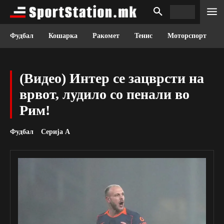
Фудбал
Кошарка
Ракомет
Тенис
Моторспорт
(Видео) Интер се зацврсти на
врвот, лудило со пенали во
Рим!
Фудбал
Серија А