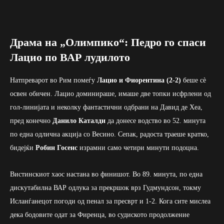
Драма на „Олимпико“: Педро го спаси
Лацио по ВАР лудилото
Натпреварот во Рим помеѓу
Лацио и Фиорентина (2-2)
беше сè
освен обичен. Лацио доминираше, имаше две топки исфрлени од
гол-линијата и неколку фантастични одбрани на Давид де Хеа,
пред конечно
Данило Каталди
да донесе водство во 52. минута
по една одлична акција со Весино. Сепак, радоста траеше кратко,
бидејќи
Робин Госенс
израмни само четири минути подоцна.
Вистинскиот хаос настана во финишот. Во 89. минута, по една
дискутабилна ВАР одлука за прекршок врз Гудмундсон, токму
Исланѓанецот погоди од пенал за пресврт и 1-2. Кога сите мислеа
дека бодовите одат за Фиренца, во судиското продолжение