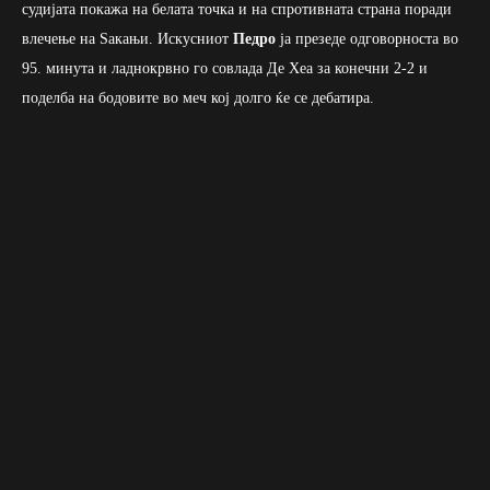
судијата покажа на белата точка и на спротивната страна поради
влечење на Ѕакањи. Искусниот
Педро
ја презеде одговорноста во
95. минута и ладнокрвно го совлада Де Хеа за конечни 2-2 и
поделба на бодовите во меч кој долго ќе се дебатира.