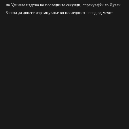
на Удинезе издржа во последните секунди, спречувајќи го Дуван
Запата да донесе израмнување во последниот напад од мечот.