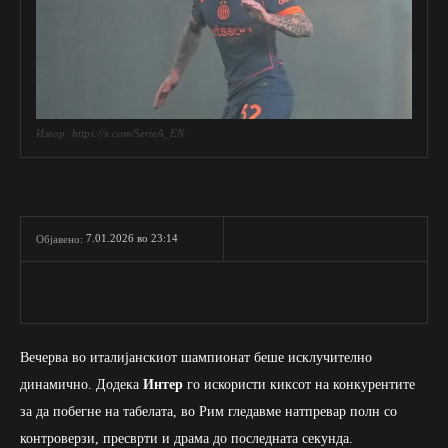
Извор: https://x.com/SerieA_EN
7.01.2026 во 23:14
Објавено:
Вечерва во италијанскиот шампионат беше исклучително
динамично. Додека
Интер
го искористи киксот на конкурентите
за да побегне на табелата, во Рим гледавме натпревар полн со
контроверзи, пресврти и драма до последната секунда.