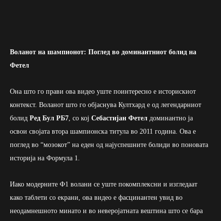
Воланот на шампионот: Поглед во доминантниот болид на
Фетел
Она што го прави ова видео уште поинтересно е историскиот
контекст. Воланот што го објаснува Култхард е од легендарниот
болид
Ред Бул РБ7
, со кој
Себастијан Фетел
доминантно ја
освои својата втора шампионска титула во 2011 година. Ова е
поглед во “мозокот” на еден од најуспешните болиди во поновата
историја на Формула 1.
Иако модерните Ф1 волани се уште покомплексни и изгледаат
како таблети со екрани, ова видео е фасцинантен увид во
неодамнешното минато и во неверојатната вештина што се бара