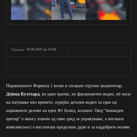
18.08.2025 во 14:50
Објавено:
Поранешниот Формула 1 возач и сегашен стручен аналитичар,
Дејвид Култхард
, во едно кратко, но фасцинантно видео, нè носи
на патување низ времето, нудејќи детален водич за еден од
најважните делови на еден Ф1 болид, воланот. Овој “команден
центар” е многу повеќе од само уред за управување, а неговата
комплексност е вистински предизвик дури и за најдобрите возачи.