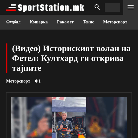
Фудбал
Кошарка
Ракомет
Тенис
Моторспорт
(Видео) Историскиот волан на
Фетел: Култхард ги открива
тајните
Моторспорт
Ф1