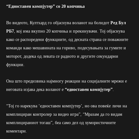
“Едноставен компјутер” со 20 копчиња
Во видеото, Култхард го објаснува воланот на болидот
Ред Бул
РБ7
, кој има вкупно 20 копчиња и прекинувачи. Тој објаснува
како се распоредени функциите, од десната страна се поважните
команди како мешавината на гориво, подесувањата за гумите и
моторот, додека од левата се радиото и другите секундарни
функции.
Она што предизвика најмногу реакции на социјалните мрежи е
неговата изјава дека воланот е
“едноставен компјутер”
.
“Тој го нарекува ‘едноставен компјутер’, но ова повеќе личи на
комплициран контролер за видео игра”, “Мразам да го видам
комплицираниот тогаш”, беа само дел од хумористичните
коментари.