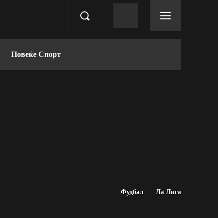
Повеќе Спорт
Фудбал
Ла Лига