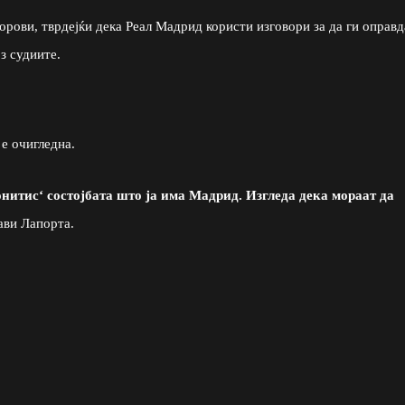
рови, тврдејќи дека Реал Мадрид користи изговори за да ги оправд
з судиите.
е очигледна.
онитис‘ состојбата што ја има Мадрид. Изгледа дека мораат да
јави Лапорта.