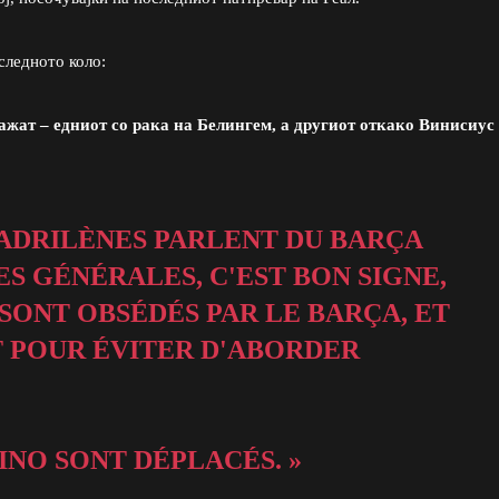
следното коло:
важат – едниот со рака на Белингем, а другиот откако Винисиус
 MADRILÈNES PARLENT DU BARÇA
S GÉNÉRALES, C'EST BON SIGNE,
 SONT OBSÉDÉS PAR LE BARÇA, ET
T POUR ÉVITER D'ABORDER
INO SONT DÉPLACÉS. »