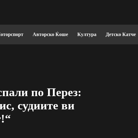
оторспорт
Авторско Ќоше
Култура
Детско Катче
спали по Перез:
с, судиите ви
!“