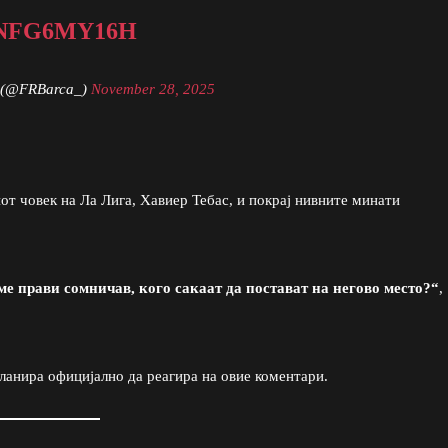
2NFG6MY16H
 (@FRBarca_)
November 28, 2025
от човек на Ла Лига, Хавиер Тебас, и покрај нивните минати
ме прави сомничав, кого сакаат да постават на негово место?“
,
ланира официјално да реагира на овие коментари.