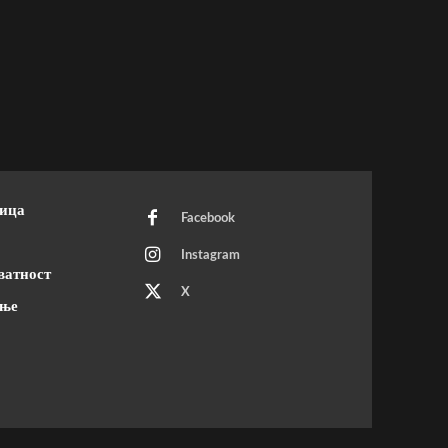
ница
Facebook
Instagram
ватност
X
ење