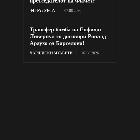
претседателот на ФИФА?
ФИФА / УЕФА
07.08.2026
Трансфер бомба на Енфилд:
Ливерпул го договори Роналд
Араухо од Барселона!
ЧАРШИСКИ МУАБЕТИ
07.08.2026