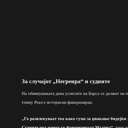
За случајот „Негреира“ и судиите
На обвинувањата дека успесите на Барса се должат на п
токму Реал е историски фаворизиран.
„Го развлекуваат тоа како гума за џвакање бидејќи
Судиите цел живот го фаворизираат Мадрид“
, рече 