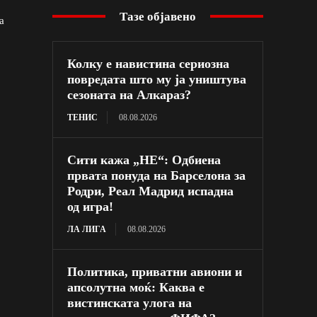
Тазе објавено
а
Колку е навистина сериозна
повредата што му ја уништува
сезоната на Алкараз?
ТЕНИС
08.08.2026
Сити кажа „НЕ“: Одбиена
првата понуда на Барселона за
Родри, Реал Мадрид испадна
од игра!
ЛА ЛИГА
08.08.2026
Политика, приватни авиони и
апсолутна моќ: Каква е
вистинската улога на