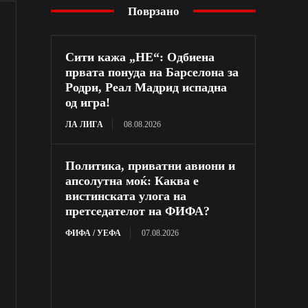
Поврзано
Сити кажа „НЕ“: Одбиена
првата понуда на Барселона за
Родри, Реал Мадрид испадна
од игра!
ЛА ЛИГА
08.08.2026
Политика, приватни авиони и
апсолутна моќ: Каква е
вистинската улога на
претседателот на ФИФА?
ФИФА / УЕФА
07.08.2026