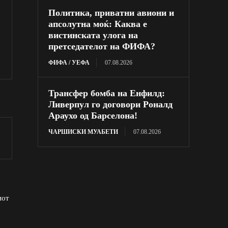
Политика, приватни авиони и
апсолутна моќ: Каква е
вистинската улога на
претседателот на ФИФА?
ФИФА / УЕФА
07.08.2026
Трансфер бомба на Енфилд:
Ливерпул го договори Роналд
Араухо од Барселона!
ЧАРШИСКИ МУАБЕТИ
07.08.2026
иот