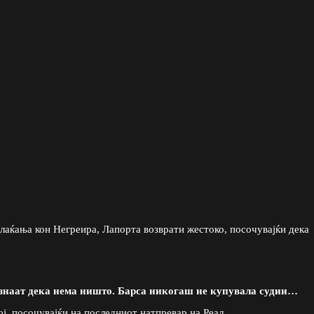
лаќања кон Негреира, Лапорта возврати жестоко, посочувајќи дека
 знаат дека нема ништо. Барса никогаш не купувала судии…
тој, посочувајќи на последниот натпревар на Реал.