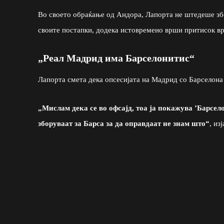
Во своето обраќање од Андора, Лапорта не штедеше збо
своите постапки, додека истовремено врши притисок вр
„Реал Мадрид има Барселонитис“
Лапорта смета дека опсесијата на Мадрид со Барселона 
„Мислам дека се во офсајд, тоа ја покажува ’Барсел
зборуваат за Барса за да оправдаат не знам што“
, из