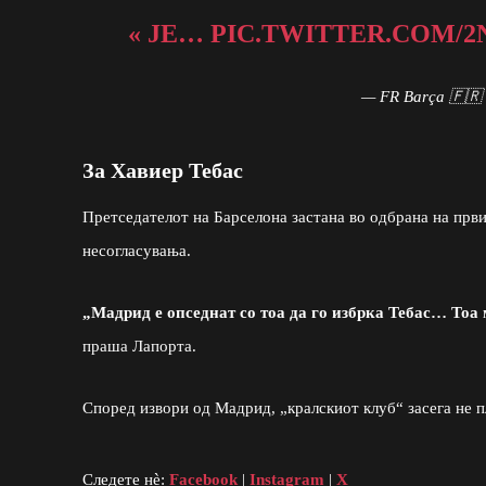
« JE…
PIC.TWITTER.COM/
— FR Barça 🇫🇷
За Хавиер Тебас
Претседателот на Барселона застана во одбрана на први
несогласувања.
„Мадрид е опседнат со тоа да го избрка Тебас… Тоа 
праша Лапорта.
Според извори од Мадрид, „кралскиот клуб“ засега не п
Следете нè:
Facebook
|
Instagram
|
X