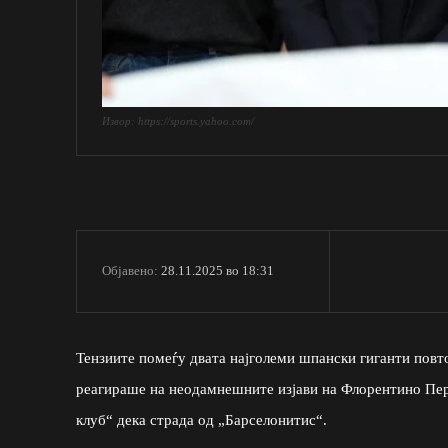
Извор: https://sports.yahoo.com/
28.11.2025 во 18:31
Објавено:
Тензиите помеѓу двата најголеми шпански гиганти повт
реагираше на неодамнешните изјави на Флорентино Пере
клуб“ дека страда од „Барселонитис“.