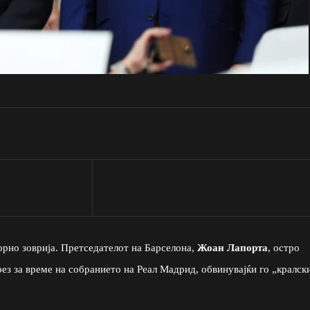
орно зоврија. Претседателот на Барселона,
Жоан Лапорта
, остро
з за време на собранието на Реал Мадрид, обвинувајќи го „кралск