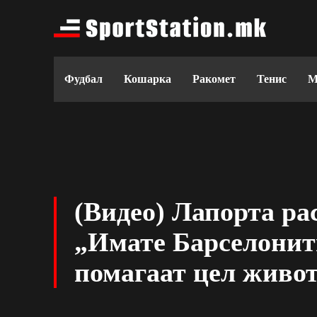
Фудбал
Кошарка
Ракомет
Тенис
М
(Видео) Лапорта ра
„Имате Барселонити
помагаат цел живот