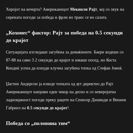
Херојот на вечерта? Американецот
Мекинли Рајт
, кој со звук на
сирената погоди за победа и фрли во транс се во салата.
„Кохонес“ фактор: Рајт за победа на 0.5 секунди
до крајот
Ситуацијата изгледаше загубена за домаќините. Баерн водеше со
87-88 на само 3.2 секунди до крајот и имаше посед, но Коста
Кондиќ успеа да изнуди клучна загубена топка од Стефан Јовиќ.
Џастин Андерсон ја изведе топката од аут директно до Рајт.
Американецот направи еден чекор на десно и со неверојатна
ладнокрвност погоди преку рацете на Спенсер Динвиди и Вениен
Габриел на
0.5 секунди до крајот
!.
Победа со „половина тим“