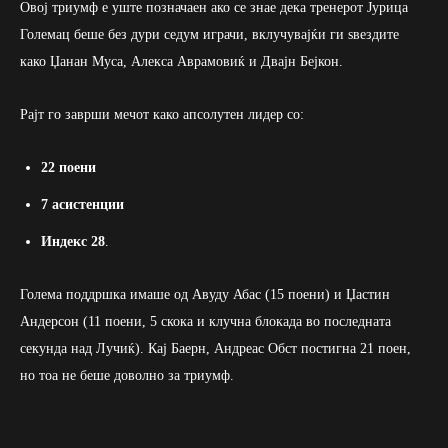
Овој триумф е уште позначаен ако се знае дека тренерот Јурица
Големац беше без дури седум играчи, вклучувајќи ги ѕвездите
како Џанан Муса, Алекса Аврамовиќ и Двајн Бејкон.
Рајт го заврши мечот како апсолутен лидер со:
22 поени
7 асистенции
Индекс 28
.
Голема поддршка имаше од Авуду Абас (15 поени) и Џастин
Андерсон (11 поени, 5 скока и клучна блокада во последната
секунда над Лучиќ). Кај Баерн, Андреас Обст постигна 21 поен,
но тоа не беше доволно за триумф.