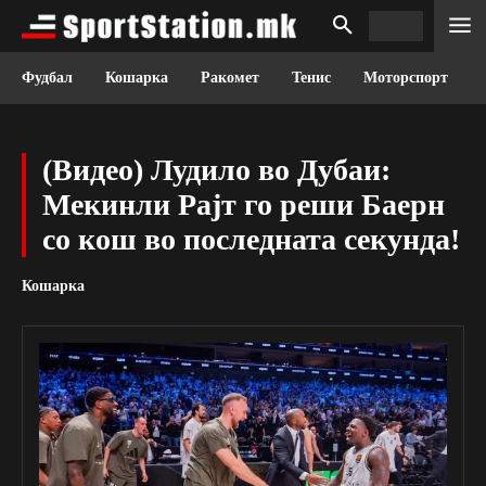
Фудбал
Кошарка
Ракомет
Тенис
Моторспорт
(Видео) Лудило во Дубаи:
Мекинли Рајт го реши Баерн
со кош во последната секунда!
Кошарка