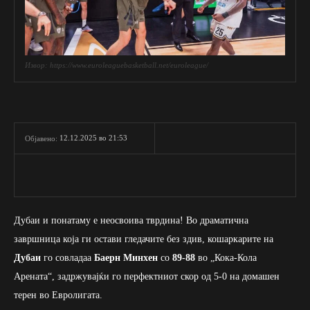
Извор: https://www.euroleaguebasketball.net/euroleague/
12.12.2025 во 21:53
Објавено:
Дубаи и понатаму е неосвоива тврдина! Во драматична
завршница која ги остави гледачите без здив, кошаркарите на
Дубаи
го совладаа
Баерн Минхен
со
89-88
во „Кока-Кола
Арената“, задржувајќи го перфектниот скор од 5-0 на домашен
терен во Евролигата.