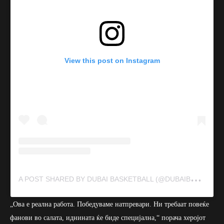
View this post on Instagram
A
POST SHARED BY DUBAI BASKETBALL (@DUBAIBASKETBALLCLUB)
„Ова е реална работа. Победуваме натпревари. Ни требаат повеќе
фанови во салата, иднината ќе биде специјална,“ порача херојот