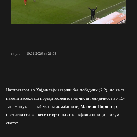
10.01.2026 во 21:08
Објавено:
Натпреварот во Хајденхајм заврши без победник (2:2), но ќе се
памети засекогаш поради моментот на чиста генијалност во 15-
тата минута. Напаѓачот на домаќините,
Марвин Пирингер
,
постигна гол кој веќе се врти на сите најавни шпици ширум
светот.