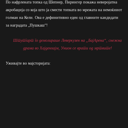
По нафрлената топка од Шепнер, Пирингер покажа неверојатна
акробација со која што ја смести топката во мрежата на немоќниот
голман на Келн. Ова е дефинитивно еден од главните кандидати
за наградата „Пушкаш“!
Штутгарт го демолираше Леверкузен на „БајАрена“, снежна
драма во Хајденхајм, Унион се врати од мртвите!
Уживајте во мајсторијата: