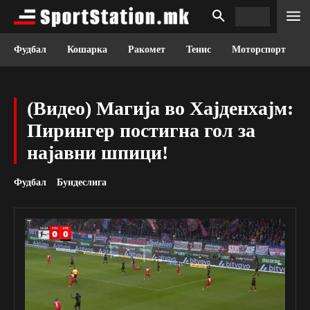
Фудбал
Кошарка
Ракомет
Тенис
Моторспорт
(Видео) Магија во Хајденхајм:
Пирингер постигна гол за
најавни шпици!
Фудбал
Бундеслига