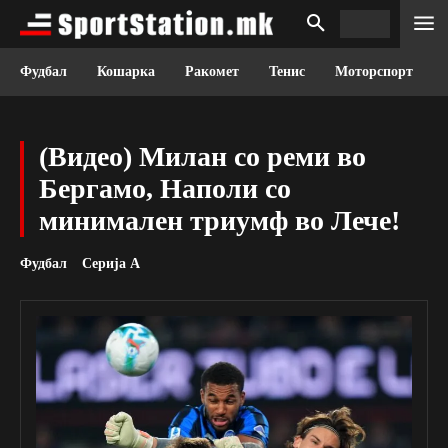
Фудбал
Кошарка
Ракомет
Тенис
Моторспорт
(Видео) Милан со реми во
Бергамо, Наполи со
минимален триумф во Лече!
Фудбал
Серија А