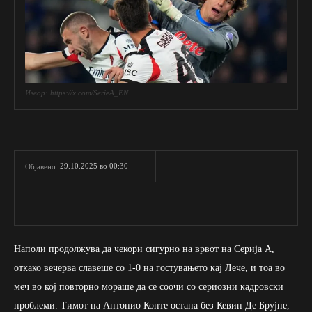
Извор: https://x.com/SerieA_EN
29.10.2025 во 00:30
Објавено:
Наполи продолжува да чекори сигурно на врвот на Серија А,
откако вечерва славеше со 1-0 на гостувањето кај Лече, и тоа во
меч во кој повторно мораше да се соочи со сериозни кадровски
проблеми. Тимот на Антонио Конте остана без Кевин Де Брујне,