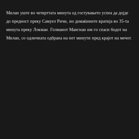
Милан уште во четврттата минута од гостувањето успеа да дојде
до предност преку Самуел Ричи, но домаќините вратија во 35-та
минута преку Локман. Голманот Маигнан им го спаси бодот на
Милан, со одличната одбрана на пет минути пред крајот на мечот.