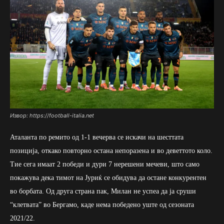
Извор: https://football-italia.net
Аталанта по ремито од 1-1 вечерва се искачи на шесттата
позиција, откако повторно остана непоразена и во деветтото коло.
Тие сега имаат 2 победи и дури 7 нерешени мечеви, што само
покажува дека тимот на Јуриќ се обидува да остане конкурентен
во борбата. Од друга страна пак, Милан не успеа да ја сруши
“клетвата” во Бергамо, каде нема победено уште од сезоната
2021/22.