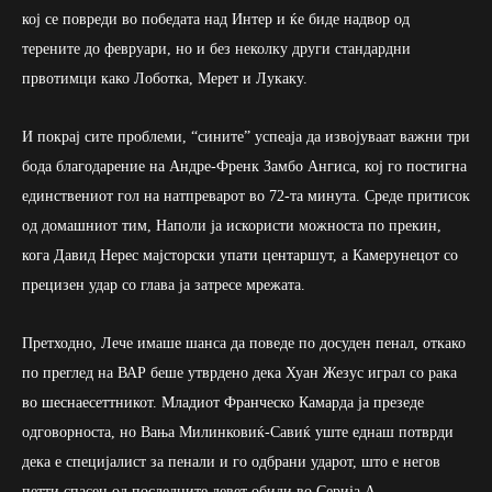
кој се повреди во победата над Интер и ќе биде надвор од
терените до февруари, но и без неколку други стандардни
првотимци како Лоботка, Мерет и Лукаку.
И покрај сите проблеми, “сините” успеаја да извојуваат важни три
бода благодарение на Андре-Френк Замбо Ангиса, кој го постигна
единствениот гол на натпреварот во 72-та минута. Среде притисок
од домашниот тим, Наполи ја искористи можноста по прекин,
кога Давид Нерес мајсторски упати центаршут, а Камерунецот со
прецизен удар со глава ја затресе мрежата.
Претходно, Лече имаше шанса да поведе по досуден пенал, откако
по преглед на ВАР беше утврдено дека Хуан Жезус играл со рака
во шеснаесеттникот. Младиот Франческо Камарда ја презеде
одговорноста, но Вања Милинковиќ-Савиќ уште еднаш потврди
дека е специјалист за пенали и го одбрани ударот, што е негов
петти спасен од последните девет обиди во Серија А.