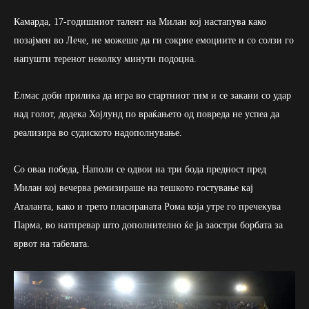
Камарда, 17-годишниот талент на Милан кој настапува како
позајмен во Лече, не можеше да ги сокрие емоциите и со солзи го
напушти теренот неколку минути подоцна.
Елмас доби прилика да игра во стартниот тим и се закани со удар
над голот, додека Хојлунд по враќањето од повреда не успеа да
реализира во судиското надополнување.
Со оваа победа, Наполи се одвои на три бода предност пред
Милан кој вечерва ремизираше на тешкото гостување кај
Аталанта, како и трето пласираната Рома која утре го пречекува
Парма, во натпревар што дополнително ќе ја заостри борбата за
врвот на табелата.