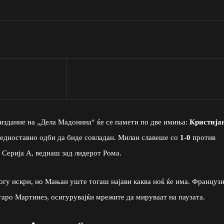
 издание на „Дела Мадонина“ ќе се памети по две имиња:
Кристија
 едноставно одби да биде совладан. Милан славеше со
1-0
против
о Серија А, веднаш зад лидерот Рома.
гу искри, но Мањан уште тогаш најави каква ноќ ќе има. Француз
таро Мартинез, осигурувајќи мрежите да мируваат на паузата.