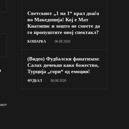
Светскиот „1 на 1“ крал доаѓа
во Македонија! Кој е Мат
Киатипис и зошто не смеете да
го пропуштите овој спектакл?
КОШАРКА
06.08.2026
(Видео) Фудбалски фанатизам:
Салах дочекан како божество,
н
Турција „гори“ од емоции!
ФУДБАЛ
06.08.2026
инот