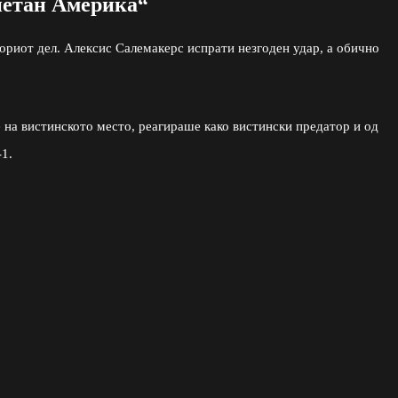
петан Америка“
ориот дел. Алексис Салемакерс испрати незгоден удар, а обично
на вистинското место, реагираше како вистински предатор и од
-1.