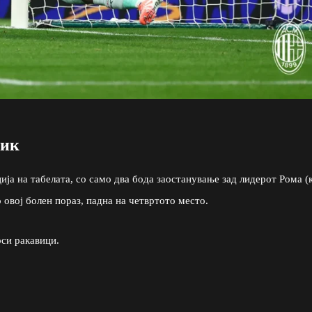
ник
ја на табелата, со само два бода заостанување зад лидерот Рома (к
 овој болен пораз, падна на четвртото место.
оси ракавици.