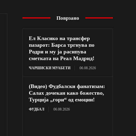
Поврзано
Ел Класико на трансфер
пазарот: Барса тргнува по
Родри и му ја расипува
сметката на Реал Мадрид!
ЧАРШИСКИ МУАБЕТИ
06.08.2026
(Видео) Фудбалски фанатизам:
Салах дочекан како божество,
Турција „гори“ од емоции!
ФУДБАЛ
06.08.2026