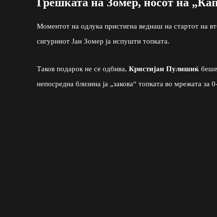
Грешката на Зомер, носот на „Ка
Моментот на одлука пристигна веднаш на стартот на вт
сигурниот Јан Зомер ја испушти топката.
Таков подарок не се одбива,
Кристијан Пулишиќ
беше 
непосредна близина ја „закова“ топката во мрежата за 0