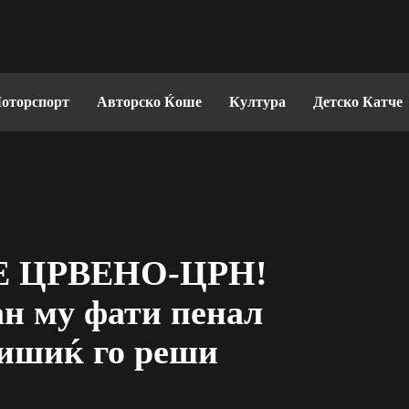
оторспорт
Авторско Ќоше
Култура
Детско Катче
Е ЦРВЕНО-ЦРН!
н му фати пенал
лишиќ го реши