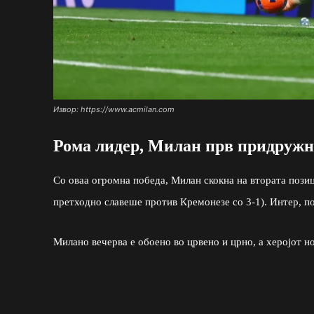
Извор: https://www.acmilan.com
Рома лидер, Милан прв придруж
Со оваа огромна победа, Милан скокна на втората позици
претходно славеше против Кремонезе со 3-1). Интер, по
Милано вечерва е обоено во црвено и црно, а херојот н