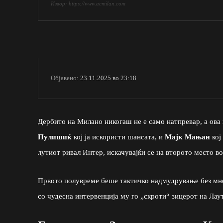
Извор: https://www.acmilan.com
23.11.2025 во 23:18
Објавено:
Дербито на Милано никогаш не е само натпревар, а ова
Пулишиќ
кој ја искористи шансата, и
Мајк Мањан
кој
лутиот ривал Интер, искачувајќи се на второто место в
Првото полувреме беше тактичко надмудрување без мно
со чудесна интервенција му го „скроти“ зицерот на Лау