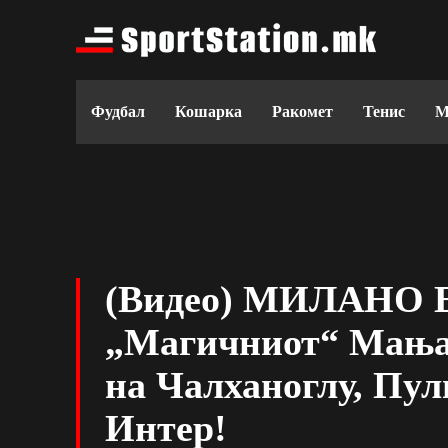
Фудбал
Кошарка
Ракомет
Тенис
М
(Видео) МИЛАНО 
„Магичниот“ Мања
на Чалханоглу, Пу
Интер!