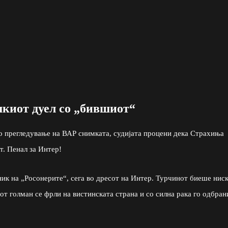
киот дуел со „бившиот“
о прегледување на ВАР снимката, судијата процени дека Страхиња
. Пенал за Интер!
ик на „Росонерите“, сега во дресот на Интер. Турчинот биеше нис
т голман се фрли на вистинската страна и со силна рака го одбран