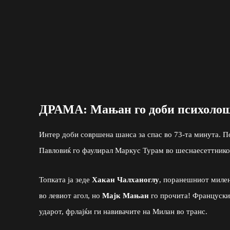
ДРАМА: Мањан го доби психолош
Интер доби совршена шанса за спас во 73-та минута. П
Павловиќ го фаулирал Маркус Турам во шеснаесеттникот
Топката ја зеде
Хакан Чалханоглу
, поранешниот милен
во левиот агол, но
Мајк Мањан
го прочита! Францускио
ударот, фрлајќи ги навивачите на Милан во транс.