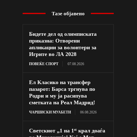
Тазе објавено
Бидете дел од олимписката
приказна: Отворени
апликации за волонтери за
Игрите во ЛА 2028
ПОВЕЌЕ СПОРТ
07.08.2026
Ел Класико на трансфер
пазарот: Барса тргнува по
Родри и му ја расипува
сметката на Реал Мадрид!
ЧАРШИСКИ МУАБЕТИ
06.08.2026
Светскиот „1 на 1“ крал доаѓа