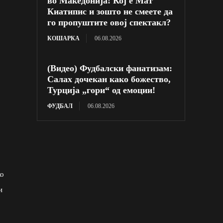
во Македонија! Кој е Мат
Киатипис и зошто не смеете да
го пропуштите овој спектакл?
КОШАРКА
06.08.2026
(Видео) Фудбалски фанатизам:
Салах дочекан како божество,
Турција „гори“ од емоции!
ФУДБАЛ
06.08.2026
ко
и