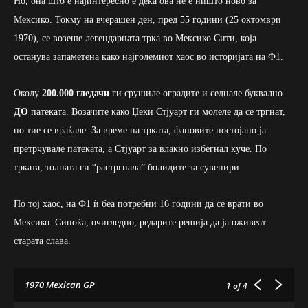
Но, она што е најинтересно е дека ова не е ништо ново за
Мексико. Токму на вчерашен ден, пред 55 години (25 октомври
1970), се возеше легендарната трка во Мексико Сити, која
останува запаметена како најголемиот хаос во историјата на Ф1.
Околу
200.000 гледачи
ги срушиле оградите и седнале буквално
ДО
патеката. Возачите како Џеки Стјуарт ги молеле да се тргнат,
но тие се враќале. За време на трката, фановите постојано ја
претрчувале патеката, а Стјуарт за влакно избегнал куче. По
трката, толпата ги “растргнала” болидите за сувенири.
По тој хаос, на Ф1 ѝ беа потребни 16 години да се врати во
Мексико. Синоќа, очигледно, редарите решија да ја оживеат
старата слава.
1970 Mexican GP
1
of 4