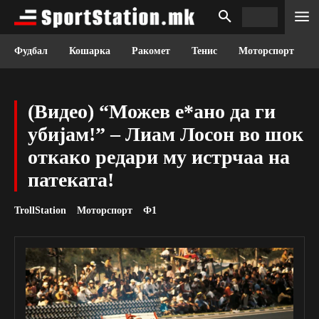
Фудбал
Кошарка
Ракомет
Тенис
Моторспорт
(Видео) “Можев е*ано да ги
убијам!” – Лиам Лосон во шок
откако редари му истрчаа на
патеката!
TrollStation
Моторспорт
Ф1