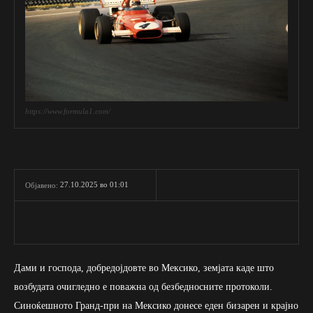
https://www.formula1.com/
27.10.2025 во 01:01
Објавено:
Дами и господа, добредојдовте во Мексико, земјата каде што
возбудата очигледно е поважна од безбедносните протоколи.
Синоќешното Гранд-при на Мексико донесе еден бизарен и крајно