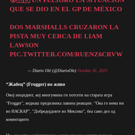
QUE SE DIO EN EL GP DE MÉXICO
DOS MARSHALLS CRUZARON LA
PISTA MUY CERCA DE LIAM
LAWSON
PIC.TWITTER.COM/RUENZ6CRVW
— Diario Olé (@DiarioOle)
October 26, 2025
“Жабец” (Frogger) во живо
Овој инцидент, кој многумина ги потсети на старата игра
“Frogger”, веднаш предизвика лавина реакции. “Ова го нема ни
во НАСКАР”, “Добредојдовте во Мексико”, беа само дел од
коментарите.