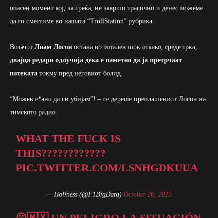
опасен момент кој, за среќа, не заврши трагично и денес можеме
да го сместиме во нашата “TrollStation” рубрика.
Возачот
Лиам Лосон
остана во тотален шок откако, среде трка,
двајца редари одлучија дека е паметно да ја претрчаат
патеката
токму пред неговиот болид.
“Можев е*ано да ги убијам”! – се дереше преплашениот Лосон на
тимското радио.
WHAT THE FUCK IS
THIS????????????
PIC.TWITTER.COM/LSNHGDKUUA
— Holiness (@F1BigData)
October 26, 2025
😮🇲🇽 UN PELIGRO LA SITUACIÓN