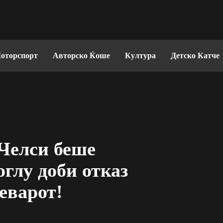
оторспорт
Авторско Ќоше
Култура
Детско Катче
 Челси беше
оглу доби отказ
еварот!