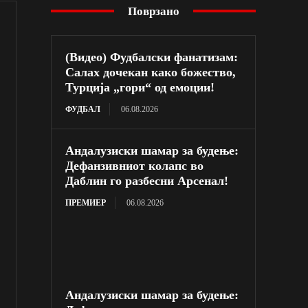
Поврзано
(Видео) Фудбалски фанатизам:
Салах дочекан како божество,
Турција „гори“ од емоции!
ФУДБАЛ
06.08.2026
Андалузиски шамар за будење:
Дефанзивниот колапс во
Даблин го разбесни Арсенал!
ПРЕМИЕР
06.08.2026
Андалузиски шамар за будење: