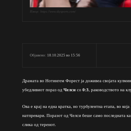
Извор: https://www.skysports.com/
18.10.2025 во 15:56
Објавено:
Драмата во Нотингем Форест ја доживеа својата кулмин
убедливиот пораз од
Челси
со
0:3
, раководството на к
Ова е крај на една кратка, но турбулентна етапа, во ко
натпревари. Поразот од Челси беше само последната кап
слика од теренот.