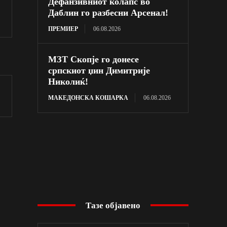
Дефанзивниот колапс во
Даблин го разбесни Арсенал!
ПРЕМИЕР
06.08.2026
МЗТ Скопје го донесе
српскиот џин Димитрије
Николиќ!
МАКЕДОНСКА КОШАРКА
06.08.2026
Тазе објавено