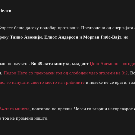
Челси
Форест беше далеку подобар противник. Предводени од енергијата 
преку
Таиво Авонији
,
Елиот Андерсон
и
Морган Гибс-Вајт
, но
наш по паузата.
Во 49-тата минута
, младиот
Џош Ачемпонг погоди
а,
Педро Нето со прекрасен гол од слободен удар зголеми на 0:2
. В
ис, го напушти своето место на трибините
и повеќе не се врати, то
84-тата минута
, повторно по прекин. Челси го заврши натпреварот 
о тоа не промени ништо.