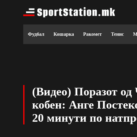
Фудбал
Кошарка
Ракомет
Тенис
М
(Видео) Поразот од
кобен: Анге Постек
20 минути по натпр