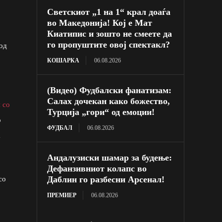
Светскиот „1 на 1“ крал доаѓа
во Македонија! Кој е Мат
Киатипис и зошто не смеете да
го пропуштите овој спектакл?
од
КОШАРКА
06.08.2026
(Видео) Фудбалски фанатизам:
Салах дочекан како божество,
 со
Турција „гори“ од емоции!
о
ФУДБАЛ
06.08.2026
а
Андалузиски шамар за будење:
Дефанзивниот колапс во
Даблин го разбесни Арсенал!
со
ПРЕМИЕР
06.08.2026