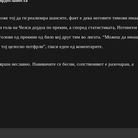
врдоглавоста
може тој да ги реализира шансите, факт е дека неговите тимови има
 гола на Челси дојдоа по прекин, а според статистиката, Нотингем
голови од прекини од било кој друг тим во лигата. “Можеш да има
 тој целосно потфрли”, гласи еден од коментарите.
врши неславно. Навивачите се бесни, сопственикот е разочаран, а