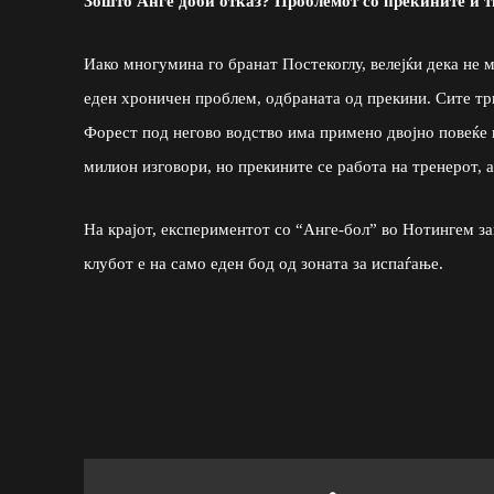
Зошто Анге доби отказ? Проблемот со прекините и т
Иако многумина го бранат Постекоглу, велејќи дека не 
еден хроничен проблем, одбраната од прекини. Сите три
Форест под негово водство има примено двојно повеќе 
милион изговори, но прекините се работа на тренерот, а
На крајот, експериментот со “Анге-бол” во Нотингем за
клубот е на само еден бод од зоната за испаѓање.