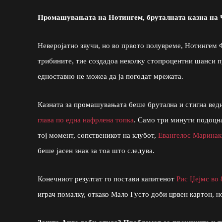
Промашувањата на Нотингем, бруталната казна на 
Неверојатно звучи, но во првото полувреме, Нотингем 
трибините, тие создадоа неколку стопроцентни шанси 
едноставно не можеа да ја погодат мрежата.
Казната за промашувањата беше брутална и стигна вед
глава по една нафрлена топка
. Само три минути подоцн
тој момент, сопственикот на клубот,
Евангелос Маринак
беше јасен знак за тоа што следува.
Конечниот резултат го постави капитенот
Рис Џејмс во 
играч помалку, откако Мало Густо доби црвен картон, н