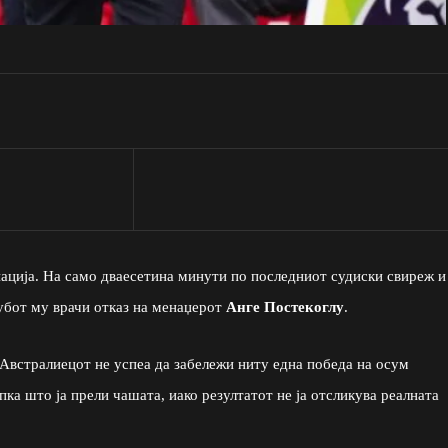
ација. На само дваесетина минути по последниот судиски свиреж и
лубот му врачи отказ на менаџерот
Анге Постекоглу
.
ја Австралиецот не успеа да забележи ниту една победа на осум
ка што ја прели чашата, иако резултатот не ја отсликува реалната