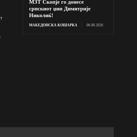
МЗТ Скопје го донесе
српскиот џин Димитрије
Николиќ!
ат
МАКЕДОНСКА КОШАРКА
06.08.2026
ш