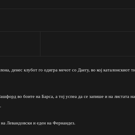
она, денес клубот го одигра мечот со Даегу, во кој каталонскиот т
ашфорд во боите на Барса, а тој успеа да се запише и на листата на
.
 на Левандовски и еден на Фернандез.