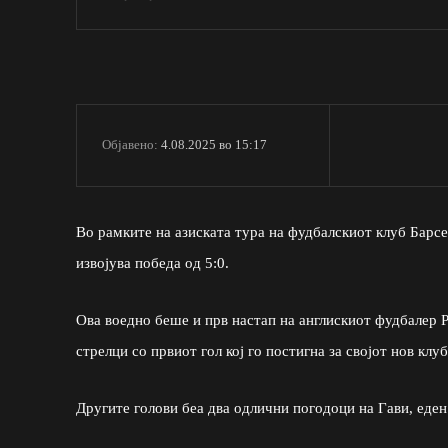
4.08.2025 во 15:17
Објавено:
Во рамките на азиската тура на фудбалскиот клуб Барсел
извојува победа од 5:0.
Ова воедно беше и прв настап на англискиот фудбалер Р
стрелци со првиот гол кој го постигна за својот нов клуб
Другите голови беа два одлични погодоци на Гави, еден