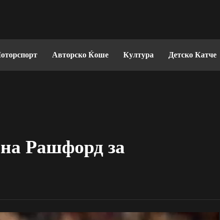
оторспорт
Авторско Ќоше
Култура
Детско Катче
 на Рашфорд за