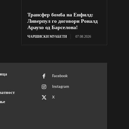
Трансфер бомба на Енфилд:
Ливерпул го договори Роналд
Араухо од Барселона!
ЧАРШИСКИ МУАБЕТИ
07.08.2026
ница
Facebook
Instagram
ватност
X
ење