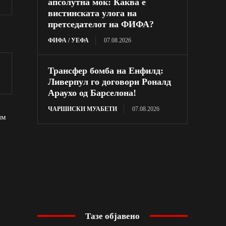
апсолутна моќ: Каква е
вистинската улога на
претседателот на ФИФА?
ФИФА / УЕФА
07.08.2026
Трансфер бомба на Енфилд:
Ливерпул го договори Роналд
Араухо од Барселона!
ЧАРШИСКИ МУАБЕТИ
07.08.2026
им
Тазе објавено