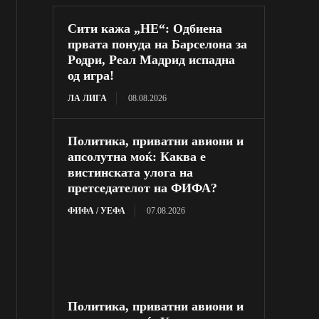
Сити кажа „НЕ“: Одбиена
првата понуда на Барселона за
Родри, Реал Мадрид испадна
од игра!
ЛА ЛИГА
08.08.2026
Политика, приватни авиони и
апсолутна моќ: Каква е
вистинската улога на
претседателот на ФИФА?
ФИФА / УЕФА
07.08.2026
Политика, приватни авиони и