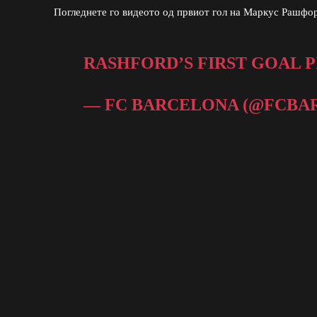
Погледнете го видеото од првиот гол на Маркус Рашфор
RASHFORD’S FIRST GOAL
P
— FC BARCELONA (@FCBA