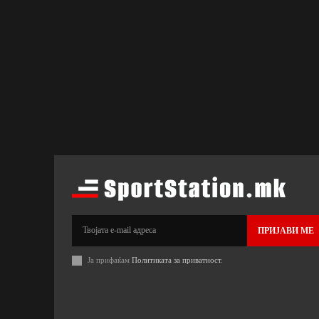
ПРИЈАВИ МЕ
Ја прифаќам
Политиката за приватност
.