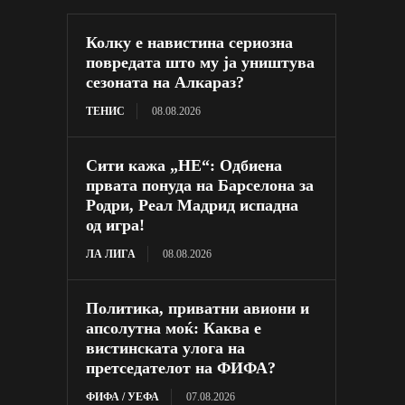
Колку е навистина сериозна
повредата што му ја уништува
сезоната на Алкараз?
ТЕНИС
08.08.2026
Сити кажа „НЕ“: Одбиена
првата понуда на Барселона за
Родри, Реал Мадрид испадна
од игра!
ЛА ЛИГА
08.08.2026
Политика, приватни авиони и
апсолутна моќ: Каква е
вистинската улога на
претседателот на ФИФА?
ФИФА / УЕФА
07.08.2026