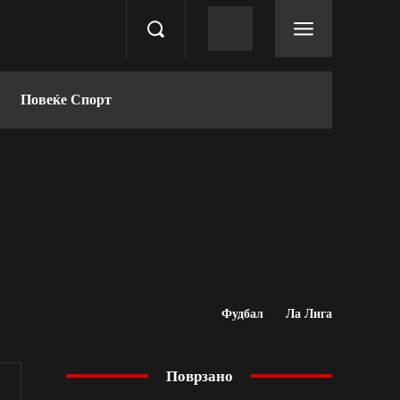
Повеќе Спорт
Фудбал
Ла Лига
Поврзано