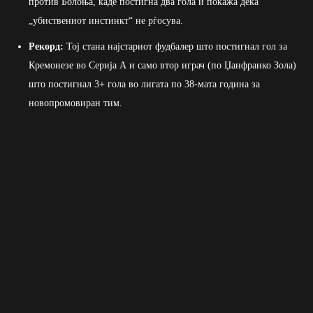
против Болоња, каде постигна два гола и покажа дека
„убиствениот инстинкт“ не рѓосува.
Рекорд:
Тој стана најстариот фудбалер што постигнал гол за
Кремонезе во Серија А и само втор играч (по Џанфранко Зола)
што постигнал 3+ гола во лигата по 38-мата година за
новопромовиран тим.