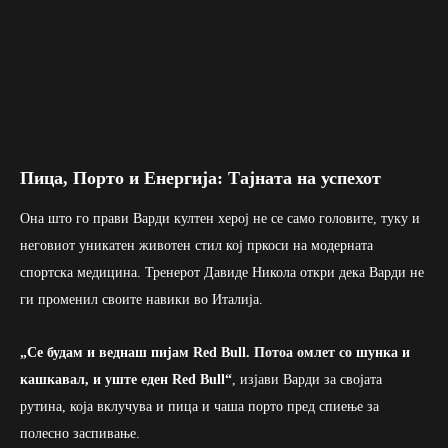
Пица, Порто и Енергија: Тајната на успехот
Она што го прави Варди култен херој не се само головите, туку и
неговиот уникатен животен стил кој пркоси на модерната
спортска медицина. Тренерот Давиде Никола откри дека Варди не
ги променил своите навики во Италија.
„Се будам и веднаш пијам Red Bull. Потоа омлет со шунка и
кашкавал, и уште еден Red Bull
“
, изјави Варди за својата
рутина, која вклучува и пица и чаша порто пред спиење за
полесно заспивање.