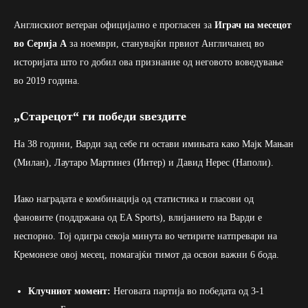
Англискиот ветеран официјално е прогласен за
Играч на месецот
во Серија А
за ноември, станувајќи првиот Англичанец во
историјата што го добил ова признание од неговото воведување
во 2019 година.
„Старецот“ ги победи ѕвездите
На 38 години, Варди зад себе ги остави имињата како Мајк Мањан
(Милан), Лаутаро Мартинез (Интер) и Давид Нерес (Наполи).
Иако наградата е комбинација од статистика и гласови од
фановите (поддржана од EA Sports), влијанието на Варди е
неспорно. Тој одигра секоја минута во четирите натпревари на
Кремонезе овој месец, помагајќи тимот да освои важни 6 бода.
Клучниот момент:
Неговата партија во победата од 3-1