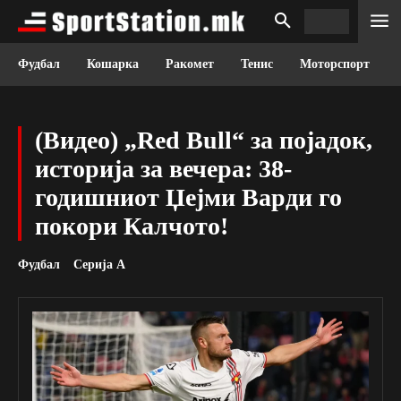
Фудбал
Кошарка
Ракомет
Тенис
Моторспорт
(Видео) „Red Bull“ за појадок,
историја за вечера: 38-
годишниот Џејми Варди го
покори Калчото!
Фудбал
Серија А