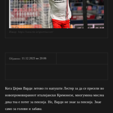
Извор: https://www.rte.ie/sport/soccer/
11.12.2025 во 20:06
Објавено:
Кога Џејми Варди летово го напушти Лестер за да се пресели во
новопромовираниот италијански Кремонезе, многумина мислеа
дека тоа е потег за пензија. Но, Варди не знае за пензија. Знае
само за голови и забава.