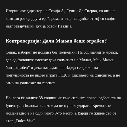
Извршниот директор на Серија А, Луиџи Де Сиерво, го опиша
како „играч од друга ера“, романтичар на фудбалот кој со својот
натпреварувачки дух ја освои Италија.
Контроверзија: Дали Мањан беше ограбен?
Сепак, изборот не помина без полемики. На социјалните мрежи,
дел од фановите сметаат дека голманот на Милан, Мајк Мањан,
бил „ограбен“ и дека наградата на Варди се должи на
популарноста во видео играта FC26 и гласањето на фановите, а не
само на учинокот на теренот.
Но, кога ќе видите 38-годишник како спринта покрај одбраната на
Јувентус и Болоња, тешко е да не му аплаудирате. Кремонезе
моментално е на одличното 9-то место, а Варди го живее својот
втор „Dolce Vita“.