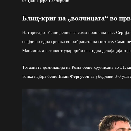
на Џан Пјеро Гасперини.
Блиц-криг на „волчицата“ во прв
Натпреварот беше решен за само половина час. Серијат
снајде по една грешка во одбраната на гостите. Само 
Манчини, а неговиот удар доби незгодна девијација кој
Тоталната доминација на Рома беше крунисана во 31. м
топка најбрз беше
Еван Фергусон
за убедливи 3-0 уште