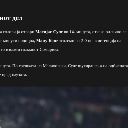
иот дел
а голови ја отвори
Матијас Суле
во 14. минута, откако одлично се
пет минути подоцна,
Ману Коне
зголеми на 2-0 по асистенција на
а го измами голманот Сомарива.
инута. По грешката на Малиновски, Суле шутираше, а на одбиената
 пред паузата.