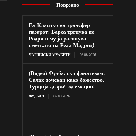
Поврзано
Ел Класико на трансфер
пазарот: Барса тргнува по
Родри и му ја расипува
сметката на Реал Мадрид!
ЧАРШИСКИ МУАБЕТИ
06.08.2026
(Видео) Фудбалски фанатизам:
Салах дочекан како божество,
Турција „гори“ од емоции!
ФУДБАЛ
06.08.2026