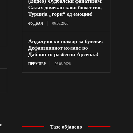
(Видео) Фудбалски фанатизам:
Салах дочекан како божество,
Турција „гори“ од емоции!
ФУДБАЛ
06.08.2026
Андалузиски шамар за будење:
Дефанзивниот колапс во
Даблин го разбесни Арсенал!
ПРЕМИЕР
06.08.2026
ци
Тазе објавено