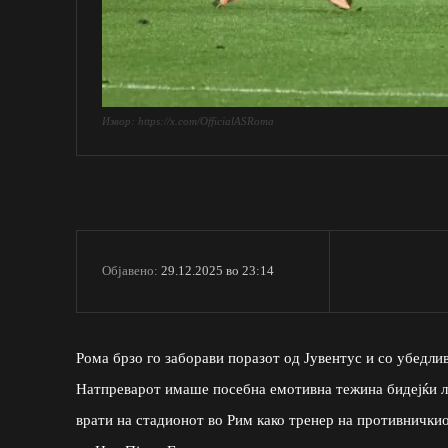
Извор: https://x.com/OfficialASRoma
29.12.2025 во 23:14
Објавено:
Рома брзо го заборави поразот од Јувентус и со убедлив
Натпреварот имаше посебна емотивна тежина бидејќи ле
врати на стадионот во Рим како тренер на противнички