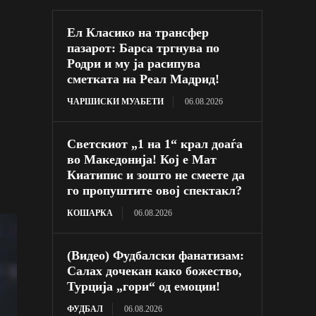
Ел Класико на трансфер
пазарот: Барса тргнува по
Родри и му ја расипува
сметката на Реал Мадрид!
ЧАРШИСКИ МУАБЕТИ
06.08.2026
Светскиот „1 на 1“ крал доаѓа
во Македонија! Кој е Мат
Киатипис и зошто не смеете да
го пропуштите овој спектакл?
КОШАРКА
06.08.2026
(Видео) Фудбалски фанатизам:
Салах дочекан како божество,
Турција „гори“ од емоции!
ФУДБАЛ
06.08.2026