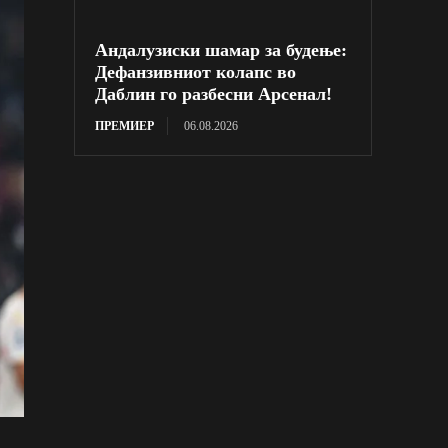
Андалузиски шамар за будење:
Дефанзивниот колапс во
Даблин го разбесни Арсенал!
ПРЕМИЕР
06.08.2026