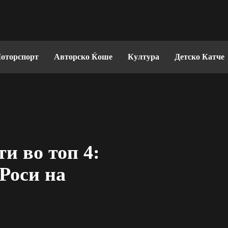
оторспорт
Авторско Ќоше
Култура
Детско Катче
ти во топ 4:
 Роси на