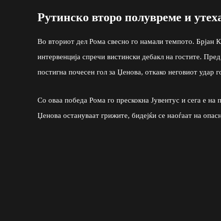
Рутинско второ полувреме и утех
Во вториот дел Рома свесно го намали темпото. Брјан 
интервенција спречи вистински дебакл на гостите. Пред
постигна почесен гол за Џенова, откако неговиот удар г
Со оваа победа Рома го прескокна Јувентус и сега е на 
Џенова остануваат грижите, бидејќи се наоѓаат на опасн