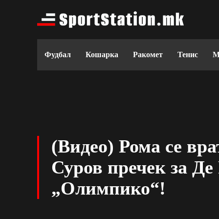
Фудбал
Кошарка
Ракомет
Тенис
М
(Видео) Рома се вра
Суров пречек за Де
„Олимпико“!