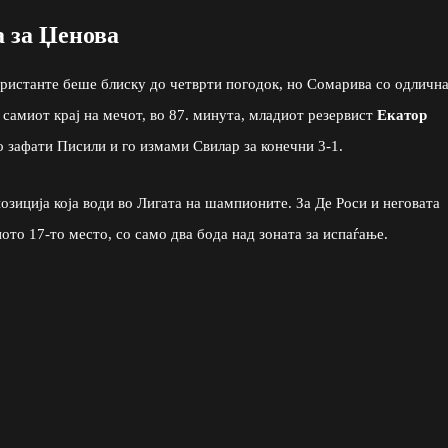
а за Џенова
Кристанте беше блиску до четврти погодок, но Сомарива со одличн
 самиот крај на мечот, во 87. минута, младиот резервист
Екатор
о зафати Писили и го измами Свилар за конечни 3-1.
позиција која води во Лигата на шампионите. За Де Роси и неговата
ото 17-то место, со само два бода над зоната за испаѓање.