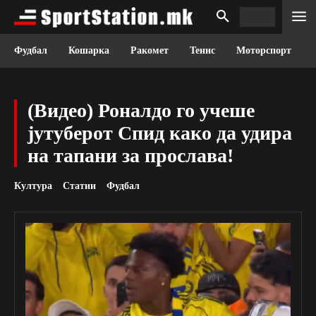
Фудбал
Кошарка
Ракомет
Тенис
Моторспорт
(Видео) Роналдо го учеше
јутуберот Спид како да удира
на тапани за прослава!
Култура
Статии
Фудбал