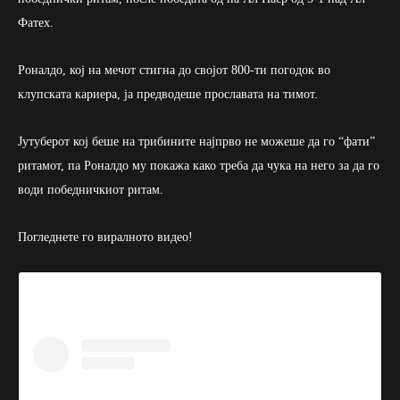
Фатех.
Роналдо, кој на мечот стигна до својот 800-ти погодок во
клупската кариера, ја предводеше прославата на тимот.
Јутуберот кој беше на трибините најпрво не можеше да го “фати”
ритамот, па Роналдо му покажа како треба да чука на него за да го
води победничкиот ритам.
Погледнете го виралното видео!