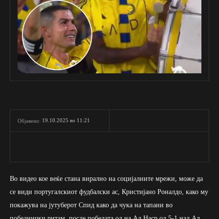
19.10.2025 во 11:21
Објавено:
Во видео кое веќе стана вирално на социјалните мрежи, може да
се види португалскиот фудбалски ас, Кристијано Роналдо, како му
покажува на јутуберот Спид како да чука на тапани во
победнички ритам, после победата од на Ал Наср од 5-1 над Ал