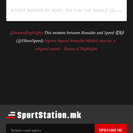
A
POST SHARED BY 9GAG: GO FUN THE WORLD (@9GAG)
@houseofhighlights
This moment between Ronaldo and Speed 🤯🙌
(@IShowSpeed)
#sports
#speed
#ronaldo
#futbol
#soccer
♬
original sound – House of Highlights
ПРИЈАВИ МЕ