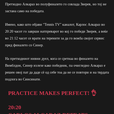
Претходно Алкараз во полуфиналето го совлада Зверев, но тој не
застана само на победата.
Имено, како што објави “Tennis TV” каналот, Карлос Алкараз во
20:20 часот го заврши натпреварот во кој го победи Зверев, а веќе
во 21:12 часот се врати на терените за да го вежба својот сервис
пред финалето со Синер.
На претходниот нивни дуел, кога се сретнаа во финалето на
Вимблдон, Синер излезе како победник, па очигледно Алкараз е
решен овој пат да даде сè од себе тоа да не се повтори и на тврдата
подлога во Синсинати.
PRACTICE MAKES PERFECT! 👌
20:20