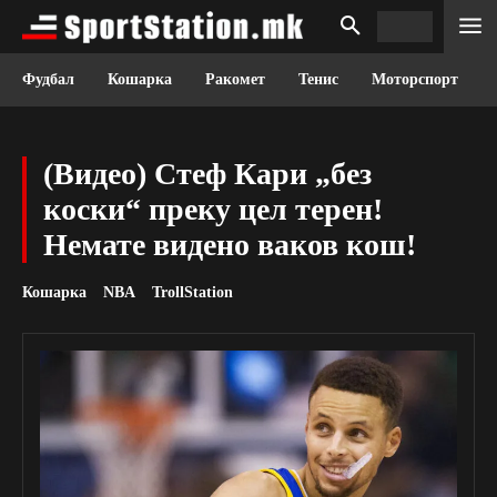
Фудбал
Кошарка
Ракомет
Тенис
Моторспорт
(Видео) Стеф Кари „без
коски“ преку цел терен!
Немате видено ваков кош!
Кошарка
NBA
TrollStation