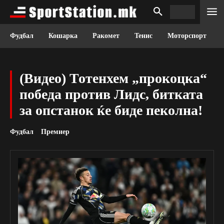
Фудбал
Кошарка
Ракомет
Тенис
Моторспорт
(Видео) Тотенхем „прокоцка“
победа против Лидс, битката
за опстанок ќе биде пеколна!
Фудбал
Премиер