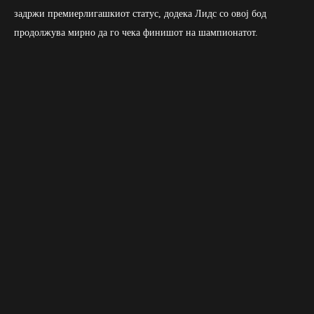
задржи премиерлигашкиот статус, додека Лидс со овој бод
продолжува мирно да го чека финишот на шампионатот.