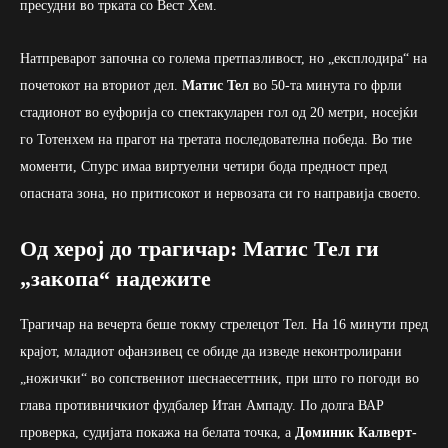
пресудни во трката со Вест Хем.
Натпреварот започна со голема претпазливост, но „експлодира“ на
почетокот на вториот дел.
Матис Тел
во 50-та минута го фрли
стадионот во еуфорија со спектакуларен гол од 20 метри, носејќи
го Тотенхем на прагот на третата последователна победа. Во тие
моменти, Спурс имаа виртуелни четири бода предност пред
опасната зона, но притисокот и нервозата си го направија своето.
Од херој до трагичар: Матис Тел ги
„закопа“ надежите
Трагичар на вечерта беше токму стрелецот Тел. На 16 минути пред
крајот, младиот офанзивец се обиде да изведе неконтролирани
„ножички“ во сопствениот шеснаесеттник, при што го погоди во
глава противничкиот фудбалер Итан Ампаду. По долга ВАР
проверка, судијата покажа на белата точка, а
Доминик Калверт-