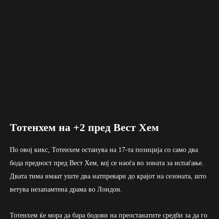
Тотенхем на +2 пред Вест Хем
По овој кикс, Тотенхем останува на 17-та позиција со само два
бода предност пред Вест Хем, кој се наоѓа во зоната за испаѓање.
Двата тима имаат уште два натпревари до крајот на сезоната, што
ветува незапамтена драма во Лондон.
Тотенхем ќе мора да бара бодови на преостанатите средби за да го