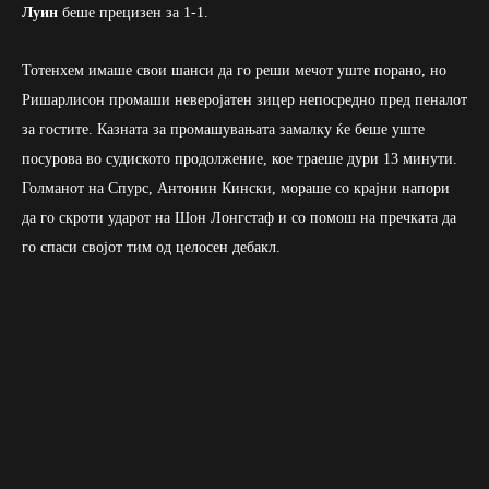
Луин
беше прецизен за 1-1.
Тотенхем имаше свои шанси да го реши мечот уште порано, но
Ришарлисон промаши неверојатен зицер непосредно пред пеналот
за гостите. Казната за промашувањата замалку ќе беше уште
посурова во судиското продолжение, кое траеше дури 13 минути.
Голманот на Спурс, Антонин Кински, мораше со крајни напори
да го скроти ударот на Шон Лонгстаф и со помош на пречката да
го спаси својот тим од целосен дебакл.