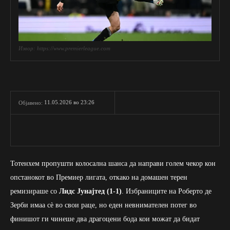
Извор: https://www.premierleague.com
11.05.2026 во 23:26
Објавено:
Тотенхем пропушти колосална шанса да направи голем чекор кон
опстанокот во Премиер лигата, откако на домашен терен
ремизираше со
Лидс Јунајтед (1-1)
. Избраниците на Роберто де
Зерби имаа сè во свои раце, но еден невнимателен потег во
финишот ги чинеше два драгоцени бода кои можат да бидат