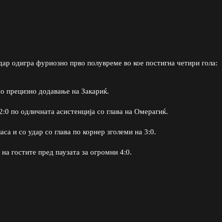
ар одигра фуриозно прво полувреме во кое постигна четири гола:
о прецизно додавање на Закариќ.
:0 по одличната асистенција со глава на Омерагиќ.
а и со удар со глава по корнер зголеми на 3:0.
на гостите пред паузата за огромни 4:0.