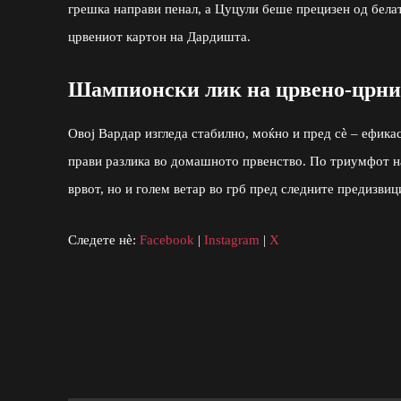
грешка направи пенал, а Цуцули беше прецизен од белат
црвениот картон на Дардишта.
Шампионски лик на црвено-црни
Овој Вардар изгледа стабилно, моќно и пред сè – ефика
прави разлика во домашното првенство. По триумфот на
врвот, но и голем ветар во грб пред следните предизвиц
Следете нè:
Facebook
|
Instagram
|
X