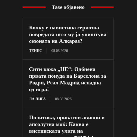
Тазе објавено
Колку е навистина сериозна
повредата што му ја уништува
сезоната на Алкараз?
ТЕНИС
08.08.2026
Сити кажа „НЕ“: Одбиена
првата понуда на Барселона за
Родри, Реал Мадрид испадна
од игра!
ЛА ЛИГА
08.08.2026
Политика, приватни авиони и
апсолутна моќ: Каква е
вистинската улога на