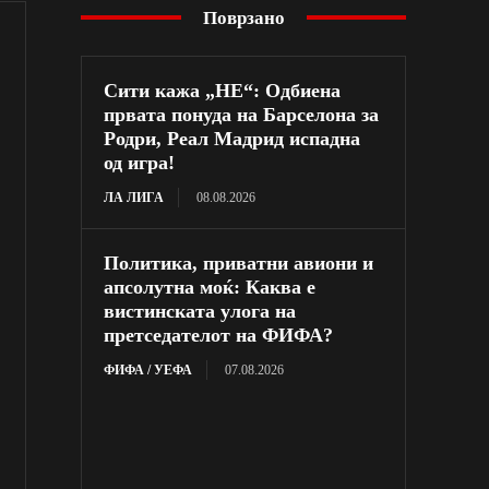
Поврзано
Сити кажа „НЕ“: Одбиена
првата понуда на Барселона за
Родри, Реал Мадрид испадна
од игра!
ЛА ЛИГА
08.08.2026
Политика, приватни авиони и
апсолутна моќ: Каква е
вистинската улога на
претседателот на ФИФА?
ФИФА / УЕФА
07.08.2026