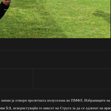
н начин ја отвори пролетната полусезона во ПМФЛ. Избраниците на
ливи
5:1
, искористувајќи го киксот на Струга за да се одлепат на врв