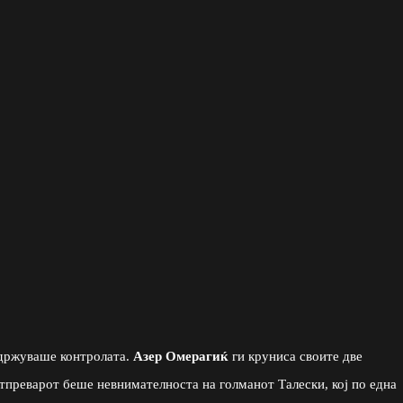
одржуваше контролата.
Азер Омерагиќ
ги круниса своите две
атпреварот беше невнимателноста на голманот Талески, кој по една