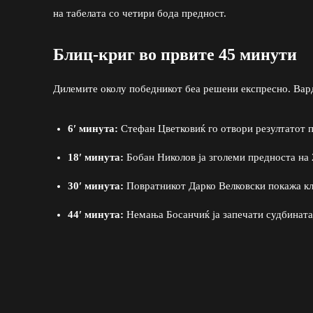
на табелата со четири бода предност.
Блиц-криг во првите 45 минути
Дилемите околу победникот беа решени експресно. Вард
6′ минута:
Стефан Цветковиќ го отвори резултатот п
18′ минута:
Бобан Николов ја зголеми предноста на 2
30′ минута:
Повратникот Дарко Велковски покажа клас
44′ минута:
Немања Босанчиќ ја запечати судбината 