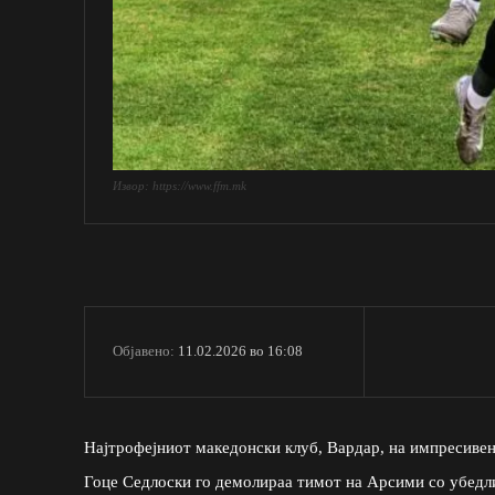
Извор: https://www.ffm.mk
11.02.2026 во 16:08
Објавено:
Најтрофејниот македонски клуб, Вардар, на импресиве
Гоце Седлоски го демолираа тимот на Арсими со убед