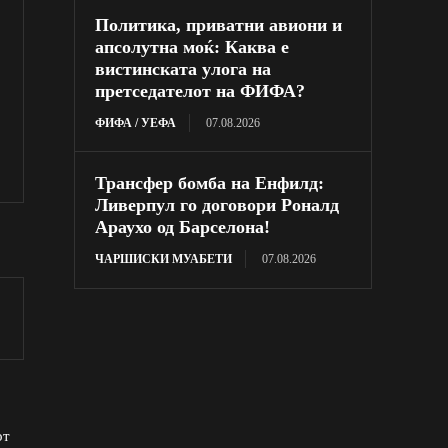
Политика, приватни авиони и
апсолутна моќ: Каква е
вистинската улога на
претседателот на ФИФА?
ФИФА / УЕФА
07.08.2026
Трансфер бомба на Енфилд:
Ливерпул го договори Роналд
Араухо од Барселона!
ЧАРШИСКИ МУАБЕТИ
07.08.2026
от