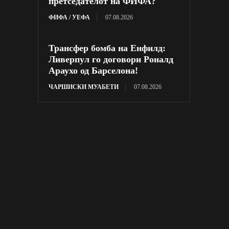
претседателот на ФИФА?
ФИФА / УЕФА
07.08.2026
Трансфер бомба на Енфилд:
Ливерпул го договори Роналд
Араухо од Барселона!
ЧАРШИСКИ МУАБЕТИ
07.08.2026