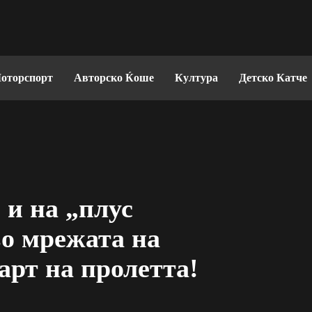
оторспорт
Авторско Ќоше
Култура
Детско Катче
 и на „плус
во мрежата на
арт на пролетта!