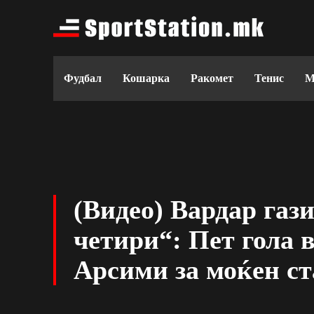
Фудбал
Кошарка
Ракомет
Тенис
М
(Видео) Вардар гази
четири“: Пет гола 
Арсими за моќен ст