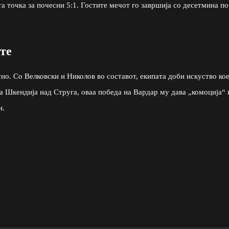
а точка за почесни 5:1. Гостите мечот го завршија со десетмина по
те
сно. Со Велковски и Николов во составот, екипата доби искуство ко
 Шкендија над Струга, оваа победа на Вардар му дава „комоција“ 
и.