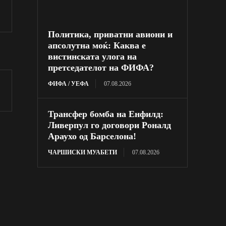
Политика, приватни авиони и
апсолутна моќ: Каква е
вистинската улога на
претседателот на ФИФА?
ФИФА / УЕФА
07.08.2026
Трансфер бомба на Енфилд:
Ливерпул го договори Роналд
Араухо од Барселона!
ЧАРШИСКИ МУАБЕТИ
07.08.2026