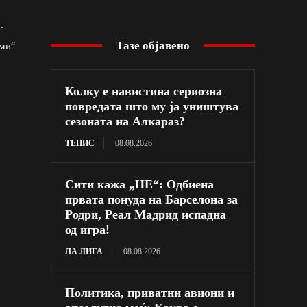
.
Тазе објавено
ами“
Колку е навистина сериозна
повредата што му ја уништува
сезоната на Алкараз?
ТЕНИС
08.08.2026
Сити кажа „НЕ“: Одбиена
првата понуда на Барселона за
Родри, Реал Мадрид испадна
од игра!
ЛА ЛИГА
08.08.2026
Политика, приватни авиони и