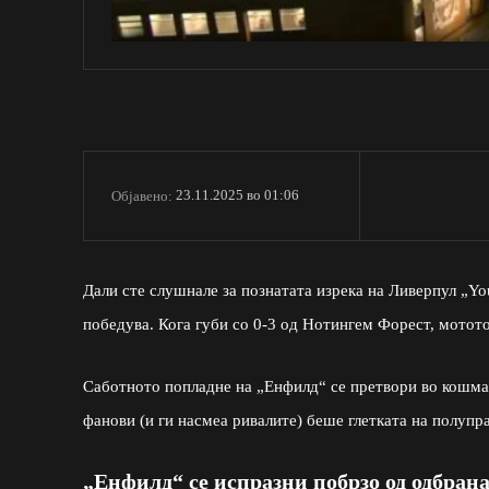
23.11.2025 во 01:06
Објавено:
Дали сте слушнале за познатата изрека на Ливерпул „You
победува. Кога губи со 0-3 од Нотингем Форест, мотото 
Саботното попладне на „Енфилд“ се претвори во кошмар
фанови (и ги насмеа ривалите) беше глетката на полуп
„Енфилд“ се испразни побрзо од одбран