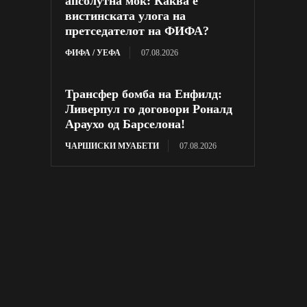
апсолутна моќ: Каква е
вистинската улога на
претседателот на ФИФА?
ФИФА / УЕФА
07.08.2026
Трансфер бомба на Енфилд:
Ливерпул го договори Роналд
Араухо од Барселона!
ЧАРШИСКИ МУАБЕТИ
07.08.2026