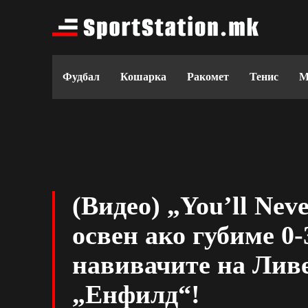
Фудбал
Кошарка
Ракомет
Тенис
М
(Видео) „You’ll Ne
освен ако губиме 0-
навивачите на Лив
„Енфилд“!