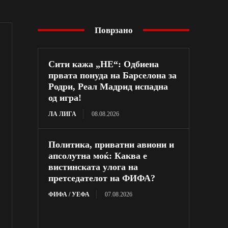
Поврзано
Сити кажа „НЕ“: Одбиена
првата понуда на Барселона за
Родри, Реал Мадрид испадна
од игра!
ЛА ЛИГА
08.08.2026
Политика, приватни авиони и
апсолутна моќ: Каква е
вистинската улога на
претседателот на ФИФА?
ФИФА / УЕФА
07.08.2026