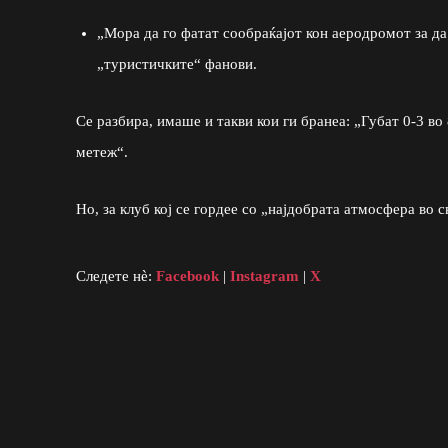
„Мора да го фатат сообраќајот кон аеродромот за д
„туристичките“ фанови.
Се разбира, имаше и такви кои ги бранеа: „Губат 0-3 во
метеж“.
Но, за клуб кој се гордее со „најдобрата атмосфера во 
Следете нè:
Facebook
|
Instagram
|
X