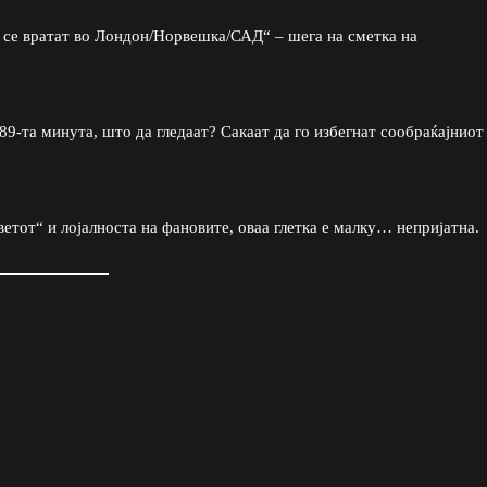
а се вратат во Лондон/Норвешка/САД“ – шега на сметка на
 89-та минута, што да гледаат? Сакаат да го избегнат сообраќајниот
светот“ и лојалноста на фановите, оваа глетка е малку… непријатна.