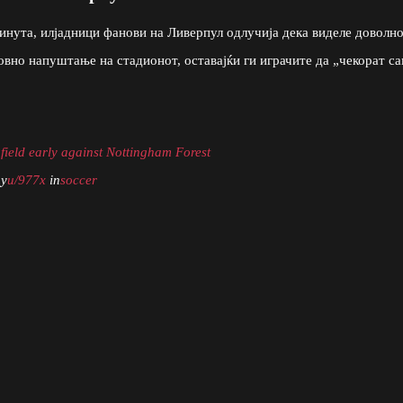
инута, илјадници фанови на Ливерпул одлучија дека виделе доволно
вно напуштање на стадионот, оставајќи ги играчите да „чекорат с
nfield early against Nottingham Forest
by
u/977x
in
soccer