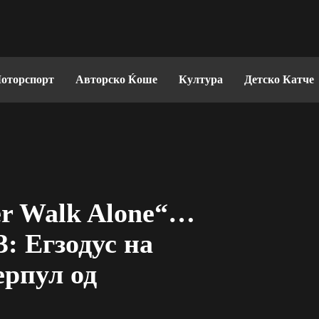
оторспорт
Авторско Ќоше
Култура
Детско Катче
ver Walk Alone“…
3: Егзодус на
ерпул од