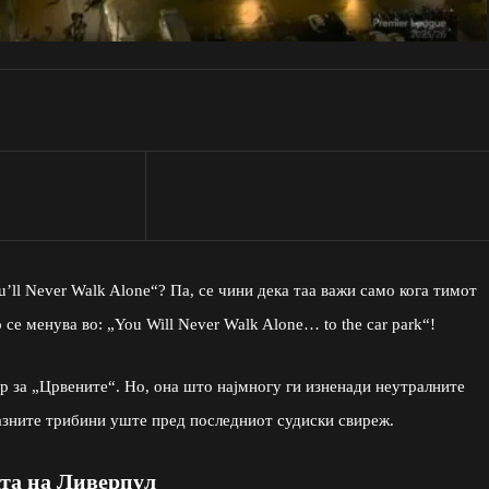
’ll Never Walk Alone“? Па, се чини дека таа важи само кога тимот
се менува во: „You Will Never Walk Alone… to the car park“!
 за „Црвените“. Но, она што најмногу ги изненади неутралните
разните трибини уште пред последниот судиски свиреж.
ата на Ливерпул