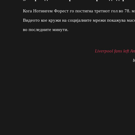
Кога Нотингем Форест го постигна третиот гол во 78. м
Видеото кое кружи на социјалните мрежи покажува масо
во последните минути.
Liverpool fans left A