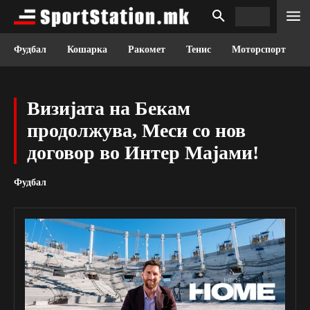
Фудбал
Кошарка
Ракомет
Тенис
Моторспорт
Визијата на Бекам
продолжува, Меси со нов
договор во Интер Мајами!
Фудбал