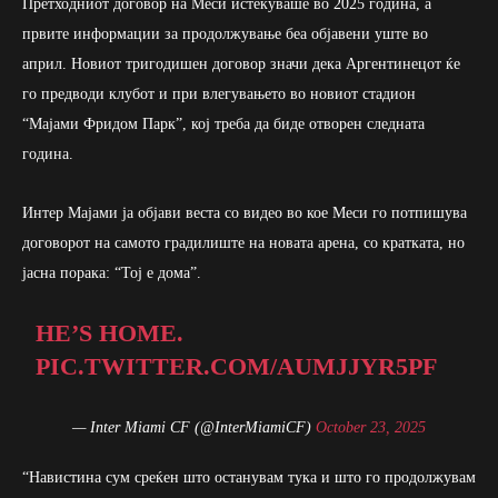
Претходниот договор на Меси истекуваше во 2025 година, а
првите информации за продолжување беа објавени уште во
април. Новиот тригодишен договор значи дека Аргентинецот ќе
го предводи клубот и при влегувањето во новиот стадион
“Мајами Фридом Парк”, кој треба да биде отворен следната
година.
Интер Мајами ја објави веста со видео во кое Меси го потпишува
договорот на самото градилиште на новата арена, со кратката, но
јасна порака: “Тој е дома”.
HE’S HOME.
PIC.TWITTER.COM/AUMJJYR5PF
— Inter Miami CF (@InterMiamiCF)
October 23, 2025
“Навистина сум среќен што останувам тука и што го продолжувам