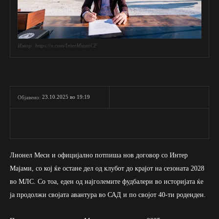
Извор: https://x.com/InterMiamiCF
23.10.2025 во 19:19
Објавено:
Лионел Меси и официјално потпиша нов договор со Интер
Мајами, со кој ќе остане дел од клубот до крајот на сезоната 2028
во МЛС. Со тоа, еден од најголемите фудбалери во историјата ќе
ја продолжи својата авантура во САД и по својот 40-ти роденден.