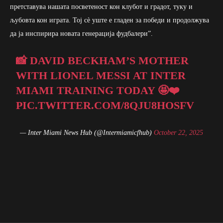
претставува нашата посветеност кон клубот и градот, туку и
љубовта кон играта. Тој сè уште е гладен за победи и продолжува
да ја инспирира новата генерација фудбалери”.
📸 DAVID BECKHAM’S MOTHER
WITH LIONEL MESSI AT INTER
MIAMI TRAINING TODAY 🤩❤️
PIC.TWITTER.COM/8QJU8HOSFV
— Inter Miami News Hub (@Intermiamicfhub)
October 22, 2025