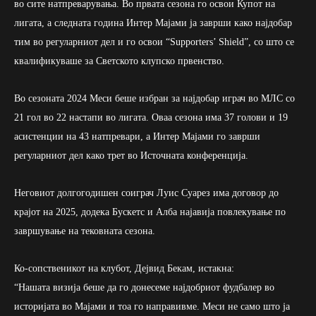
во сите натпреварувања. Во првата сезона го освои Купот на
лигата, а следната година Интер Мајами ја заврши како најдобар
тим во регуларниот дел и го освои “Supporters’ Shield”, со што се
квалификуваше за Светското клупско првенство.
Во сезоната 2024 Меси беше избран за најдобар играч во МЛС со
21 гол во 22 настапи во лигата. Оваа сезона има 37 голови и 19
асистенции на 43 натпревари, а Интер Мајами го заврши
регуларниот дел како трет во Источната конференција.
Неговиот долгогодишен соиграч Луис Суарез има договор до
крајот на 2025, додека Бускетс и Алба најавија повлекување по
завршување на тековната сезона.
Ко-сопственикот на клубот, Дејвид Бекам, истакна:
“Нашата визија беше да го донесеме најдобриот фудбалер во
историјата во Мајами и тоа го направивме. Меси не само што ја