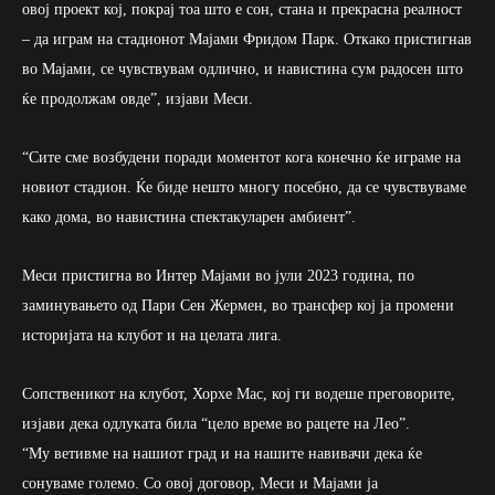
овој проект кој, покрај тоа што е сон, стана и прекрасна реалност
– да играм на стадионот Мајами Фридом Парк. Откако пристигнав
во Мајами, се чувствувам одлично, и навистина сум радосен што
ќе продолжам овде”, изјави Меси.
“Сите сме возбудени поради моментот кога конечно ќе играме на
новиот стадион. Ќе биде нешто многу посебно, да се чувствуваме
како дома, во навистина спектакуларен амбиент”.
Меси пристигна во Интер Мајами во јули 2023 година, по
заминувањето од Пари Сен Жермен, во трансфер кој ја промени
историјата на клубот и на целата лига.
Сопственикот на клубот, Хорхе Мас, кој ги водеше преговорите,
изјави дека одлуката била “цело време во рацете на Лео”.
“Му ветивме на нашиот град и на нашите навивачи дека ќе
сонуваме големо. Со овој договор, Меси и Мајами ја