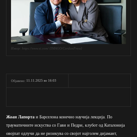
Извор: https://www.si.com/ {IMAGO/CordonPress}
11.11.2025 во 16:03
Објавено:
Жоан Лапорта
и Барселона конечно научија лекција. По
трауматичните искуства со Гави и Педри, клубот од Каталонија
овојпат одлучи да не ризикува со својот најголем дијамант,