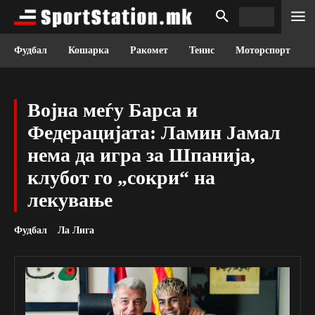
Фудбал
Кошарка
Ракомет
Тенис
Моторспорт
Војна меѓу Барса и
Федерацијата: Ламин Јамал
нема да игра за Шпанија,
клубот го „сокри“ на
лекување
Фудбал
Ла Лига