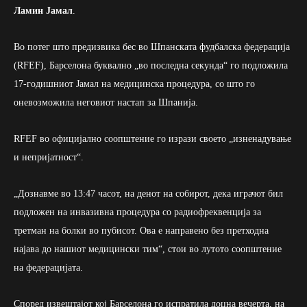
Ламин Јамал
.
Во потег што предизвика бес во Шпанската фудбалска федерација
(RFEF), Барселона буквално „во последна секунда“ го подложила
17-годишниот Јамал на медицинска процедура, со што го
оневозможила неговиот настап за Шпанија.
RFEF во официјално соопштение го изрази своето „изненадување
и непријатност“.
„Дознавме во 13:47 часот, на денот на собирот, дека играчот бил
подложен на инвазивна процедура со радиофреквенција за
третман на болки во пубисот. Ова е направено без претходна
најава до нашиот медицински тим“, стои во лутото соопштение
на федерацијата.
Според извештајот кој Барселона го испратила доцна вечерта, на