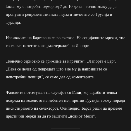
Јамал му е потребен одмор од 7 до 10 дена – точно колку да ја
пропушти репрезентативната пауза и мечевите со Грузија и
Турција.
Навивачите на Барселона се во екстаза. На социјалните мрежи, тие
го слават потегот како „мастерклас“ на Лапорта.
„Конечно сериозно се грижиме за играчите“, „Лапорта е цар“,
„Нека се лечат од повредата што вие му ја направивте со
непотребни повици“, се само дел од коментарите.
Фановите потсетуваат на случајот со
Гави
, кој заработи тешка
повреда на коленото на небитен меч против Грузија, токму поради
инсистирањето на селекторот. Очигледно, Барса реши да преземе
драстични мерки за да го заштити „новиот Меси“.