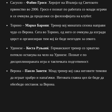
Сасуоло –
Фабио Гросо
: Херојот на Италија од Светското
првенство во 2006. Гросо е познат по работата со млади играчи
и се очекува да продолжи со филозофијата на клубот.
Торино –
Марко Барони
: Тренер кој минатата сезона направи
чудо со Верона. Сега во Торино, од него се очекува да изгради
цврст и организиран тим кој ќе биде незгоден за секого.
Удинезе –
Коста Руњаиќ
: Германскиот тренер со хрватско
потекло останува на чело на Удинезе. Познат е по
дисциплинираната игра и тактичката подготвеност.
Верона –
Паоло Занети
: Млад тренер кој сака неговите тимови
да играат храбро и напаѓачки. Неговата главна цел ќе биде да
обезбеди опстанок за Верона.