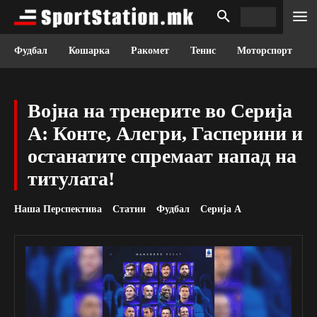
Фудбал
Кошарка
Ракомет
Тенис
Моторспорт
Војна на тренерите во Серија
А: Конте, Алегри, Гасперини и
останатите спремаат напад на
титулата!
Наша Перспектива
Статии
Фудбал
Серија А