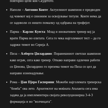
повторно цели кон Скудетото.
Наполи –
Антонио Конте
: Актуелниот шампион е предводен
од човекот кој е синоним за освојување титули. Конте нема да
се задоволи со ништо помалку од одбрана на трофејот.
Парма –
Карлос Куеста
: Млад и иновативен тренер кој ја
врати Парма во елитата. Сега го чека најголемиот тест – да го
задржи тимот во Серија А.
Пиза –
Алберто Џилардино
: Поранешниот светски шампион
како играч, сега како тренер. Откако направи одлични работи
со Џенова, Џилардино го презема тимот на Пиза со цел да
направи изненадување.
Рома –
Џан Пјеро Гасперини
: Можеби најголемата тренерска
“бомба” ова лето. Архитектот на моќната Аталанта сега има
задача да ја имплементира својата револуционерна 3-4-3
формација и во “волчицата”.