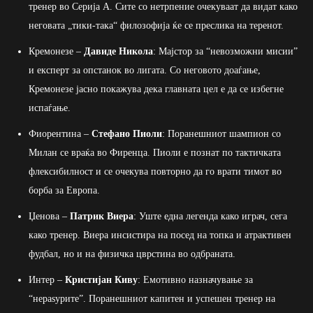
тренер во Серија А. Сите со нетрпение очекуваат да видат како
неговата „тики-така“ филозофија ќе се преслика на теренот.
Кремонезе –
Давиде Никола
: Мајстор за “невозможни мисии”
и експерт за опстанок во лигата. Со неговото доаѓање,
Кремонезе јасно покажува дека главната цел е да се избегне
испаѓање.
Фиорентина –
Стефано Пиоли
: Поранешниот шампион со
Милан се враќа во Фиренца. Пиоли е познат по тактичката
флексибилност и се очекува повторно да го врати тимот во
борба за Европа.
Џенова –
Патрик Виера
: Уште една легенда како играч, сега
како тренер. Виера инсистира на посед на топка и атрактивен
фудбал, но и на физичка цврстина во одбраната.
Интер –
Кристијан Киву
: Емотивно назначување за
“нераѕурите”. Поранешниот капитен и успешен тренер на