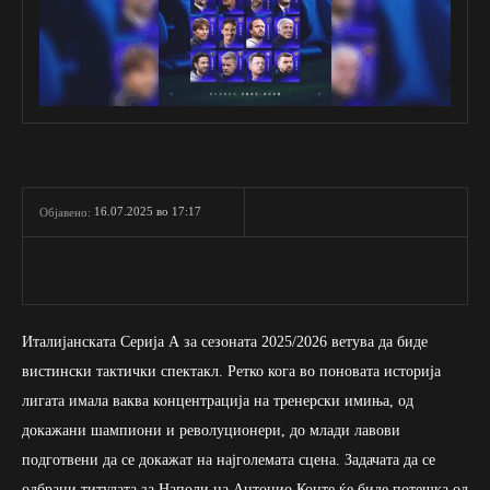
16.07.2025 во 17:17
Објавено:
Италијанската Серија А за сезоната 2025/2026 ветува да биде
вистински тактички спектакл. Ретко кога во поновата историја
лигата имала ваква концентрација на тренерски имиња, од
докажани шампиони и револуционери, до млади лавови
подготвени да се докажат на најголемата сцена. Задачата да се
одбрани титулата за Наполи на Антонио Конте ќе биде потешка од