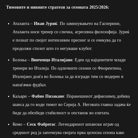
Тимовите и нивните стратези за сезоната 2025/2026:
Аталанта –
Иван Јуриќ
: По заминувањето на Гасперини,
Аталанта носи тренер со слична, агресивна филозофија. Јуриќ
е познат по својот интензивен пресинг и се очекува да го
продолжи стилот што го негуваше клубот.
Болоња –
Винченцо Италијано
: Еден од најценетите млади
тренери во Италија. По одличните сезони со Фиорентина,
Италијано доаѓа во Болоња за да изгради тим со модерен и
напаѓачки фудбал.
Каљари –
Фабио Пизакане
: Поранешниот дефанзивец добива
шанса да го води тимот во Серија А. Неговата главна задача ќе
биде да обезбеди стабилност и опстанок во елитата.
Комо –
Сеск Фабрегас
: Легендарниот шпански играч од
средниот ред ја започнува својата прва целосна сезона како