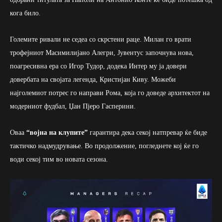
кога било.
Големите ривали не седеа со скрстени раце. Милан го врати
трофејниот Масимилијано Алегри, Јувентус започнува нова,
поагресивна ера со Игор Тудор, додека Интер му ја довери
довербата на својата легенда, Кристијан Киву. Можеби
најголемиот потрес го направи Рома, која го доведе архитектот на
модерниот фудбал, Џан Пјеро Гасперини.
Оваа
“војна на клупите”
гарантира дека секој натпревар ќе биде
тактичко надмудрување. Во продолжение, погледнете кој ќе го
води секој тим во новата сезона.