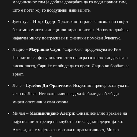
младинскиот тим ја добива довербата да го води првиот тим,
што е потег кој го воодушеви навивачите.
Јувентус –
Игор Тудор
: Хрватскиот стратег е познат по својот
бескомпромисен и дисциплиниран пристап. Неговото доаѓање
најавува многу поагресивен и физички помоќен Јувентус.
Лацио –
Маурицио Сари
: “Сари-бол” продолжува во Рим.
Познат по својот уникатен стил на игра со кратки додавања и
висок посед, Сари ќе се обиде да го врати Лацио во борбата за
врвот.
Лече –
Еузебио Ди Франческо
: Искусниот тренер останува на
чело на Лече. Неговата главна задача ќе биде да обезбеди
мирен опстанок и оваа сезона.
Милан –
Масимилијано Алегри
: Сензационално враќање на
најуспешниот тренер на клубот во последната деценија. Со
Алегри, кој е мајстор за тактика и прагматичност, Милан