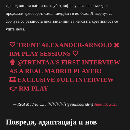
Дел од вината паѓа и на клубот, кој не успеа навреме да го
продолжи договорот. Сега, гледајќи го во бело, Ливерпул се
соочува со реалноста дека заменици за неговата креативност сè
уште нема.
🤍 TRENT ALEXANDER-ARNOLD ✖️
RM PLAY SESSIONS 🤍
🍿
@TRENTAA
'S FIRST INTERVIEW
AS A REAL MADRID PLAYER!
🎞️ EXCLUSIVE FULL INTERVIEW
👉 RM PLAY
— Real Madrid C.F. 🇬🇧🇺🇸 (@realmadriden)
June 13, 2025
Повреда, адаптација и нов