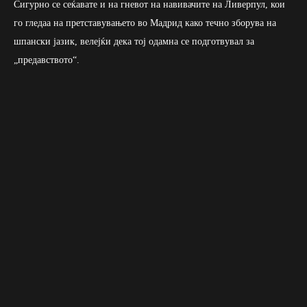
Сигурно се сеќавате и на гневот на навивачите на Ливерпул, кои
го гледаа на претставувањето во Мадрид како течно зборува на
шпански јазик, велејќи дека тој одамна се подготвувал за
„предавството“.