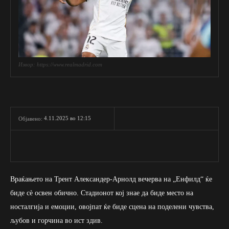
Извор: https://www.realmadrid.com
4.11.2025 во 12:15
Објавено:
Враќањето на Трент Александер-Арнолд вечерва на „Енфилд“ ќе
биде сè освен обично. Стадионот кој знае да биде место на
носталгија и емоции, овојпат ќе биде сцена на поделени чувства,
љубов и горчина во ист здив.