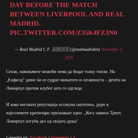
DAY BEFORE THE MATCH
BETWEEN LIVERPOOL AND REAL
MADRID.
PIC.TWITTER.COM/Z35K4FZ3N0
— Real Madrid C.F. 🇬🇧🇺🇸 (@realmadriden)
November 3,
2025
Сепак, навивачите можеби нема да бидат толку топли. На
„Енфилд“ денес ќе се судрат минатото и сегашноста – детето на
Ливерпул против клубот што го одгледа.
И иако неговата репутација останува оштетена, дури и
најголемите критичари признаваат едно: „Кога замина Трент,
Ливерпул изгуби дел од својата душа“.
Следете нè:
Facebook
|
Instagram
|
X