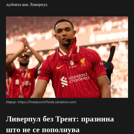
љубовта кон Ливерпул.
Извор: https://liverpooloffside.sbnation.com
Ливерпул без Трент: празнина
што не се пополнува