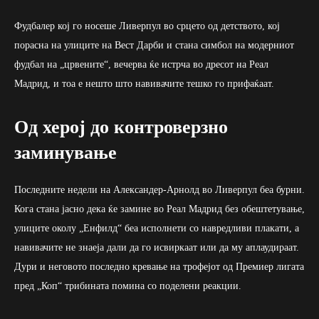
Фудбалер кој го носеше Ливерпул во срцето од детството, кој
порасна на улиците на Вест Дарби и стана симбол на модерниот
фудбал на „црвените“, вечерва ќе истрча во дресот на Реал
Мадрид, и тоа е нешто што навивачите тешко го прифаќаат.
Од херој до контроверзно
заминување
Последните недели на Александер-Арнолд во Ливерпул беа бурни.
Кога стана јасно дека ќе замине во Реал Мадрид без обештетување,
улиците околу „Енфилд“ беа исполнети со навредливи плакати, а
навивачите не знаеја дали да го исвиркаат или да му аплаудираат.
Дури и неговото последно кревање на трофејот од Премиер лигата
пред „Коп“ трибината помина со поделени реакции.