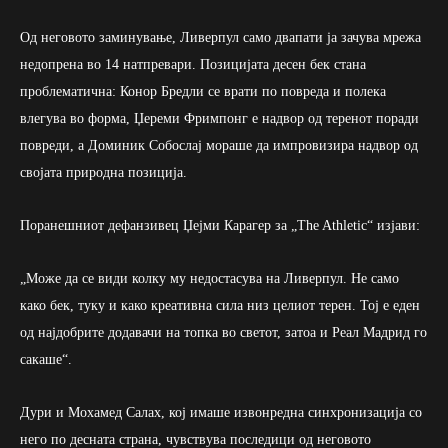
Од неговото заминување, Ливерпул само двапати ја зачува мрежа
недопрена во 14 натпревари. Позицијата десен бек стана
проблематична: Конор Бредли се врати по повреда и полека
влегува во форма, Џереми Фримпонг е надвор од теренот поради
повреди, а Доминик Собослај мораше да импровизира надвор од
својата природна позиција.
Поранешниот дефанзивец Џејми Карагер за „The Athletic“ изјави:
„Може да се види колку му недостасува на Ливерпул. Не само
како бек, туку и како креативна сила низ целиот терен. Тој е еден
од најдобрите додавачи на топка во светот, затоа и Реал Мадрид го
сакаше“.
Дури и Мохамед Салах, кој имаше извонредна синхронизација со
него по десната страна, чувствува последици од неговото