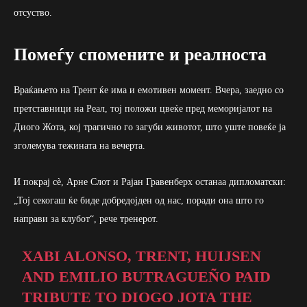
отсуство.
Помеѓу спомените и реалноста
Враќањето на Трент ќе има и емотивен момент. Вчера, заедно со
претставници на Реал, тој положи цвеќе пред меморијалот на
Диого Жота, кој трагично го загуби животот, што уште повеќе ја
зголемува тежината на вечерта.
И покрај сè, Арне Слот и Рајан Гравенберх останаа дипломатски:
„Тој секогаш ќе биде добредојден од нас, поради она што го
направи за клубот“, рече тренерот.
XABI ALONSO, TRENT, HUIJSEN
AND EMILIO BUTRAGUEÑO PAID
TRIBUTE TO DIOGO JOTA THE