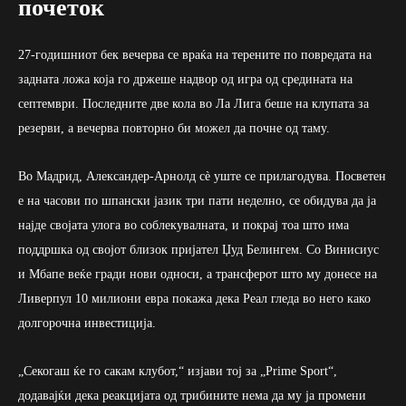
почеток
27-годишниот бек вечерва се враќа на терените по повредата на
задната ложа која го држеше надвор од игра од средината на
септември. Последните две кола во Ла Лига беше на клупата за
резерви, а вечерва повторно би можел да почне од таму.
Во Мадрид, Александер-Арнолд сè уште се прилагодува. Посветен
е на часови по шпански јазик три пати неделно, се обидува да ја
најде својата улога во соблекувалната, и покрај тоа што има
поддршка од својот близок пријател Џуд Белингем. Со Винисиус
и Мбапе веќе гради нови односи, а трансферот што му донесе на
Ливерпул 10 милиони евра покажа дека Реал гледа во него како
долгорочна инвестиција.
„Секогаш ќе го сакам клубот,“ изјави тој за „Prime Sport“,
додавајќи дека реакцијата од трибините нема да му ја промени