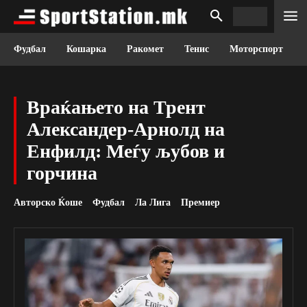
Фудбал
Кошарка
Ракомет
Тенис
Моторспорт
Враќањето на Трент
Александер-Арнолд на
Енфилд: Меѓу љубов и
горчина
Авторско Ќоше
Фудбал
Ла Лига
Премиер