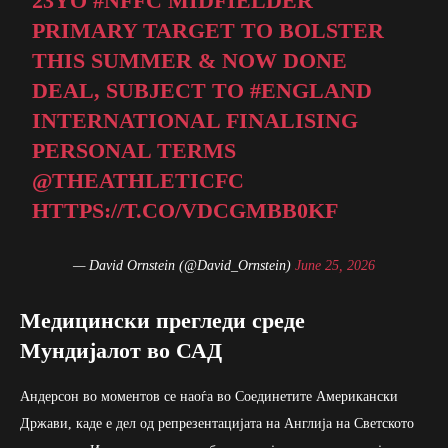
23YO
#NFFC
MIDFIELDER
PRIMARY TARGET TO BOLSTER
THIS SUMMER & NOW DONE
DEAL, SUBJECT TO
#ENGLAND
INTERNATIONAL FINALISING
PERSONAL TERMS
@THEATHLETICFC
HTTPS://T.CO/VDCGMBB0KF
— David Ornstein (@David_Ornstein)
June 25, 2026
Медицински прегледи среде
Мундијалот во САД
Андерсон во моментов се наоѓа во Соединетите Американски
Држави, каде е дел од репрезентацијата на Англија на Светското