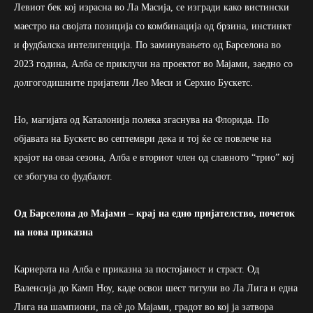
Левиот бек кој израсна во Ла Масија, се изгради како вистински
маестро на својата позиција со комбинација од брзина, инстинкт
и фудбалска интелигенција. По заминувањето од Барселона во
2023 година, Алба се приклучи на проектот во Мајами, заедно со
долгогодишните пријатели Лео Меси и Серхио Бускетс.
Но, магијата од Каталонија полека згаснува на Флоридa. По
објавата на Бускетс во септември дека и тој ќе се повлече на
крајот на оваа сезона, Алба е вториот член од славното “трио” кој
се збогува со фудбалот.
Од Барселона до Мајами – крај на едно пријателство, почеток
на нова приказна
Кариерата на Алба е приказна за постојаност и страст. Од
Валенсија до Камп Ноу, каде освои шест титули во Ла Лига и една
Лига на шампиони, па сè до Мајами, градот во кој ја затвора