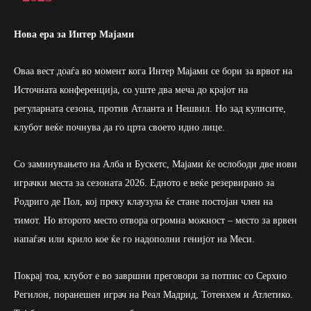
Нова ера за Интер Мајами
Оваа вест доаѓа во момент кога Интер Мајами се бори за врвот на
Источната конференција, со уште два меча до крајот на
регуларната сезона, против Атланта и Нешвил. Но зад кулисите,
клубот веќе почнува да го црта своето идно лице.
Со заминувањето на Алба и Бускетс, Мајами ќе ослободи две нови
играчки места за сезоната 2026. Едното е веќе резервирано за
Родриго де Пол, кој преку клаузула ќе стане постојан член на
тимот. Но второто место отвора огромна можност – место за врвен
напаѓач или крило кое ќе го надополни генијот на Меси.
Покрај тоа, клубот е во завршни преговори за потпис со Серхио
Регилон, поранешен играч на Реал Мадрид, Тотенхем и Атлетико.