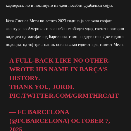
кариерата, но и поглавјето на еден посебен фудбалски сојуз.
Кога Лионел Меси во летото 2023 година ја започна својата
авантура во Америка со волшебен слободен удар, светот повторно
виде дел од магијата од Барселона, само на друго тло. Две години
подоцна, од тој триаголник остана само едниот врв, самиот Меси.
A FULL-BACK LIKE NO OTHER.
WROTE HIS NAME IN BARÇA’S
HISTORY.
THANK YOU, JORDI.
PIC.TWITTER.COM/GRMTHRCAIT
— FC BARCELONA
(@FCBARCELONA)
OCTOBER 7,
2025