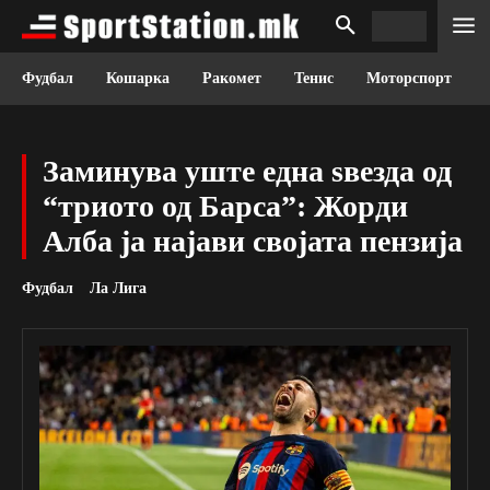
Фудбал
Кошарка
Ракомет
Тенис
Моторспорт
Заминува уште една ѕвезда од
“триото од Барса”: Жорди
Алба ја најави својата пензија
Фудбал
Ла Лига