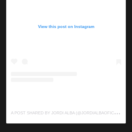
View this post on Instagram
A
POST SHARED BY JORDI ALBA (@JORDIALBAOFICIAL)