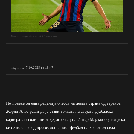
Извор: https://x.com/FCBarcelona
7.10.2025 во 18:47
Објавено:
По повеќе од една деценија блесок на левата страна од теренот,
Жорди Алба реши да ја стави точката на својата фудбалска
кариера. 36-годишниот дефанзивец на Интер Мајами објави дека
ќе се повлече од професионалниот фудбал на крајот од оваа