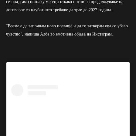
сезона, само неколку месеци откако потпиша продолжување на
договорот со клубот што требаше да трае до 2027 година.
“Време е да започнам ново поглавје и да го затворам ова со убаво
чувство”, напиша Алба во емотивна објава на Инстаграм.