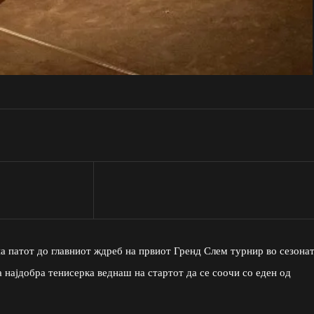
на патот до главниот ждреб на првиот Гренд Слем турнир во сезонат
најдобра тенисерка веднаш на стартот да се соочи со еден од