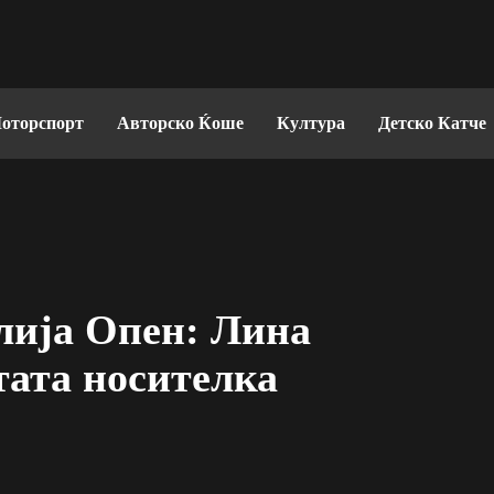
оторспорт
Авторско Ќоше
Култура
Детско Катче
лија Опен: Лина
тата носителка