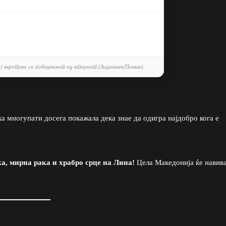
) вкрстува со победникот од вториот (Зиданшек/Понше).
а многупати досега покажала дека знае да одигра најдобро кога е
а, мирна рака и храбро срце на Лина!
Цела Македонија ќе навива