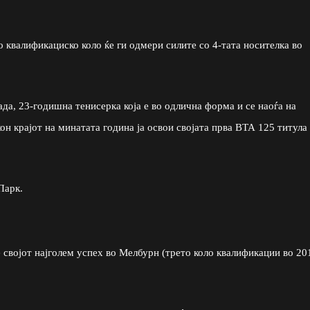
 квалификациско коло ќе ги одмери силите со 4-тата носителка во
ада, 23-годишна тенисерка која е во одлична форма и се наоѓа на
кон крајот на минатата година ја освои својата прва ВТА 125 титула
Парк.
е својот најголем успех во Мелбурн (трето коло квалификации во 20