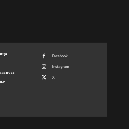
ница
Facebook
Instagram
ватност
X
ење