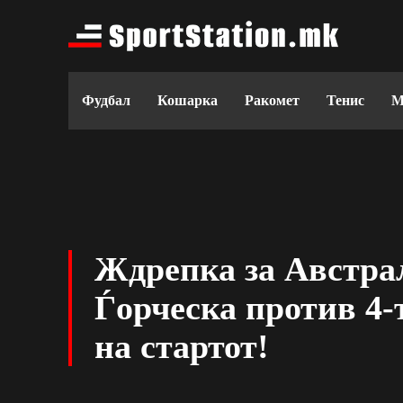
Фудбал
Кошарка
Ракомет
Тенис
М
Ждрепка за Австра
Ѓорческа против 4-
на стартот!