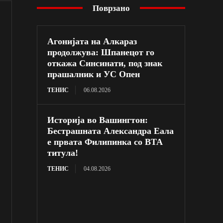
Поврзано
Агонијата на Алкараз
продолжува: Шпанецот го
откажа Синсинати, под знак
прашалник и УС Опен
ТЕНИС
06.08.2026
Историја во Вашингтон:
Бестрашната Александра Еала
е првата Филипинка со ВТА
титула!
ТЕНИС
04.08.2026