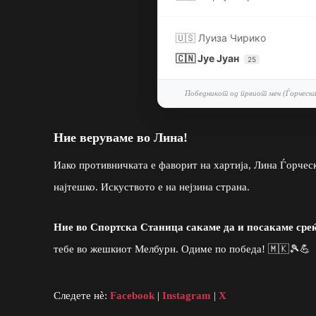
🇺🇸 Луиза Чирико
🇨🇳 Јуе Јуан
25
Победникот од првиот меч (Ѓорческа
Ние веруваме во Лина!
Иако противничката е фаворит на хартија, Лина Ѓорческ
најтешко. Искуството е на нејзина страна.
Ние во Спортска Станица сакаме да и посакаме среќ
тебе во жешкиот Мелбурн. Одиме по победа! 🇲🇰🎾💪
Следете нè:
Facebook
|
Instagram
|
X