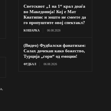
Светскиот „1 на 1“ крал доаѓа
во Македонија! Кој е Мат
Киатипис и зошто не смеете да
го пропуштите овој спектакл?
КОШАРКА
06.08.2026
(Видео) Фудбалски фанатизам:
Салах дочекан како божество,
Турција „гори“ од емоции!
ФУДБАЛ
06.08.2026
а,