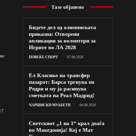
Тазе објавено
Бидете дел од олимписката
приказна: Отворени
апликации за волонтери за
Игрите во ЛА 2028
 во
ПОВЕЌЕ СПОРТ
07.08.2026
Ел Класико на трансфер
пазарот: Барса тргнува по
Родри и му ја расипува
сметката на Реал Мадрид!
ЧАРШИСКИ МУАБЕТИ
06.08.2026
17
Светскиот „1 на 1“ крал доаѓа
во Македонија! Кој е Мат