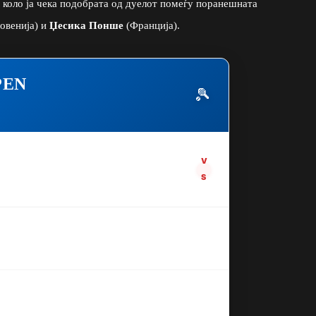
о коло ја чека подобрата од дуелот помеѓу поранешната
овенија) и
Џесика Понше
(Франција).
PEN
🎾
V
S