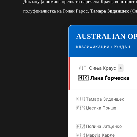
Доколку ја помине пречката наречена Краус, во второт
полуфиналистка на Ролан Гарос,
Тамара Зиданшек
(Сл
AUSTRALIAN O
КВАЛИФИКАЦИИ • РУНДА 1
🇦🇹
Сиња Краус
4
🇲🇰
Лина Ѓорческа
🇸🇮 Тамара Зиданшек
🇫🇷 Џесика Понше
🇷🇺 Полина Јатценко
🇦🇷 Марија Карле