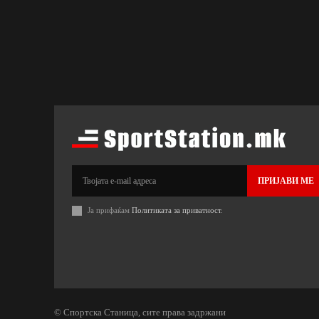
ПРИЈАВИ МЕ
Ја прифаќам
Политиката за приватност
.
© Спортска Станица, сите права задржани