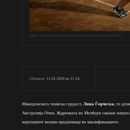
Извор: Lina Gjorcheska {https://www.instagram.com/linagjorcheska}
11.01.2026 во 11:24
Објавено:
Македонската тениска гордост,
Лина Ѓорческа
, го доз
Австралија Опен. Ждрепката во Мелбурн сакаше нашата 
најтешките можни предизвици во квалификациите.