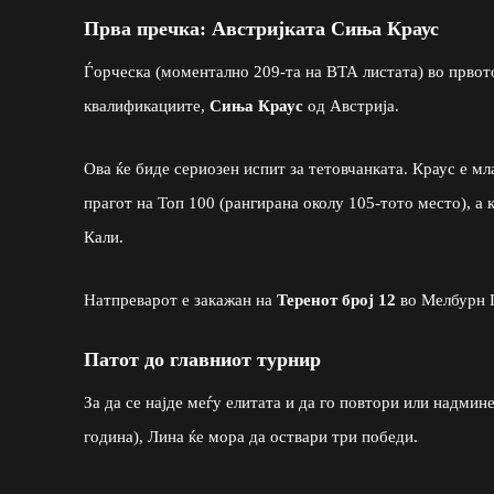
Прва пречка: Австријката Сиња Краус
Ѓорческа (моментално 209-та на ВТА листата) во првото
квалификациите,
Сиња Краус
од Австрија.
Ова ќе биде сериозен испит за тетовчанката. Краус е мл
прагот на Топ 100 (рангирана околу 105-тото место), а 
Кали.
Натпреварот е закажан на
Теренот број 12
во Мелбурн 
Патот до главниот турнир
За да се најде меѓу елитата и да го повтори или надмин
година), Лина ќе мора да оствари три победи.