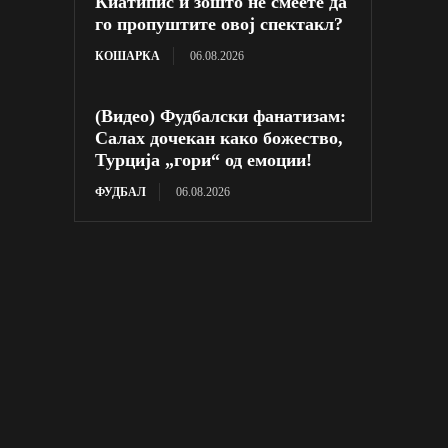
Киатипис и зошто не смеете да
го пропуштите овој спектакл?
КОШАРКА
06.08.2026
(Видео) Фудбалски фанатизам:
Салах дочекан како божество,
Турција „гори“ од емоции!
ФУДБАЛ
06.08.2026