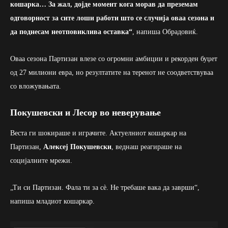
кошарка… За жал, дојде момент кога морав да преземам
одговорност за сите лоши работи што се случија оваа сезона и
да поднесам неотповиклива оставка“
, напиша Обрадовиќ.
Оваа сезона Партизан влезе со огромни амбиции и рекорден буџет
од 27 милиони евра, но резултатите на теренот не соодветствуваа
со вложувањата.
Покушевски и Лесор во неверување
Веста ги шокираше и играчите. Актуелниот кошаркар на
Партизан,
Алексеј Покушевски
, веднаш реагираше на
социјалните мрежи.
„Ти си Партизан. Фала ти за сè. Не требаше вака да заврши“,
напиша младиот кошаркар.