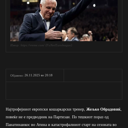
Извор: https://vreme.com/ {FoNet/Euroleague}
26.11.2025 во 20:18
Објавено:
Најтрофејниот европски кошаркарски тренер,
Жељко Обрадовиќ
,
повеќе не е предводник на Партизан. По тешкиот пораз од
Панатинаикос во Атина и катастрофалниот старт на сезоната во