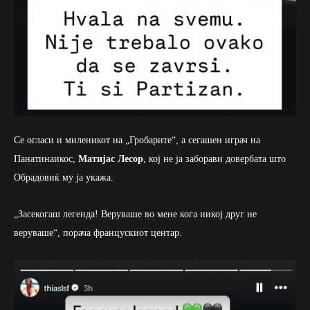
Се огласи и миленикот на „Гробарите“, а сегашен играч на
Панатинаикос,
Матијас Лесор
, кој не ја заборави довербата што
Обрадовиќ му ја укажа.
„Засекогаш легенда! Веруваше во мене кога никој друг не
веруваше“, порача францускиот центар.