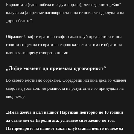
Евролигата (една победа и седум порази), легендарниот „Жоц“
одлучи да ја преземе одговорноста и да се повлече од клупата на
„црно-белите“.
Обрадовиќ, кој се врати во својот сакан клуб пред четири и пол
години со цел да го врати во европската елита, им се обрати на
навивачите преку отворено писмо.
„Дојде момент да преземам одговорност“
Во своето емотивно обраќање, Обрадовиќ истакна дека го живеел
својот најубав сон, но реалноста на резултатите го принудила на
овој чекор.
„Имав желба и цел нашиот Партизан повторно по 10 години
да стане дел од Евролигата, успеавме сите заедно во тоа.
Натпреварите на нашиот сакан клуб станаа нешто повеќе од