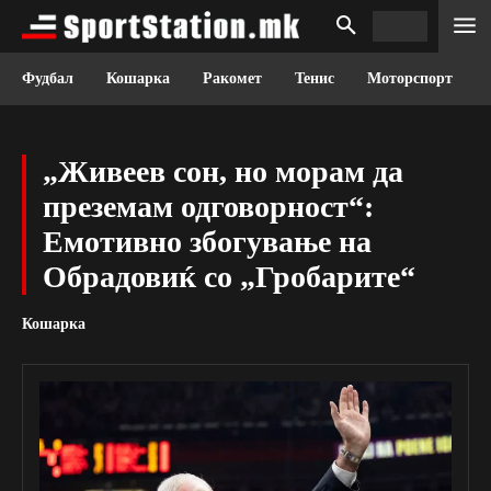
Фудбал
Кошарка
Ракомет
Тенис
Моторспорт
„Живеев сон, но морам да
преземам одговорност“:
Емотивно збогување на
Обрадовиќ со „Гробарите“
Кошарка