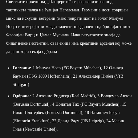
Светските првенства, „Панцерите“ се реорганизираа под
тактичката палка на Јулијан Нагелсман. Германија носи совршен
микс на искусни ветерани (како повратникот на голот Мануел
Ноер) и неверојатни млади таленти предводени од брилијантниот
Флоријан Вирц и Џамал Мусиала. Иако резултатите знаеја да
бидат неконзистентни, оваа екипа има креативен арсенал кој може
да ја покори секоја одбрана.
Голмани:
1 Мануел Ноер (FC Bayern München), 12 Оливер
Бауман (TSG 1899 Hoffenheim), 21 Александер Нибел (VfB
Stuttgart).
Одбрана:
2 Антонио Ридигер (Real Madrid), 3 Волдемар Антон
(Borussia Dortmund), 4 Џонатан Тах (FC Bayern München), 15
Нико Шлотербек (Borussia Dortmund), 18 Натаниел Браун
(Eintracht Frankfurt), 22 Давид Раум (RB Leipzig), 24 Малик
Тиав (Newcastle United).