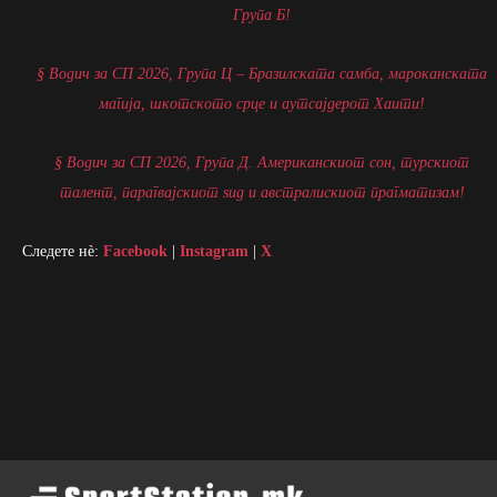
Група Б!
§ Водич за СП 2026, Група Ц – Бразилската самба, мароканската
магија, шкотското срце и аутсајдерот Хаити!
§ Водич за СП 2026, Група Д. Американскиот сон, турскиот
талент, парагвајскиот ѕид и австралискиот прагматизам!
Следете нè:
Facebook
|
Instagram
|
X