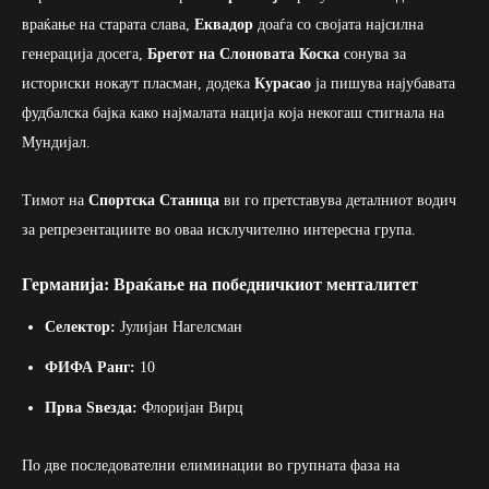
враќање на старата слава,
Еквадор
доаѓа со својата најсилна
генерација досега,
Брегот на Слоновата Коска
сонува за
историски нокаут пласман, додека
Курасао
ја пишува најубавата
фудбалска бајка како најмалата нација која некогаш стигнала на
Мундијал.
Тимот на
Спортска Станица
ви го претставува деталниот водич
за репрезентациите во оваа исклучително интересна група.
Германија: Враќање на победничкиот менталитет
Селектор:
Јулијан Нагелсман
ФИФА Ранг:
10
Прва Ѕвезда:
Флоријан Вирц
По две последователни елиминации во групната фаза на