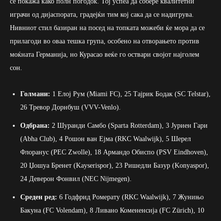
се покажа како полн погодок. Тој успеа да собере квалитетни
играчи од дијаспората, градејќи тим кој сака да се надигрува.
Нивниот стил базиран на посед на топката можеби ќе мора да се
прилагоди во оваа тешка група, особено на отворањето против
моќната Германија, но Курасао веќе го оствари својот најголем
сон.
Голмани:
1 Елој Рум (Miami FC), 25 Тајрик Бодак (SC Telstar),
26 Тревор Дорнбуш (VVV-Venlo).
Одбрана:
2 Шуранди Самбо (Sparta Rotterdam), 3 Јуриен Гари
(Abha Club), 4 Рошон ван Ејма (RKC Waalwijk), 5 Шерел
Флоранус (PEC Zwolle), 18 Армандо Обиспо (PSV Eindhoven),
20 Џошуа Бренет (Kayserispor), 23 Ришедли Базур (Konyaspor),
24 Деверон Фонвил (NEC Nijmegen).
Среден ред:
6 Годфрид Ромерату (RKC Waalwijk), 7 Жунињо
Бакуна (FC Volendam), 8 Ливано Комененсија (FC Zürich), 10