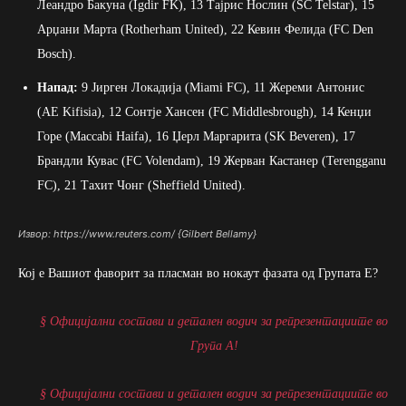
Леандро Бакуна (Igdir FK), 13 Тајрис Нослин (SC Telstar), 15
Арџани Марта (Rotherham United), 22 Кевин Фелида (FC Den
Bosch).
Напад:
9 Јирген Локадија (Miami FC), 11 Жереми Антонис
(AE Kifisia), 12 Сонтје Хансен (FC Middlesbrough), 14 Кенџи
Горе (Maccabi Haifa), 16 Џерл Маргарита (SK Beveren), 17
Брандли Кувас (FC Volendam), 19 Жерван Кастанер (Terengganu
FC), 21 Тахит Чонг (Sheffield United).
Извор: https://www.reuters.com/ {Gilbert Bellamy}
Кој е Вашиот фаворит за пласман во нокаут фазата од Групата Е?
§ Официјални состави и детален водич за репрезентациите во
Група А!
§ Официјални состави и детален водич за репрезентациите во