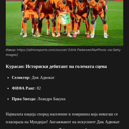
Извор: https://athlonsports.com/soccer/ {Ulrik Pedersen/NurPhoto via Getty
Images}
Курасао: Историски дебитант на големата сцена
Селектор:
Дик Адвокат
ФИФА Ранг:
82
Прва Ѕвезда:
Леандро Бакуна
Најмалата нација според население и површина која некогаш се
пласирала на Мундијал! Ангажманот на искусниот Дик Адвокат