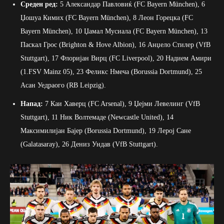
Среден ред:
5 Александар Павловиќ (FC Bayern München), 6
Џошуа Кимих (FC Bayern München), 8 Леон Горецка (FC
Bayern München), 10 Џамал Мусиала (FC Bayern München), 13
Паскал Грос (Brighton & Hove Albion), 16 Анџело Стилер (VfB
Stuttgart), 17 Флоријан Вирц (FC Liverpool), 20 Надием Амири
(1.FSV Mainz 05), 23 Феликс Нмеча (Borussia Dortmund), 25
Асан Уедраого (RB Leipzig).
Напад:
7 Каи Хаверц (FC Arsenal), 9 Џејми Левелинг (VfB
Stuttgart), 11 Ник Волтемаде (Newcastle United), 14
Максимилијан Бајер (Borussia Dortmund), 19 Лерој Сане
(Galatasaray), 26 Дениз Ундав (VfB Stuttgart).