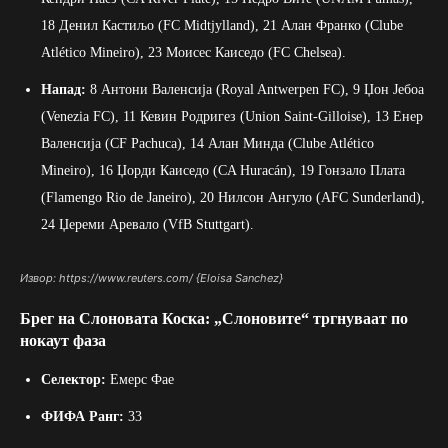
18 Денил Кастиљо (FC Midtjylland), 21 Алан Франко (Clube
Atlético Mineiro), 23 Моисес Каиседо (FC Chelsea).
Напад:
8 Антони Валенсија (Royal Antwerpen FC), 9 Џон Јебоа
(Venezia FC), 11 Кевин Родригез (Union Saint-Gilloise), 13 Енер
Валенсија (CF Pachuca), 14 Алан Минда (Clube Atlético
Mineiro), 16 Џорди Каиседо (CA Huracán), 19 Гонзало Плата
(Flamengo Rio de Janeiro), 20 Нилсон Ангуло (AFC Sunderland),
24 Џереми Аревало (VfB Stuttgart).
Извор: https://www.reuters.com/ {Eloisa Sanchez}
Брег на Слоновата Коска: „Слоновите“ тргнуваат по
нокаут фаза
Селектор:
Емерс Фае
ФИФА Ранг:
33