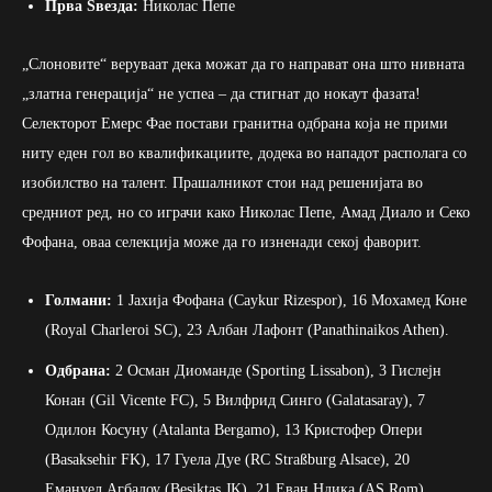
Прва Ѕвезда:
Николас Пепе
„Слоновите“ веруваат дека можат да го направат она што нивната
„златна генерација“ не успеа – да стигнат до нокаут фазата!
Селекторот Емерс Фае постави гранитна одбрана која не прими
ниту еден гол во квалификациите, додека во нападот располага со
изобилство на талент. Прашалникот стои над решенијата во
средниот ред, но со играчи како Николас Пепе, Амад Диало и Секо
Фофана, оваа селекција може да го изненади секој фаворит.
Голмани:
1 Јахија Фофана (Caykur Rizespor), 16 Мохамед Коне
(Royal Charleroi SC), 23 Албан Лафонт (Panathinaikos Athen).
Одбрана:
2 Осман Диоманде (Sporting Lissabon), 3 Гислејн
Конан (Gil Vicente FC), 5 Вилфрид Синго (Galatasaray), 7
Одилон Косуну (Atalanta Bergamo), 13 Кристофер Опери
(Basaksehir FK), 17 Гуела Дуе (RC Straßburg Alsace), 20
Емануел Агбадоу (Besiktas JK), 21 Еван Ндика (AS Rom).