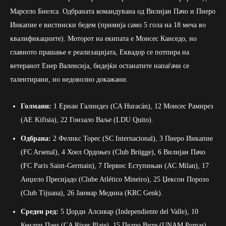
Марсело Биелса. Одбраната командувана од Вилијан Пачо и Пиеро
Инкапие е вистински бедем (примија само 5 гола на 18 меча во
квалификациите). Моторот на екипата е Моисес Каиседо, но
главното прашање е реализацијата, Еквадор се потпира на
ветеранот Енер Валенсија, бидејќи останатите напаѓачи се
талентирани, но недоволно докажани.
Голмани:
1 Ернан Галиндез (CA Huracán), 12 Моисес Рамирез
(AE Kifisia), 22 Гонзало Ваље (LDU Quito).
Одбрана:
2 Феликс Торес (SC Internacional), 3 Пиеро Инкапие
(FC Arsenal), 4 Хоел Ордоњез (Club Brügge), 6 Вилијан Пачо
(FC Paris Saint-Germain), 7 Первис Еступињан (AC Milan), 17
Анџело Пресијадо (Clube Atlético Mineiro), 25 Џексон Порозо
(Club Tijuana), 26 Јаимар Медина (KRC Genk).
Среден ред:
5 Џорди Алсивар (Independiente del Valle), 10
Кендри Паез (CA River Plate), 15 Педро Вите (UNAM Pumas),