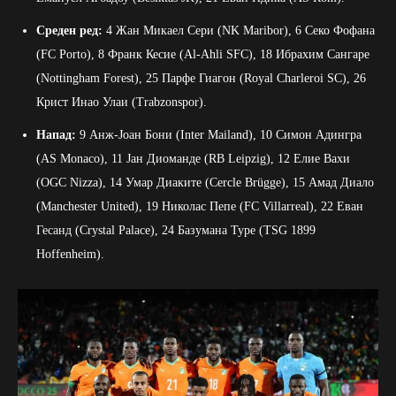
Среден ред:
4 Жан Микаел Сери (NK Maribor), 6 Секо Фофана
(FC Porto), 8 Франк Кесие (Al-Ahli SFC), 18 Ибрахим Сангаре
(Nottingham Forest), 25 Парфе Гиагон (Royal Charleroi SC), 26
Крист Инао Улаи (Trabzonspor).
Напад:
9 Анж-Јоан Бони (Inter Mailand), 10 Симон Адингра
(AS Monaco), 11 Јан Диоманде (RB Leipzig), 12 Елие Вахи
(OGC Nizza), 14 Умар Диаките (Cercle Brügge), 15 Амад Диало
(Manchester United), 19 Николас Пепе (FC Villarreal), 22 Еван
Гесанд (Crystal Palace), 24 Базумана Туре (TSG 1899
Hoffenheim).