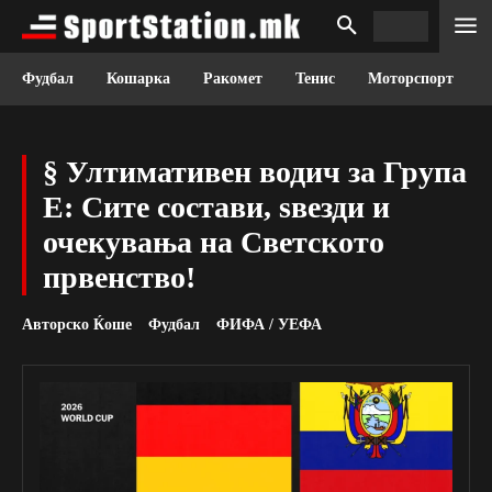
Фудбал
Кошарка
Ракомет
Тенис
Моторспорт
§ Ултимативен водич за Група
Е: Сите состави, ѕвезди и
очекувања на Светското
првенство!
Авторско Ќоше
Фудбал
ФИФА / УЕФА