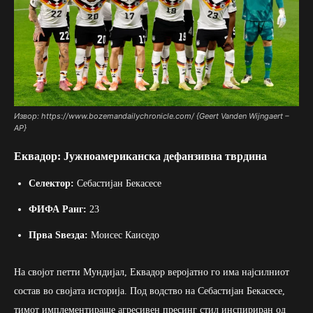
Извор: https://www.bozemandailychronicle.com/ {Geert Vanden Wijngaert –
AP}
Еквадор: Јужноамериканска дефанзивна тврдина
Селектор:
Себастијан Бекасесе
ФИФА Ранг:
23
Прва Ѕвезда:
Моисес Каиседо
На својот петти Мундијал, Еквадор веројатно го има најсилниот
состав во својата историја. Под водство на Себастијан Бекасесе,
тимот имплементираше агресивен пресинг стил инспириран од