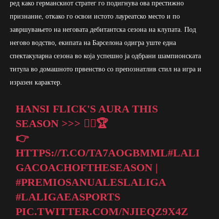
ред како германскиот стратег го подигнува ова престижно
признание, откако го освои истото лауреатско место и по
завршувањето на неговата дебитантска сезона на клупата. Под
негово водство, екипата на Барселона одигра уште една
спектакуларна сезона во која успешно ја одбрани шампионската
титула во домашното првенство со препознатлив стил на игра и
изразен карактер.
HANSI FLICK'S AURA THIS
SEASON >>> 😮‍💨🏆
👉
HTTPS://T.CO/TA7AOGBMML
#LALI
GACOACHOFTHESEASON
|
#PREMIOSANUALESLALIGA
#LALIGAEASPORTS
PIC.TWITTER.COM/NJIEQZ9X4Z