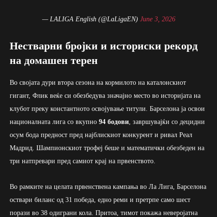
— LALIGA English (@LaLigaEN)
June 3, 2026
Нестварни бројки и историски рекорд
на домашен терен
Во својата дури втора сезона на кормилото на каталонскиот
гигант, Флик веќе си обезбедува значајно место во историјата на
клубот преку константното освојување титули. Барселона ја освои
националната лига со вкупно
94 бодови
, завршувајќи со децидни
осум бода предност пред најблискиот конкурент и ривал Реал
Мадрид. Шампионскиот трофеј беше и математички обезбеден на
три натпревари пред самиот крај на првенството.
Во рамките на целата првенствена кампања во Ла Лига, Барселона
оствари биланс од 31 победа, едно реми и претрпе само шест
порази во 38 одиграни кола. Притоа, тимот покажа неверојатна