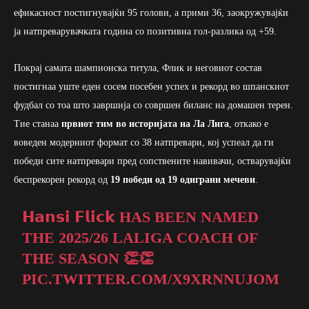
ефикасност постигнувајќи 95 голови, а прими 36, заокружувајќи
ја натпреварувачката година со позитивна гол-разлика од +59.
Покрај самата шампионска титула, Флик и неговиот состав
постигнаа уште еден сосем посебен успех и рекорд во шпанскиот
фудбал со тоа што завршија со совршен биланс на домашен терен.
Тие станаа
првиот тим во историјата на Ла Лига
, откако е
воведен модерниот формат со 38 натпревари, кој успеал да ги
победи сите натпревари пред сопствените навивачи, остварувајќи
беспрекорен рекорд од
19 победи од 19 одиграни мечеви
.
𝗛𝗮𝗻𝘀𝗶 𝗙𝗹𝗶𝗰𝗸 HAS BEEN NAMED
THE 2025/26 LALIGA COACH OF
THE SEASON 👏👏
PIC.TWITTER.COM/X9XRNNUJOM