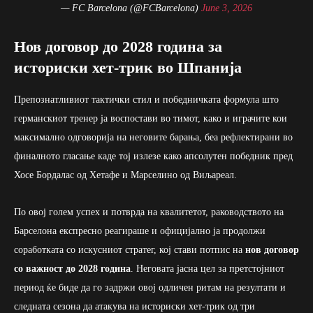
— FC Barcelona (@FCBarcelona)
June 3, 2026
Нов договор до 2028 година за
историски хет-трик во Шпанија
Препознатливиот тактички стил и победничката формула што
германскиот тренер ја воспостави во тимот, како и играчите кои
максимално одговорија на неговите барања, беа рефлектирани во
финалното гласање каде тој излезе како апсолутен победник пред
Хосе Бордалас од Хетафе и Марселино од Виљареал.
По овој голем успех и потврда на квалитетот, раководството на
Барселона експресно реагираше и официјално ја продолжи
соработката со искусниот стратег, кој стави потпис на
нов договор
со важност до 2028 година
. Неговата јасна цел за претстојниот
период ќе биде да го задржи овој одличен ритам на резултати и
следната сезона да атакува на историски хет-трик од три