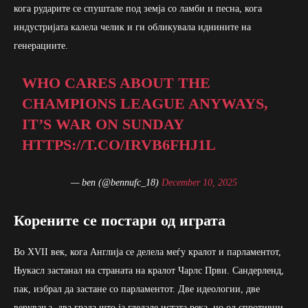
кога рударите се спуштале под земја со ламби и песна, кога
индустријата калела челик и ги обликувала иднините на
генерациите.
WHO CARES ABOUT THE
CHAMPIONS LEAGUE ANYWAYS,
IT’S WAR ON SUNDAY
HTTPS://T.CO/IRVB6FHJ1L
— ben (@bennufc_18)
December 10, 2025
Корените се постари од играта
Во XVII век, кога Англија се делела меѓу кралот и парламентот,
Њукасл застанал на страната на кралот Чарлс Први. Сандерленд,
пак, избрал да застане со парламентот. Две идеологии, две
верувања, два града што ја гледале истата река, но од спротивни