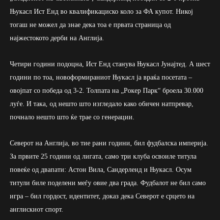
Њукасл Ист Енд во квалификациско коло за ФА купот. Никој
тогаш не можел да знае дека тоа е првата страница од
најжестокото дерби на Англија.
Четири години подоцна, Ист Енд станува Њукасл Јунајтед. А шест
години по тоа, новоформираниот Њукасл ја враќа посетата –
овојпат со победа од 3-2. Толпата на „Рокер Парк“ броела 30.000
луѓе. И така, од нешто што изгледало како обичен натпревар,
почнало нешто што ќе трае со генерации.
Северот на Англија, во тие рани години, бил фудбалска империја.
За првите 25 години од лигата, само три клуба освоиле титула
повеќе од двапати: Астон Вила, Сандерленд и Њукасл. Осум
титули биле поделени меѓу овие два града. Фудбалот не бил само
игра – бил гордост, идентитет, доказ дека Северот е срцето на
англискиот спорт.