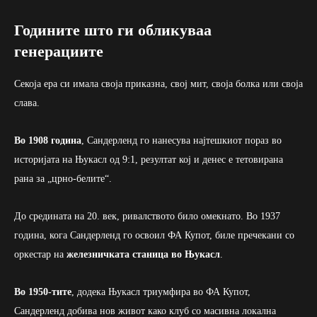
Годините што ги обликуваа
генерациите
Секоја ера си имала своја приказна, свој мит, своја болка или своја
слава.
Во 1908 година
, Сандерленд го нанесува најтешкиот пораз во
историјата на Њукасл од 9:1, резултат кој и денес е тетовирана
рана за „црно-белите“.
До средината на 20. век, ривалството било омекнато. Во 1937
година, кога Сандерленд го освоил ФА Купот, биле пречекани со
оркестар на
железничката станица во Њукасл
.
Во 1950-тите
, додека Њукасл триумфира во ФА Купот,
Сандерленд добива нов живот како клуб со масивна локална