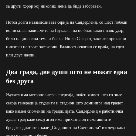
за други хорор кој никогаш нема да биде заборавен.
Потоа доаѓа незамисливата серија на Сандерленд, со шест победи
во низа. За навивачите на Њукасл, тоа не било само низок удар,
било национална тема и болка. Но во Северот, таквите приказни
никогаш не траат засекогаш. Балансот секогаш се враќа, на еден
или друг начин.
Два града, две души што не можат една
без друга
Њукасл има метрополитска енергија, ноќен живот што го знае
секоја генерација студенти и стадион што доминира над градот
како камен споменик на традицијата. Сандерленд е работничка
душа, град каде секој агол има приказна од некогашните
бродоградилишта, каде „Стадионот на Светлината“ изгледа како
храм од челик и бетон.