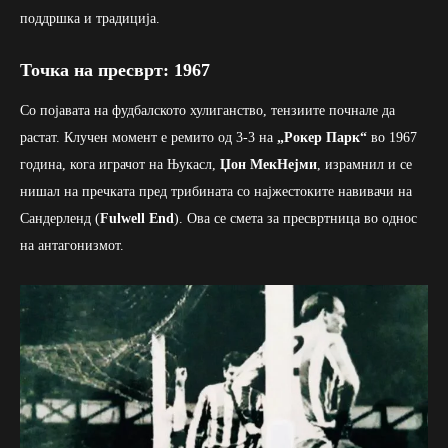
поддршка и традиција.
Точка на пресврт: 1967
Со појавата на фудбалското хулиганство, тензиите почнале да
растат. Клучен момент е ремито од 3-3 на
„Рокер Парк“
во 1967
година, кога играчот на Њукасл,
Џон МекНејми
, израмнил и се
нишал на пречката пред трибината со најжестоките навивачи на
Сандерленд (
Fulwell End
). Ова се смета за пресвртница во однос
на антагонизмот.