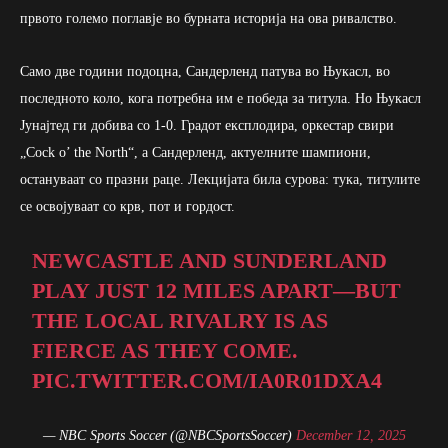
првото големо поглавје во бурната историја на ова ривалство.
Само две години подоцна, Сандерленд патува во Њукасл, во
последното коло, кога потребна им е победа за титула. Но Њукасл
Јунајтед ги добива со 1-0. Градот експлодира, оркестар свири
„Cock o’ the North“, а Сандерленд, актуелните шампиони,
остануваат со празни раце. Лекцијата била сурова: тука, титулите
се освојуваат со крв, пот и гордост.
NEWCASTLE AND SUNDERLAND
PLAY JUST 12 MILES APART—BUT
THE LOCAL RIVALRY IS AS
FIERCE AS THEY COME.
PIC.TWITTER.COM/IA0R01DXA4
— NBC Sports Soccer (@NBCSportsSoccer)
December 12, 2025