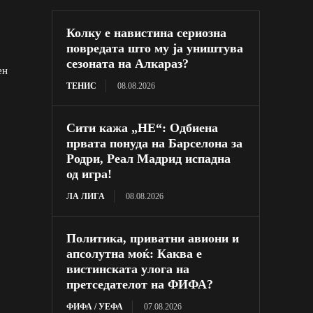
Колку е навистина сериозна
повредата што му ја уништува
сезоната на Алкараз?
ен
ТЕНИС
08.08.2026
Сити кажа „НЕ“: Одбиена
првата понуда на Барселона за
Родри, Реал Мадрид испадна
од игра!
ЛА ЛИГА
08.08.2026
Политика, приватни авиони и
апсолутна моќ: Каква е
вистинската улога на
претседателот на ФИФА?
ФИФА / УЕФА
07.08.2026