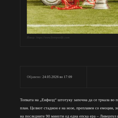
Извор: https://www.liverpoolfc.com
24.05.2026 во 17:09
Објавено:
Топката на „Енфилд“ штотуку започна да се тркала во п
план. Целиот стадион е на нозе, преплавен со емоции, 
на последните 90 минути од една епска ера – Ливерпул