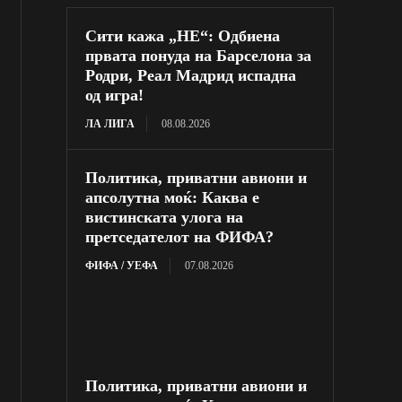
Сити кажа „НЕ“: Одбиена
првата понуда на Барселона за
Родри, Реал Мадрид испадна
од игра!
ЛА ЛИГА
08.08.2026
Политика, приватни авиони и
апсолутна моќ: Каква е
вистинската улога на
претседателот на ФИФА?
ФИФА / УЕФА
07.08.2026
Политика, приватни авиони и