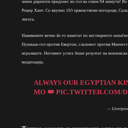
значи директен придонес во гол на секои 94 минути! Во
Роџер Хант. Со вкупно 193 првенствени погодоци, Сала
лигата.
Навивачите вечно ќе го паметат по нестварното напаѓач
Пушкаш-гол против Евертон, слаломот против Манчест
игралиште. Неговиот успех беше резултат на вонземска
медитација.
ALWAYS OUR EGYPTIAN KI
MO 👑
PIC.TWITTER.COM
— Liverpo