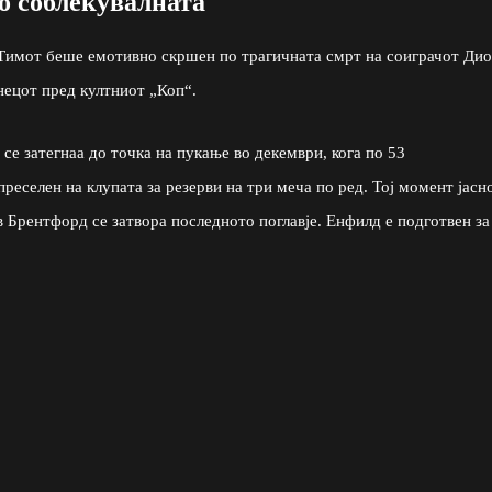
о соблекувалната
. Тимот беше емотивно скршен по трагичната смрт на соиграчот Дио
нецот пред култниот „Коп“.
е затегнаа до точка на пукање во декември, кога по 53
реселен на клупата за резерви на три меча по ред. Тој момент јасн
в Брентфорд се затвора последното поглавје. Енфилд е подготвен за