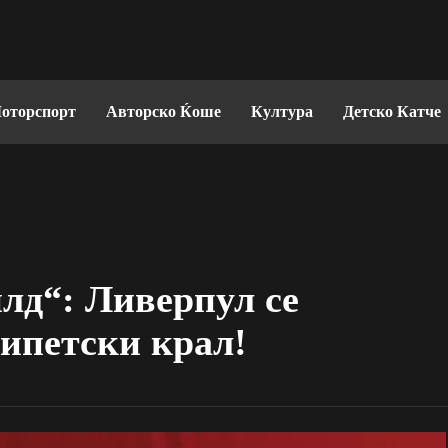
оторспорт
Авторско Ќоше
Култура
Детско Катче
лд“: Ливерпул се
гипетски крал!