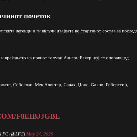
ичниот почеток
ските легенди и ги вклучи двајцата во стартниот состав за послед
и враќањето на првиот голман Алисон Бекер, кој се опорави од
онате, Собослаи, Мек Алистер, Салах, Џонс, Gакпо, Робертсон,
COM/F8EIBJJGBL
ol FC (@LFC)
May 24, 2026