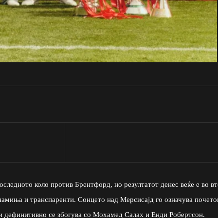
оследното коло против Брентфорд, но резултатот денес веќе е во в
знамиња и транспаренти. Сонцето над Мерсисајд го означува почето
 и дефинитивно се збогува со Мохамед Салах и Енди Робертсон.