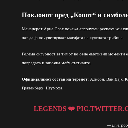
Поклонот пред „Копот“ и симбол
Менаџерот Арне Слот покажа апсолутен респект кон клуп
пат да ја почувствуваат магијата на култната трибина.
Голема сигурност за тимот во овие емотивни моменти е 
повредата и започна меѓу стативите.
Официјалниот состав на теренот:
Алисон, Ван Дајк, К
Гравенберх, Нгумоха.
LEGENDS ❤️
PIC.TWITTER.
— Liverpo