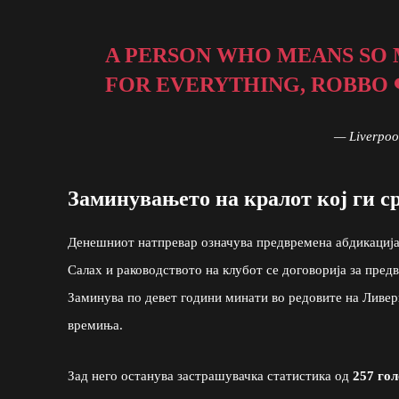
A PERSON WHO MEANS SO 
FOR EVERYTHING, ROBBO 
— Liverpo
Заминувањето на кралот кој ги с
Денешниот натпревар означува предвремена абдикација 
Салах и раководството на клубот се договорија за пред
Заминува по девет години минати во редовите на Ливерп
времиња.
Зад него останува застрашувачка статистика од
257 го