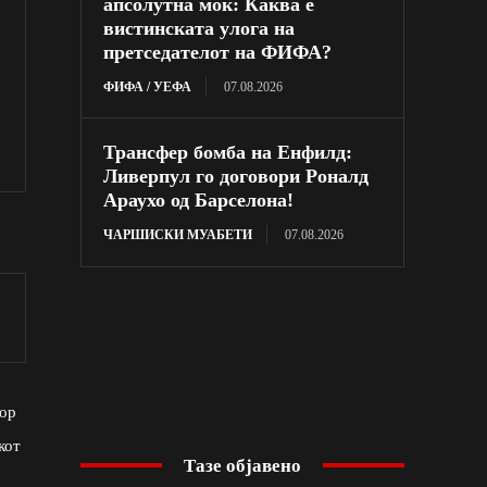
апсолутна моќ: Каква е
вистинската улога на
претседателот на ФИФА?
ФИФА / УЕФА
07.08.2026
Трансфер бомба на Енфилд:
Ливерпул го договори Роналд
Араухо од Барселона!
ЧАРШИСКИ МУАБЕТИ
07.08.2026
тор
кот
Тазе објавено