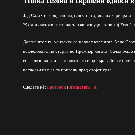
Тешка сезона и скршени односи в
Зад Салах е веројатно најтешката година во кариерата
Жота минатото лето, настан кој изнуди солзи кај Египќа
Дополнително, односите со новиот кормилар Арне Слот с
последователни старти во Премиер лигата, Салах беше п
сигнализираше дека приказната е при крај. Денес проти
последен пат да се поклони пред својот крал.
Следете нè:
Facebook
|
Instagram
|
X