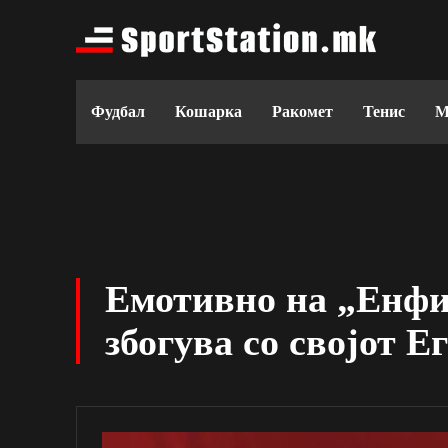
Фудбал
Кошарка
Ракомет
Тенис
М
Емотивно на „Енфи
збогува со својот Е