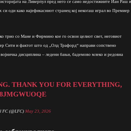
 историјата на Ливерпул пред него се само недостижните Иан Раш 
х си оди како најефикасниот странец кој некогаш играл во Премиер
ко трио со Мане и Фирмино кое го освои целиот свет, неговиот
ер Сити и фактот што од „Олд Трафорд“ направи сопствено
 војничка дисциплина – ледени бањи, бадемово млеко и редовна
NG. THANK YOU FOR EVERYTHING,
/D8JMGWUOQE
ol FC (@LFC)
May 23, 2026