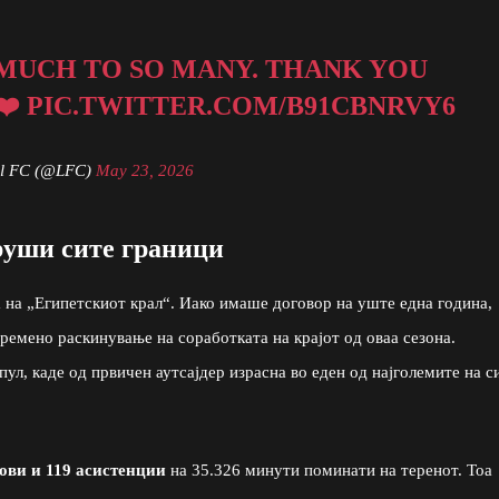
MUCH TO SO MANY. THANK YOU
❤️
PIC.TWITTER.COM/B91CBNRVY6
ol FC (@LFC)
May 23, 2026
руши сите граници
на „Египетскиот крал“. Иако имаше договор на уште една година,
времено раскинување на соработката на крајот од оваа сезона.
ул, каде од првичен аутсајдер израсна во еден од најголемите на с
лови и 119 асистенции
на 35.326 минути поминати на теренот. Тоа