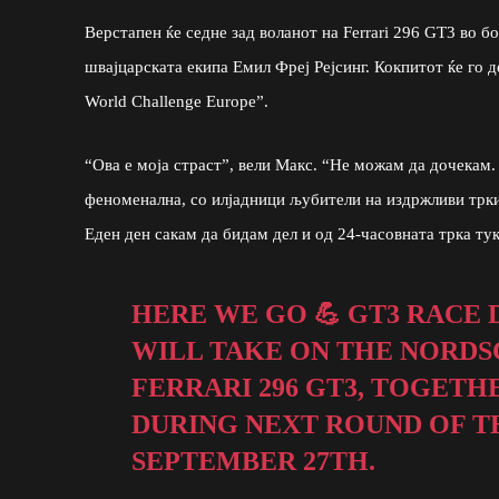
Верстапен ќе седне зад воланот на Ferrari 296 GT3 во б
швајцарската екипа Емил Фреј Рејсинг. Кокпитот ќе го
World Challenge Europe”.
“Ова е моја страст”, вели Макс. “Не можам да дочекам
феноменална, со илјадници љубители на издржливи трки
Еден ден сакам да бидам дел и од 24-часовната трка тук
HERE WE GO 💪 GT3 RACE
WILL TAKE ON THE NORDS
FERRARI 296 GT3, TOGETH
DURING NEXT ROUND OF T
SEPTEMBER 27TH.