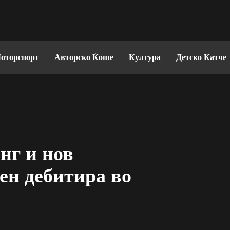
оторспорт
Авторско Ќоше
Култура
Детско Катче
нг и нов
ен дебитира во