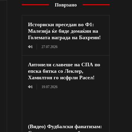
Поврзано
Историски преседан во Ф1:
Малезија ќе биде домаќин на
Големата награда на Бахреин!
Ф1
27.07.2026
Антонели славеше на СПА по
епска битка со Леклер,
Хамилтон го исфрли Расел!
Ф1
19.07.2026
(Видео) Фудбалски фанатизам: