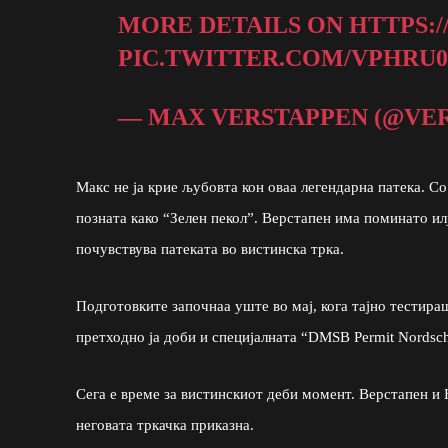
MORE DETAILS ON
HTTPS:/
PIC.TWITTER.COM/VPHRU
— MAX VERSTAPPEN (@VE
Макс не ја крие љубовта кон оваа легендарна патека. С
позната како “Зелен пекол”. Верстапен има поминато илј
почувствува патеката во вистинска трка.
Подготовките започнаа уште во мај, кога тајно тестир
претходно ја доби и специјалната “DMSB Permit Nordsch
Сега е време за вистинскиот деби момент. Верстапен и 
неговата тркачка приказна.