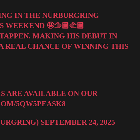
TING IN THE NÜRBURGRING
 WEEKEND 🤩🫱🏼‍🫲🏼
TAPPEN. MAKING HIS DEBUT IN
 A REAL CHANCE OF WINNING THIS
MS ARE AVAILABLE ON OUR
COM/5QW5PEASK8
BURGRING)
SEPTEMBER 24, 2025