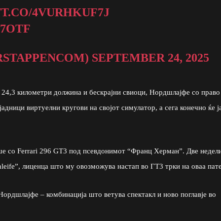
/T.CO/4VURHKUF7J
07OTF
RSTAPPENCOM)
SEPTEMBER 24, 2025
о 24,3 километри должина и бескрајни свиоци, Нордшлајфе со право
адници виртуелни кругови на својот симулатор, а сега конечно ќе ј
аше со Ferrari 296 GT3 под псевдонимот “Франц Херман”. Две недел
leife”, лиценца што му овозможува настап во ГТ3 трки на оваа пате
Нордшлајфе – комбинација што ветува спектакл и ново поглавје во