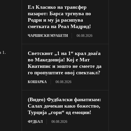
Ел Класико на трансфер
пазарот: Барса тргнува по
Родри и му ја расипува
сметката на Реал Мадрид!
ЧАРШИСКИ МУАБЕТИ
06.08.2026
 1.
Светскиот „1 на 1“ крал доаѓа
во Македонија! Кој е Мат
Киатипис и зошто не смеете да
го пропуштите овој спектакл?
КОШАРКА
06.08.2026
(Видео) Фудбалски фанатизам:
Салах дочекан како божество,
Турција „гори“ од емоции!
ФУДБАЛ
06.08.2026