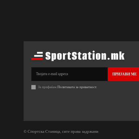
ПРИЈАВИ МЕ
Ја прифаќам
Политиката за приватност
.
© Спортска Станица, сите права задржани