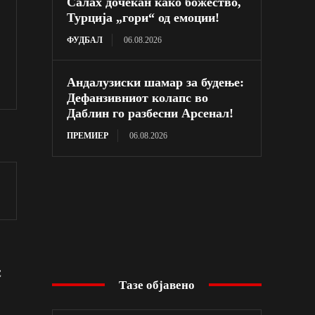
Салах дочекан како божество,
Турција „гори“ од емоции!
ФУДБАЛ
06.08.2026
Андалузиски шамар за будење:
Дефанзивниот колапс во
Даблин го разбесни Арсенал!
ПРЕМИЕР
06.08.2026
С
Тазе објавено