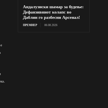
Андалузиски шамар за будење:
Дефанзивниот колапс во
Даблин го разбесни Арсенал!
ПРЕМИЕР
06.08.2026
 е
а
и
ка.