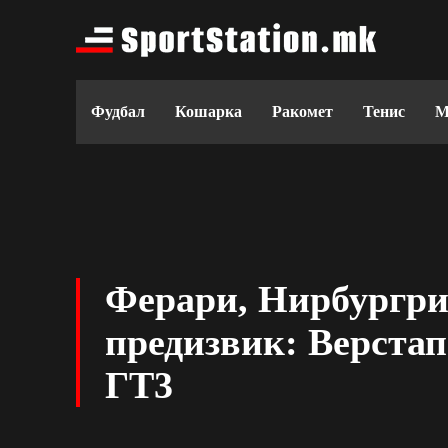
Фудбал
Кошарка
Ракомет
Тенис
М
Ферари, Нирбургри
предизвик: Верстап
ГТ3