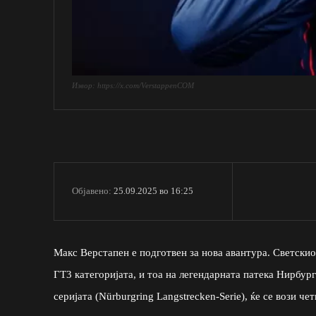
Извор: https://x.com/VerstappenCOM
25.09.2025 во 16:25
Објавено:
Макс Верстапен е подготвен за нова авантура. Светскио
ГТ3 категоријата, и тоа на легендарната патека Нирбу
серијата (Nürburgring Langstrecken-Serie), ќе се вози 