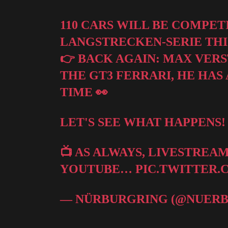
110 CARS WILL BE COMPE
LANGSTRECKEN-SERIE THIS
👉 BACK AGAIN: MAX VERS
THE GT3 FERRARI, HE HAS
TIME 👀
LET'S SEE WHAT HAPPENS!
📺 AS ALWAYS, LIVESTREA
YOUTUBE…
PIC.TWITTER.
— NÜRBURGRING (@NUER