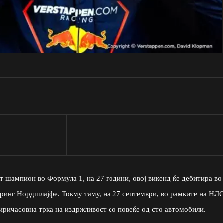
т шампион во Формула 1, на 27 години, овој викенд ќе дебитира во
ргринг Нордшлајфе. Токму таму, на 27 септември, во рамките на НЛ
четиричасовна трка на издржливост со повеќе од сто автомобили.