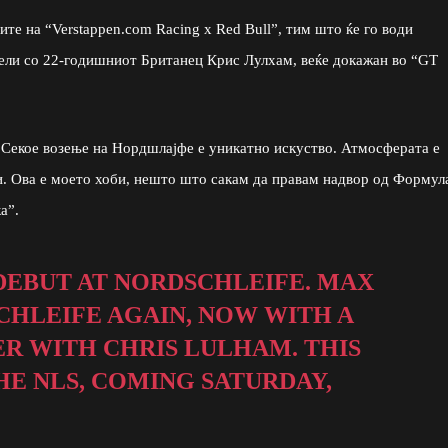
оите на “Verstappen.com Racing x Red Bull”, тим што ќе го води
 дели со 22-годишниот Британец Крис Лулхам, веќе докажан во “GT
. Секое возење на Нордшлајфе е уникатно искуство. Атмосферата е
. Ова е моето хоби, нешто што сакам да правам надвор од Формула
а”.
 DEBUT AT NORDSCHLEIFE. MAX
CHLEIFE AGAIN, NOW WITH A
ER WITH CHRIS LULHAM. THIS
HE NLS, COMING SATURDAY,