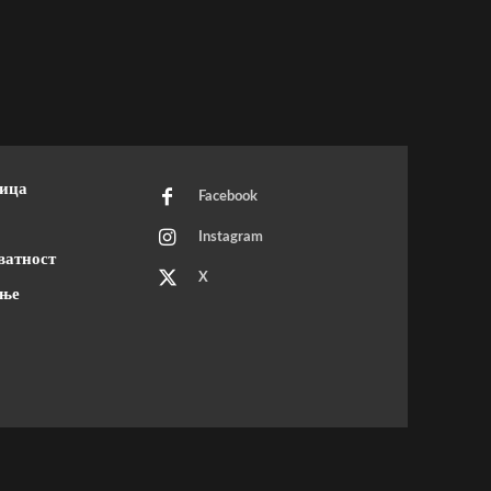
ница
Facebook
Instagram
ватност
X
ење